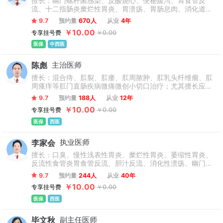
擅长：幽门螺杆菌感染、反酸烧心、便秘腹泻、胃食管反
流、十二指肠炎糜烂性胃炎、胃溃疡、胃肠息肉、消化道早
癌、肠道肿瘤、消化不良、各种胃肠疑难杂症等。
9.7
预约量
670人
从业
4年
￥10.00
专享挂号费
￥0.00
医保
中西医
陈彪
主治医师
擅长：混合痔、肛裂、肛瘘、肛周脓肿、肛乳头纤维瘤、肛
周瘙痒等肛门直肠疾病微痛微创小切口治疗；尤其擅长应用
现代微创先进技术如：TST、RPH治疗难治性痔疮。
9.7
预约量
188人
从业
12年
￥10.00
专享挂号费
￥0.00
医保
西医
李家会
执业医师
擅长：口臭、慢性浅表性胃炎、糜烂性胃炎、萎缩性胃炎、
反流性食管炎胃食管反流、胆汁反流、消化性溃疡、幽门螺
旋杆菌感染、胃肠息肉、功能性胃肠病、结肠炎、肠易激综
9.7
预约量
244人
从业
40年
合征，各种便秘、腹泻等。
￥10.00
专享挂号费
￥0.00
医保
西医
毕文秋
副主任医师