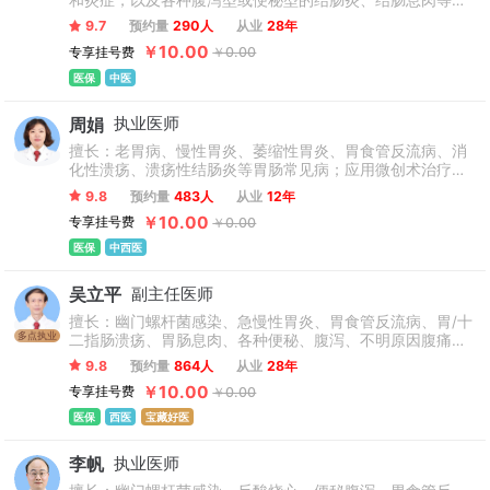
和炎症，以及各种腹泻型或便秘型的结肠炎、结肠息肉等，
灵活有效地应用中药和西药治疗各种消化道疾病经验丰富，
9.7
预约量
290人
从业
28年
疗效显著。
￥10.00
专享挂号费
￥0.00
医保
中医
周娟
执业医师
擅长：老胃病、慢性胃炎、萎缩性胃炎、胃食管反流病、消
化性溃疡、溃疡性结肠炎等胃肠常见病；应用微创术治疗痔
疮、肛门狭窄、肛周脓肿、肛乳头瘤、肛窦炎、肛门癌痒等
9.8
预约量
483人
从业
12年
肛肠科疾病与疑难病的诊断和治疗。
￥10.00
专享挂号费
￥0.00
医保
中西医
吴立平
副主任医师
擅长：幽门螺杆菌感染、急慢性胃炎、胃食管反流病、胃/十
多点执业
二指肠溃疡、胃肠息肉、各种便秘、腹泻、不明原因腹痛等
胃肠系统常见病多发病的诊治及消化道内窥镜检查治疗,特别
9.8
预约量
864人
从业
28年
对消化系统的功能性胃肠病及一些疑难杂症有见解，采用中
￥10.00
专享挂号费
￥0.00
西医结合治疗取得良好的疗效。
医保
西医
宝藏好医
李帆
执业医师