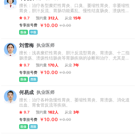
擅长：治疗各型糜烂性胃炎、口臭、萎缩性胃炎、非萎缩性
胃炎，胆汁反流、胃肠功能紊乱、慢性结直肠炎、溃疡性结
肠炎、胃肠息肉肿物以及消化道的各种疑难杂症，尤其是对
9.7
预约量
312人
从业
15年
于顽固性便秘有治疗方法。
￥10.00
专享挂号费
￥0.00
医保
中医
刘雪梅
执业医师
擅长：浅表糜烂性胃炎、胆汁反流型胃炎、胃溃疡、十二指
肠溃疡、溃疡性结肠炎等胃肠疾病的诊断和治疗、尤其是溃
疡性结肠炎，消化性溃疡的治疗方法。
9.7
预约量
170人
从业
7年
￥10.00
专享挂号费
￥0.00
医保
西医
何易成
执业医师
擅长：治疗各种急慢性胃炎、萎缩性胃炎、胃溃疡、消化道
出血、胃食管反流等疾病。
9.7
预约量
162人
从业
3年
￥10.00
专享挂号费
￥0.00
医保
西医