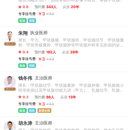
微创消融术治疗，熟练掌握外科影像学检查、掌握甲状腺疾
众每年进行乳腺甲状腺检查，及时活检可疑病变，尽可能早的
病诊断、手术和综合治疗运用，能多角度剖析患者病情，并
发现乳腺癌、甲状腺癌，以期获得彻底治愈。
9.8
预约量
343人
从业
20年
根据患者的自身情况制定针对性的治疗方案，临床效果显
￥3
专享挂号费
￥53
著。
医保
西医
朱翔
执业医师
擅长：甲亢、甲状腺瘤、甲状腺癌、甲状腺结节、甲状腺囊
多点执业
肿、甲状旁腺囊肿、甲状腺肿等甲状腺外科常见疾病的诊断
和治疗。
9.4
预约量
182人
从业
28年
￥3
专享挂号费
￥53
医保
西医
钱冬伟
主治医师
擅长：甲状腺结节、甲状腺囊肿、甲状腺肿瘤、甲状腺微小
多点执业
癌等疾病以及甲状腺功能亢进（甲亢）、乳腺结节、乳腺纤
维瘤超声引导介入消融微创治疗。
9.3
预约量
86人
从业
13年
￥3
专享挂号费
￥53
医保
西医
新晋好医
胡永涛
主治医师