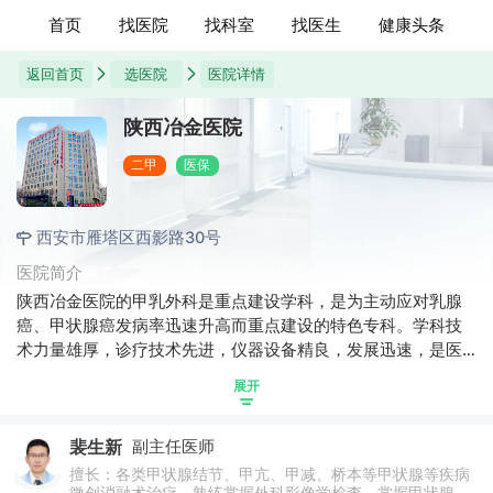
首页
找医院
找科室
找医生
健康头条
返回首页
选医院
医院详情
陕西冶金医院
二甲
医保
西安市雁塔区西影路30号
医院简介
陕西冶金医院的甲乳外科是重点建设学科，是为主动应对乳腺
癌、甲状腺癌发病率迅速升高而重点建设的特色专科。学科技
术力量雄厚，诊疗技术先进，仪器设备精良，发展迅速，是医
院的核心科室。甲乳外科秉承“微创化、精细化、小型化、功能
展开
化”的理念，坚持以“最小的创伤治愈疾病和最大限度的保留功
能”，以整形美容的原则和技术来处理手术切口，在治愈疾病的
裴生新
副主任医师
同时高度关注乳房外形、哺乳功能以及甲状旁腺、喉返神经、
喉上神经的保护；提倡“防治结合，早诊早治”，建议广大适龄群
擅长：各类甲状腺结节、甲亢、甲减、桥本等甲状腺等疾病