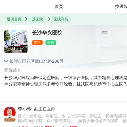
首页
找医
返回首页
选医院
医院详情
长沙华兴医院
专科
医保
长沙市雨花区韶山北路288号
医院简介
长沙华兴医院为医保定点医院，一级综合医院，其中精神心理科
神分裂等精神心理疾病多年诊疗经验。且我院与长沙市中心医院
李小玲
副主任医师
擅长：焦虑症、抑郁症、少儿心理障碍、躁狂症、双相情感障
多点执业
病;精神分裂症、双相情感障碍、儿童青少年情绪行为障碍、