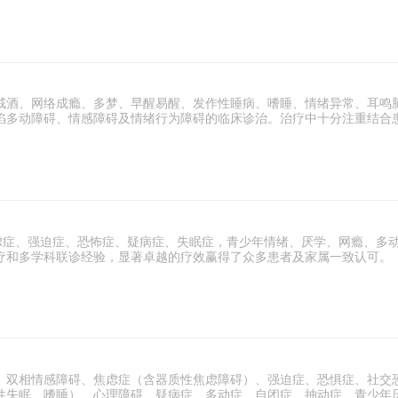
戒酒、网络成瘾、多梦、早醒易醒、发作性睡病、嗜睡、情绪异常、耳鸣
陷多动障碍、情感障碍及情绪行为障碍的临床诊治。治疗中十分注重结合
焦虑症、强迫症、恐怖症、疑病症、失眠症，青少年情绪、厌学、网瘾、多
疗和多学科联诊经验，显著卓越的疗效赢得了众多患者及家属一致认可。
、双相情感障碍、焦虑症（含器质性焦虑障碍）、强迫症、恐惧症、社交
性失眠、嗜睡）、心理障碍、疑病症、多动症、自闭症、抽动症、青少年