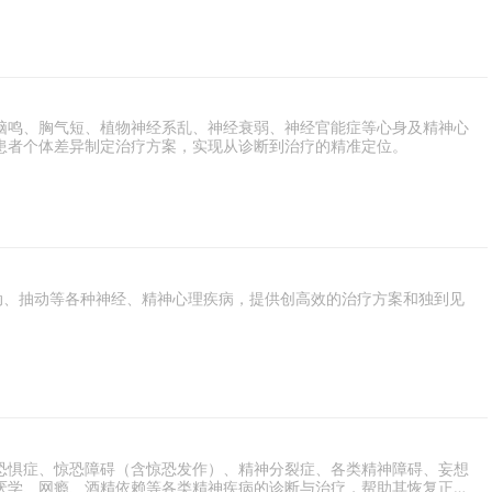
脑鸣、胸气短、植物神经系乱、神经衰弱、神经官能症等心身及精神心
患者个体差异制定治疗方案，实现从诊断到治疗的精准定位。
动、抽动等各种神经、精神心理疾病，提供创高效的治疗方案和独到见
恐惧症、惊恐障碍（含惊恐发作）、精神分裂症、各类精神障碍、妄想
厌学、网瘾、酒精依赖等各类精神疾病的诊断与治疗，帮助其恢复正常