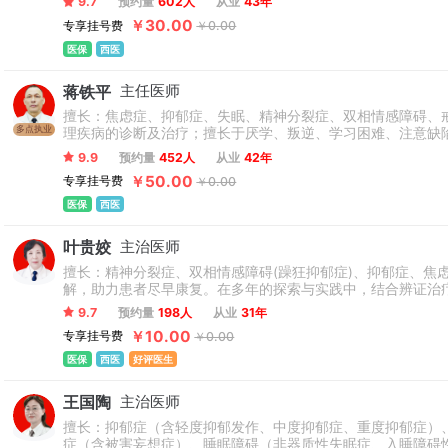
9.7
预约量
602人
从业
43年
￥30.00
专享挂号费
￥0.00
医保
西医
蒋铁平
主任医师
擅长：焦虑症、抑郁症、失眠、精神分裂症、双相情感障碍、
多点执业
理疾病的诊断及治疗；擅长于厌学、叛逆、学习困难、注意缺
9.9
预约量
452人
从业
42年
￥50.00
专享挂号费
￥0.00
医保
西医
叶贵姣
主治医师
擅长：精神分裂症、双相情感障碍(躁狂抑郁症)、抑郁症、
解，助力患者尽早康复。在多年的探索与实践中，结合辨证治
9.7
预约量
198人
从业
31年
￥10.00
专享挂号费
￥0.00
医保
西医
好评医生
王国陶
主治医师
擅长：抑郁症（含轻度抑郁发作、中度抑郁症、重度抑郁症）
症（含被害妄想症）、睡眠障碍（非器质性失眠症、入睡障碍