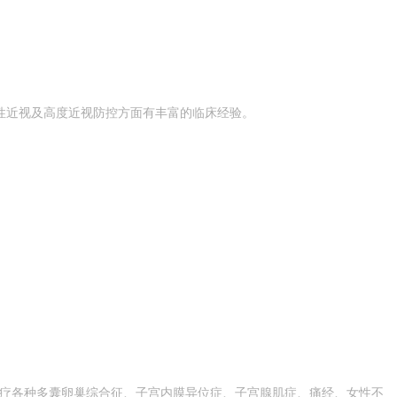
性近视及高度近视防控方面有丰富的临床经验。
诊疗各种多囊卵巢综合征、子宫内膜异位症、子宫腺肌症、痛经、女性不