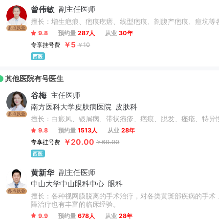
曾伟敏
副主任医师
擅长：增生疤痕、疤痕疙瘩、线型疤痕、剖腹产疤痕、痘坑等
多点执业
9.8
预约量
287人
从业
30年
￥5
专享挂号费
￥10
西医
其他医院有号医生
谷梅
主任医师
南方医科大学皮肤病医院
皮肤科
多点执业
擅长：白癜风、银屑病、带状疱疹、疤痕、脱发、痤疮、特异
9.8
预约量
1513人
从业
28年
￥20.00
专享挂号费
￥60.00
西医
黄新华
副主任医师
中山大学中山眼科中心
眼科
多点执业
擅长：各种视网膜脱离的手术治疗，对各类黄斑部疾病的手术
障治疗也有丰富的临床经验。
9.9
预约量
678人
从业
28年