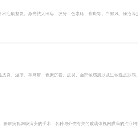
各种疤痕整复。激光祛太田痣、纹身、色素痣、雀斑等。白癜风、痤疮等
性皮炎、湿疹、荨麻疹、色素沉着、皮炎、面部敏感肌肤及过敏性皮肤病
 、糖尿病视网膜病变的手术、各种与外伤有关的玻璃体视网膜病的治疗