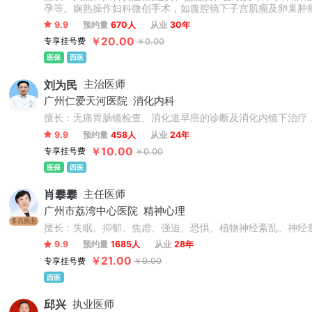
孕等。娴熟操作妇科微创手术，如腹腔镜下子宫肌瘤及卵巢肿
9.9
预约量
670人
从业
30年
￥20.00
专享挂号费
￥0.00
医保
西医
刘为民
主治医师
广州仁爱天河医院
消化内科
擅长：无痛胃肠镜检查、消化道早癌的诊断及消化内镜下治疗
9.9
预约量
458人
从业
24年
￥10.00
专享挂号费
￥0.00
医保
西医
肖攀攀
主任医师
广州市荔湾中心医院
精神心理
多点执业
擅长：失眠、抑郁、焦虑、强迫、恐惧、植物神经紊乱、神经
9.9
预约量
1685人
从业
28年
￥21.00
专享挂号费
￥0.00
西医
邱兴
执业医师