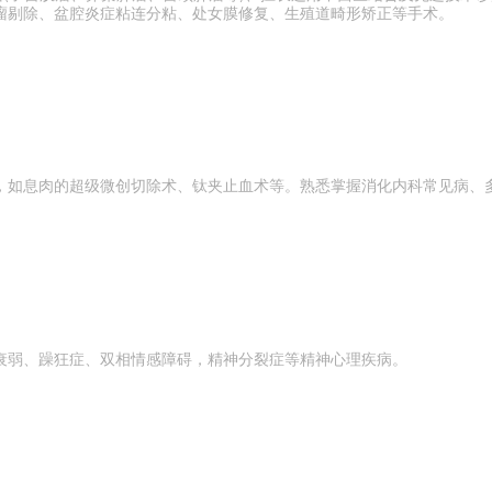
瘤剔除、盆腔炎症粘连分粘、处女膜修复、生殖道畸形矫正等手术。
，如息肉的超级微创切除术、钛夹止血术等。熟悉掌握消化内科常见病、
衰弱、躁狂症、双相情感障碍，精神分裂症等精神心理疾病。