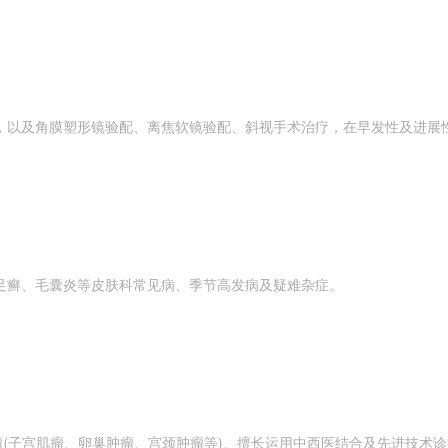
，以及角膜塑形镜验配、离焦软镜验配、斜视手术治疗，在早发性及进展
足癣、毛囊炎等皮肤科常见病、季节高发病及疑难杂症。
瘤(子宫肌瘤、卵巢肿瘤、宫颈肿瘤等)、擅长运用中西医结合及先进技术