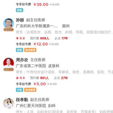
￥39.00
专享挂号费
￥0.00
西医
孙丽
副主任医师
广东药科大学附属第一医院
眼科
多点执业
擅长：近视防控、远视、散光、斜视、弱视、双眼视功能治疗
9.8
预约量
669人
从业
17年
￥12.00
专享挂号费
￥0.00
西医
患者推荐
周亦农
主任医师
广东省第二中医院
皮肤科
多点执业
擅长：中西结合诊疗湿疹、荨麻疹、痤疮、真菌病、脱发、手
9.9
预约量
861人
从业
27年
￥5.00
专享挂号费
￥0.00
中医
患者推荐
段孝勤
副主任医师
广州仁爱天河医院
妇科
擅长：人流、妇科炎症(阴道炎、盆腔炎、宫颈炎等)、妇科肿