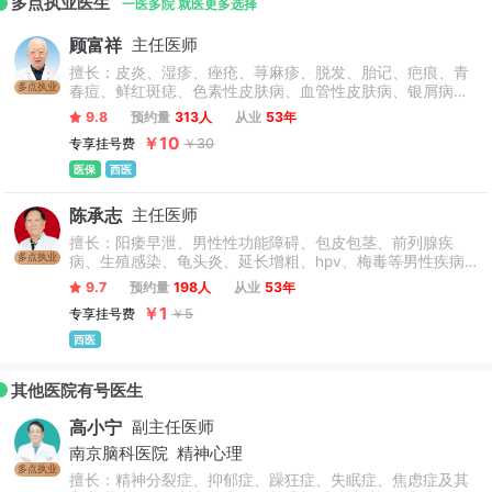
多点执业医生
一医多院 就医更多选择
顾富祥
主任医师
擅长：皮炎、湿疹、痤疮、荨麻疹、脱发、胎记、疤痕、青
多点执业
春痘、鲜红斑痣、色素性皮肤病、血管性皮肤病、银屑病、
白癜风、带状疱疹、皮肤癣、色素异常性疾病、皮肤过敏、
9.8
预约量
313人
从业
53年
自身免疫相关疾病等皮肤科常见及疑难病症。
￥10
专享挂号费
￥30
医保
西医
陈承志
主任医师
擅长：阳痿早泄、男性性功能障碍、包皮包茎、前列腺疾
多点执业
病、生殖感染、龟头炎、延长增粗、hpv、梅毒等男性疾病
及泌尿外科疾病。
9.7
预约量
198人
从业
53年
￥1
专享挂号费
￥5
西医
其他医院有号医生
高小宁
副主任医师
南京脑科医院
精神心理
多点执业
擅长：精神分裂症、抑郁症、躁狂症、失眠症、焦虑症及其