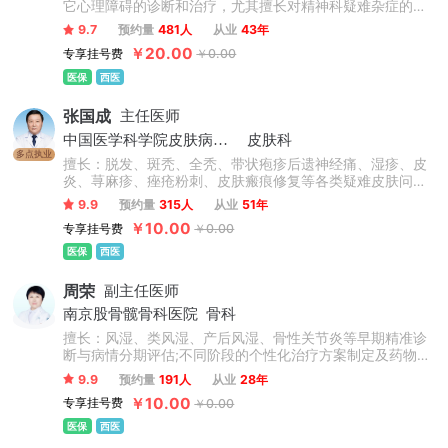
它心理障碍的诊断和治疗，尤其擅长对精神科疑难杂症的处
理。
9.7
预约量
481人
从业
43年
￥20.00
专享挂号费
￥0.00
医保
西医
张国成
主任医师
中国医学科学院皮肤病医院
皮肤科
多点执业
擅长：脱发、斑秃、全秃、带状疱疹后遗神经痛、湿疹、皮
炎、荨麻疹、痤疮粉刺、皮肤瘢痕修复等各类疑难皮肤问
题。
9.9
预约量
315人
从业
51年
￥10.00
专享挂号费
￥0.00
医保
西医
周荣
副主任医师
南京股骨髋骨科医院
骨科
擅长：风湿、类风湿、产后风湿、骨性关节炎等早期精准诊
断与病情分期评估;不同阶段的个性化治疗方案制定及药物疗
效追踪;推行局部联合全身规范诊疗理念治疗类风湿，熟练运
9.9
预约量
191人
从业
28年
用技术，实现精准祛炎治痛，解除活动受限、修复受损骨质
￥10.00
专享挂号费
￥0.00
等。
医保
西医