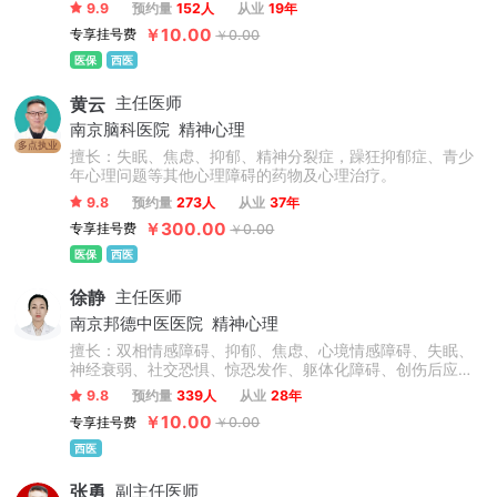
康复，股骨头坏死的科学“保髋”治疗。
9.9
预约量
152人
从业
19年
￥10.00
专享挂号费
￥0.00
医保
西医
黄云
主任医师
南京脑科医院
精神心理
多点执业
擅长：失眠、焦虑、抑郁、精神分裂症，躁狂抑郁症、青少
年心理问题等其他心理障碍的药物及心理治疗。
9.8
预约量
273人
从业
37年
￥300.00
专享挂号费
￥0.00
医保
西医
徐静
主任医师
南京邦德中医医院
精神心理
擅长：双相情感障碍、抑郁、焦虑、心境情感障碍、失眠、
神经衰弱、社交恐惧、惊恐发作、躯体化障碍、创伤后应激
障碍、精神分裂症、强迫症、植物神经紊乱、多动症、青少
9.8
预约量
339人
从业
28年
年心理问题、网瘾、厌学、叛逆、心理障碍、精神障碍等精
￥10.00
专享挂号费
￥0.00
神心理问题。
西医
张勇
副主任医师