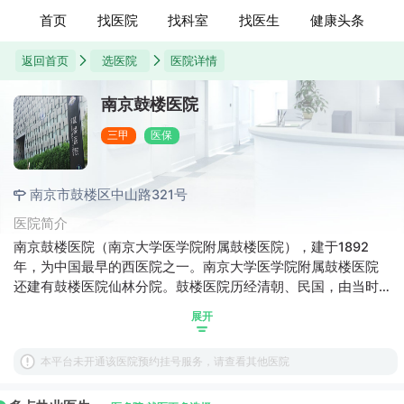
首页
找医院
找科室
找医生
健康头条
返回首页
选医院
医院详情
南京鼓楼医院
三甲
医保
南京市鼓楼区中山路321号
医院简介
南京鼓楼医院（南京大学医学院附属鼓楼医院），建于1892
年，为中国最早的西医院之一。南京大学医学院附属鼓楼医院
还建有鼓楼医院仙林分院。鼓楼医院历经清朝、民国，由当时
50张病床，百余名员工，发展到现在已有编制床位1460张，
展开
2600余名职工，集医疗、教学、科研为一体的综合性三级甲等
医院。2007年门急诊病人172万余人次，出院病人4.5万余人
本平台未开通该医院预约挂号服务，请查看其他医院
次。