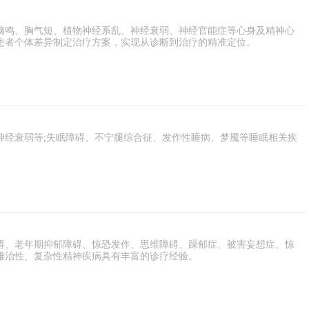
脑鸣、胸气短、植物神经系乱、神经衰弱、神经官能症等心身及精神心
患者个体差异制定治疗方案，实现从诊断到治疗的精准定位。
神经衰弱等;失眠障碍、不宁腿综合征、发作性睡病、梦魇等睡眠相关疾
碍、老年期抑郁障碍、惊恐发作、思维障碍、躁郁症、被害妄想症、惊
难治性、复杂性精神疾病具有丰富的诊疗经验。