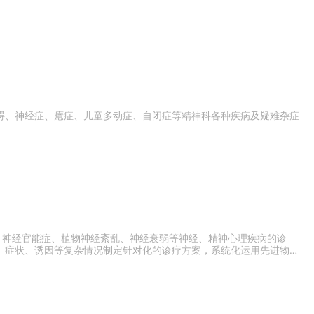
碍、神经症、癔症、儿童多动症、自闭症等精神科各种疾病及疑难杂症
、神经官能症、植物神经紊乱、神经衰弱等神经、精神心理疾病的诊
、症状、诱因等复杂情况制定针对化的诊疗方案，系统化运用先进物理