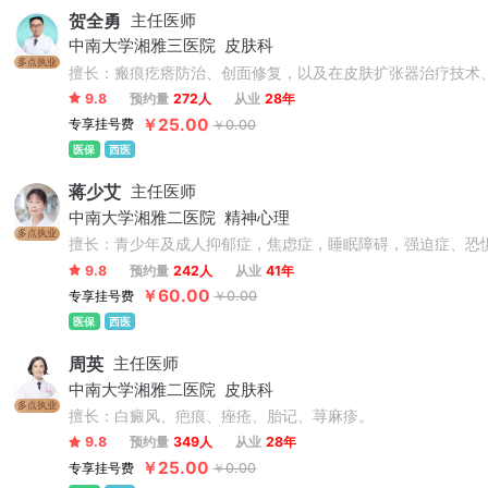
贺全勇
主任医师
中南大学湘雅三医院
皮肤科
多点执业
擅长：瘢痕疙瘩防治、创面修复，以及在皮肤扩张器治疗技术
9.8
预约量
272人
从业
28年
￥25.00
专享挂号费
￥0.00
医保
西医
蒋少艾
主任医师
中南大学湘雅二医院
精神心理
多点执业
擅长：青少年及成人抑郁症，焦虑症，睡眠障碍，强迫症、恐
9.8
预约量
242人
从业
41年
￥60.00
专享挂号费
￥0.00
医保
西医
周英
主任医师
中南大学湘雅二医院
皮肤科
多点执业
擅长：白癜风、疤痕、痤疮、胎记、荨麻疹。
9.8
预约量
349人
从业
28年
￥25.00
专享挂号费
￥0.00