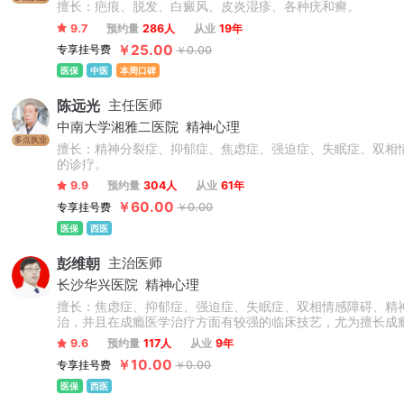
擅长：疤痕、脱发、白癜风、皮炎湿疹、各种疣和癣。
9.7
预约量
286人
从业
19年
￥25.00
专享挂号费
￥0.00
医保
中医
本周口碑
陈远光
主任医师
中南大学湘雅二医院
精神心理
多点执业
擅长：精神分裂症、抑郁症、焦虑症、强迫症、失眠症、双相
的诊疗。
9.9
预约量
304人
从业
61年
￥60.00
专享挂号费
￥0.00
医保
西医
彭维朝
主治医师
长沙华兴医院
精神心理
擅长：焦虑症、抑郁症、强迫症、失眠症、双相情感障碍、精
治，并且在成瘾医学治疗方面有较强的临床技艺，尤为擅长成
疗法、中西医结合疗法及心理技术制定个性化诊疗方案。
9.6
预约量
117人
从业
9年
￥10.00
专享挂号费
￥0.00
医保
西医