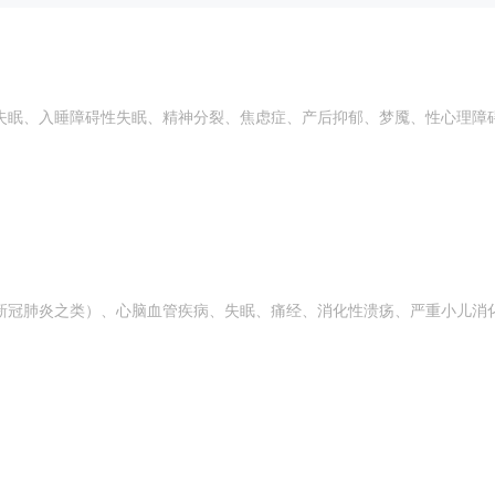
失眠、入睡障碍性失眠、精神分裂、焦虑症、产后抑郁、梦魇、性心理障
新冠肺炎之类）、心脑血管疾病、失眠、痛经、消化性溃疡、严重小儿消