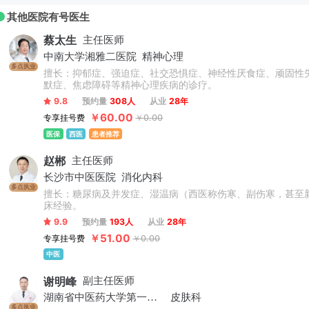
其他医院有号医生
蔡太生
主任医师
中南大学湘雅二医院
精神心理
多点执业
擅长：抑郁症、强迫症、社交恐惧症、神经性厌食症、顽固性
默症、焦虑障碍等精神心理疾病的诊疗。
9.8
预约量
308人
从业
28年
￥60.00
专享挂号费
￥0.00
医保
西医
患者推荐
赵郴
主任医师
长沙市中医医院
消化内科
多点执业
擅长：糖尿病及并发症、湿温病（西医称伤寒、副伤寒，甚至
床经验。
9.9
预约量
193人
从业
28年
￥51.00
专享挂号费
￥0.00
中医
谢明峰
副主任医师
湖南省中医药大学第一附属医院
皮肤科
多点执业