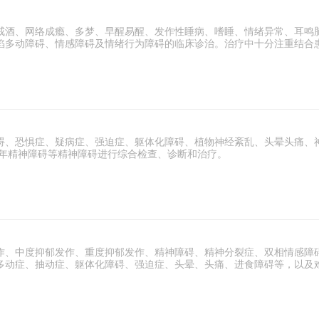
戒酒、网络成瘾、多梦、早醒易醒、发作性睡病、嗜睡、情绪异常、耳鸣
陷多动障碍、情感障碍及情绪行为障碍的临床诊治。治疗中十分注重结合
碍、恐惧症、疑病症、强迫症、躯体化障碍、植物神经紊乱、头晕头痛、
老年精神障碍等精神障碍进行综合检查、诊断和治疗。
作、中度抑郁发作、重度抑郁发作、精神障碍、精神分裂症、双相情感障
多动症、抽动症、躯体化障碍、强迫症、头晕、头痛、进食障碍等，以及