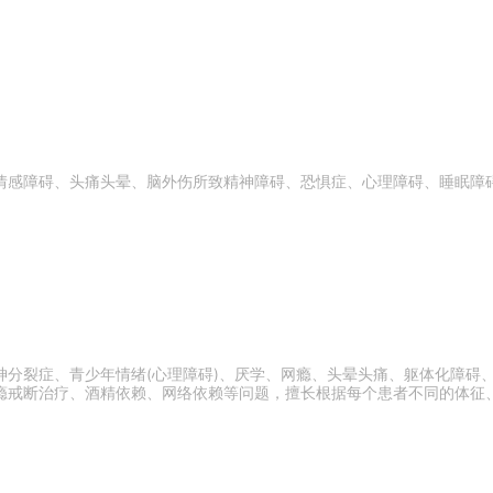
情感障碍、头痛头晕、脑外伤所致精神障碍、恐惧症、心理障碍、睡眠障
神分裂症、青少年情绪(心理障碍)、厌学、网瘾、头晕头痛、躯体化障碍
瘾戒断治疗、酒精依赖、网络依赖等问题，擅长根据每个患者不同的体征