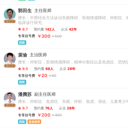
郭田生
主任医师
擅长：中西结合方法诊治失眠障碍、双相情感障碍、抑郁症、
多点执业
临床诊疗研究。
9.7
预约量
142人
从业
42年
￥300
专享挂号费
￥500
西医
裴渝
主治医师
擅长：抑郁症，双相情感障碍，精神分裂症以及焦虑症、恐惧
多点执业
9.5
预约量
68人
从业
28年
￥20
专享挂号费
￥60
西医
潘腾苏
副主任医师
擅长：抑郁症、焦虑症、失眠、抑郁、焦虑、强迫、儿童青少
多点执业
9.7
预约量
76人
从业
28年
￥200
专享挂号费
￥400
西医
患者推荐