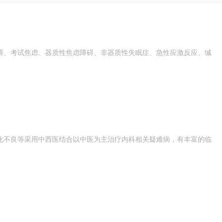
碍、考试焦虑、器质性焦虑障碍、非器质性失眠症、急性应激反应、缄
化不良等采用中西医结合以中医为主治疗内科相关疑难病，有丰富的临