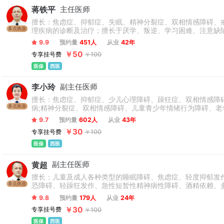
蒋铁平
主任医师
擅长：焦虑症、抑郁症、失眠、精神分裂症、双相情感障碍、
多点执业
理疾病的诊断及治疗；擅长于厌学、叛逆、学习困难、注意缺
9.9
预约量
451人
从业
42年
￥50
专享挂号费
￥100
医保
西医
李小玲
副主任医师
擅长：焦虑症、抑郁症、少儿心理障碍、躁狂症、双相情感障
多点执业
病;精神分裂症、双相情感障碍、儿童青少年情绪行为障碍、
9.7
预约量
602人
从业
43年
￥30
专享挂号费
￥100
医保
西医
黄超
副主任医师
擅长：儿童及成人各种类型的睡眠障碍、焦虑症、轻度抑郁发
多点执业
恐障碍、轻躁狂发作、急性短暂性精神病性障碍、酒精依赖、
9.8
预约量
179人
从业
24年
￥30
专享挂号费
￥100
医保
西医