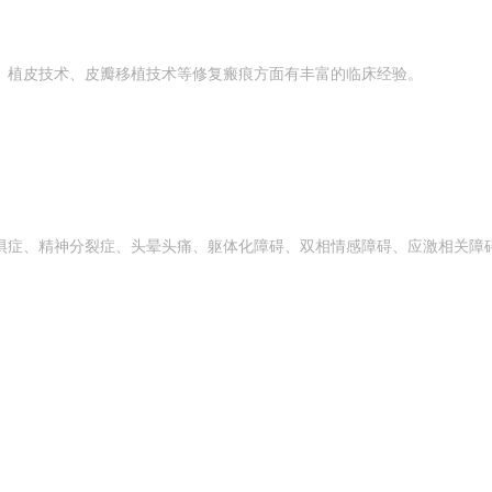
、植皮技术、皮瓣移植技术等修复瘢痕方面有丰富的临床经验。
惧症、精神分裂症、头晕头痛、躯体化障碍、双相情感障碍、应激相关障