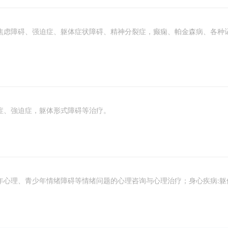
焦虑障碍、强迫症、躯体症状障碍、精神分裂症，癫痫、帕金森病、各种
症、強迫症，躯体形式障碍等治疗。
年心理、青少年情绪障碍等情绪问题的心理咨询与心理治疗；身心疾病:躯