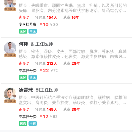
擅长：失眠重症、顽固性失眠、焦虑、抑郁，以及所引起的
多点执业
头痛、胃肠病、内分泌紊乱等症状辨脉论治、针药结合治
疗；在咳嗽、儿科诸症、内科杂病等方面亦颇有经验。
9.7
预约量
154人
从业
16年
￥10
专享挂号费
￥30
医保
中医
何翔
副主任医师
擅长：痤疮、湿疹、皮炎、面部过敏、脱发、荨麻疹、真菌
多点执业
感染、激素依赖性皮炎，色斑类、激光类皮肤病、白癜风、
银屑病，疣体、甲病等各种皮肤常见病、皮肤疑难病。
9.7
预约量
212人
从业
28年
￥22
专享挂号费
￥72
医保
西医
徐震球
副主任医师
擅长：中医针药结合手法治疗颈肩腰腿痛、颈椎病、腰椎间
多点执业
盘突出、肩周炎、关节损伤、筋膜炎、脊柱小关节紊乱、骨
关节炎、股骨头坏死及网球肘、骨质疏松等疾病。
9.7
预约量
149人
从业
39年
￥12
专享挂号费
￥62
医保
中医