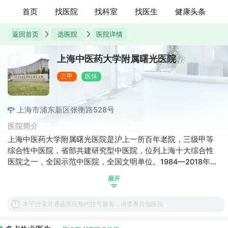
首页
找医院
找科室
找医生
健康头条
返回首页
选医院
医院详情
上海中医药大学附属曙光医院
三甲
医保
上海市浦东新区张衡路528号
医院简介
上海中医药大学附属曙光医院是沪上一所百年老院，三级甲等
综合性中医院，省部共建研究型中医院，位列上海十大综合性
医院之一，全国示范中医院，全国文明单位。1984—2018年十
八次蝉联“上海市文明单位”称号（上海市卫生系统唯一），多次
展开
获得全国卫生系统先进集体荣誉和全国医院文化建设先进单位
称号。2001年成为全国首家通过ISO9001质量管理体系认证的
本平台未开通该医院预约挂号服务，请查看其他医院
中医医院。2010年以来，医院7次获得上海申康医院发展中心市
级医院院长绩效考核A级。