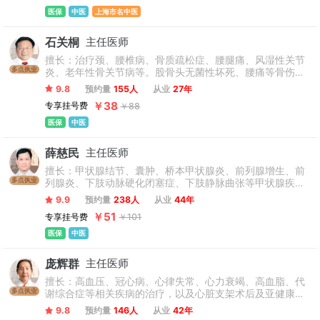
医保
中医
上海市名中医
石关桐
主任医师
擅长：治疗颈、腰椎病、骨质疏松症、腰腿痛、风湿性关节
多点执业
炎、老年性骨关节病等。股骨头无菌性坏死、腰痛等骨伤科
疑难性疾病的诊治及膏方调理。
9.8
预约量
155人
从业
27年
￥38
专享挂号费
￥88
医保
中医
薛慈民
主任医师
擅长：甲状腺结节、囊肿、桥本甲状腺炎、前列腺增生、前
多点执业
列腺炎、下肢动脉硬化闭塞症、下肢静脉曲张等甲状腺疾
病、泌尿科疾病和血管病;以及甲状腺癌术后、前列腺癌术后
9.9
预约量
238人
从业
44年
调理以及亚健康的中医治疗。
￥51
专享挂号费
￥101
医保
中医
庞辉群
主任医师
擅长：高血压、冠心病、心律失常、心力衰竭、高血脂、代
多点执业
谢综合症等相关疾病的治疗，以及心脏支架术后及亚健康人
士膏方调理。
9.8
预约量
146人
从业
42年