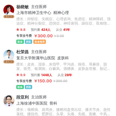
杨晓敏
主任医师
上海市精神卫生中心
精神心理
多点执业
擅长：抑郁症、失眠症、心理咨询、焦虑症、精神障碍、强
迫症、精神分裂症、恐惧症、神经衰弱、躁狂症、双相情感
障碍、心理障碍、神经官能症、头晕头疼、植物神经紊乱、
9.8
预约量
424人
从业
41年
自闭症、儿童抽动症、人格障碍、酒精依赖症、成人/青少年
￥300.00
专享挂号费
￥0.00
心理咨询、青少年情绪与行为障碍。
医保
西医
患者推荐
杜荣昌
主任医师
复旦大学附属华山医院
皮肤科
多点执业
擅长：皮炎、湿疹、灰指甲、甲沟炎、痤疮、荨麻疹、脱
发、斑秃、银屑病、白癜风、酒糟鼻、皮肤血管瘤、胎记、
瘢痕疙瘩、结节性痒疹、激素脸、血管痣、太田痣、汗疱
9.9
预约量
1448人
从业
28年
疹、老年性白斑、职业病皮肤病、化妆品不良反应等常见皮
￥150.00
专享挂号费
￥300.00
肤病和疑难疾病，在皮肤病治疗领域有很深的造诣。
医保
西医
段亚利
主治医师
上海徐浦中医医院
骨科
擅长：颈椎病、肩周炎、腰椎间盘突出症、膝关节炎、急性
落枕、腰扭伤、肥胖症、头晕、头痛、失眠、面瘫、中风偏