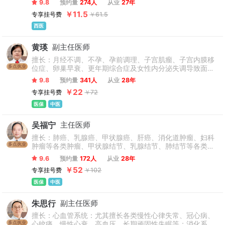
9.8
预约量
274人
从业
27年
裂皮、阴虱等男性泌尿疾病。
￥11.5
专享挂号费
￥61.5
西医
黄瑛
副主任医师
擅长：月经不调、不孕、孕前调理、子宫肌瘤、子宫内膜移
多点执业
位症、卵巢早衰、更年期综合症及女性内分泌失调导致面部
痤疮的中医治疗，各种老年性疾病中医调治，如高血压、冠
9.8
预约量
341人
从业
28年
心病、糖尿病骨质疏松、睡眠障碍等；慢性胃炎、腹泻等肠
￥22
专享挂号费
￥72
胃疾病，并善于运用膏方调治各种虚证。
医保
中医
吴福宁
主任医师
擅长：肺癌、乳腺癌、甲状腺癌、肝癌、消化道肿瘤、妇科
多点执业
肿瘤等各类肿瘤、甲状腺结节、乳腺结节、肺结节等各类结
节、慢性荨麻疹、湿疹、肝病、睡眠障碍、耳鸣、脑鸣、眩
9.6
预约量
172人
从业
28年
晕症、脾胃病、慢性呼吸系统疾病(慢性阻塞性肺病、支气管
￥52
专享挂号费
￥102
炎、间质性肺病)、慢性鼻炎、心脑血管系统疾病(中风后遗
症、慢性心功能不全)、妇科疾病(月经不调、痛经、慢性盆
医保
中医
腔炎、漏尿等)、慢性肾功能损伤、慢性尿路感染、慢性前列
腺疾病、血管炎、淋巴管炎、风湿系统疾病、糖尿病并发症
朱思行
副主任医师
等方面面中医治疗以及亚健康和偏颇体质膏方调理。
擅长：心血管系统：尤其擅长各类慢性心律失常、冠心病、
多点执业
心绞痛、慢性心衰、高血压、长期顽固性失眠等；消化系