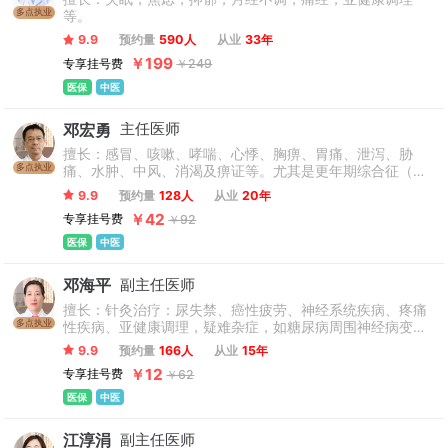
多点执业
等。
9.9
预约量
590人
从业
33年
￥199
专享挂号费
￥249
医保
中医
邓宏勇
主任医师
擅长：感冒、咳嗽、哮喘、心悸、胸痹、胃痛、泄泻、胁
多点执业
痛、水肿、中风、消渴及痹证等。尤其是更年期综合征（失
眠、多汗、心慌、便秘、疲倦、情绪异常等）和骨关节疾病
9.9
预约量
128人
从业
20年
（颈椎病、腰腿痛、膝骨关节炎等），以及免疫功能低下和
￥42
专享挂号费
￥92
亚健康人群汤药与膏方调理等采用中药、针灸等方法综合治
疗中医内科诸症。
医保
中医
邓海平
副主任医师
擅长：针灸治疗：尿失禁、癌性疲劳、神经系统疾病、疼痛
多点执业
性疾病、亚健康调理，疑难杂症，如糖尿病周围神经病变、
顽固性失眠、更年期综合征等。
9.9
预约量
166人
从业
15年
￥12
专享挂号费
￥62
医保
中医
江淳涓
副主任医师