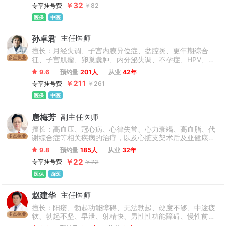
￥32
专享挂号费
￥82
医保
中医
孙卓君
主任医师
擅长：月经失调、子宫内膜异位症、盆腔炎、更年期综合
多点执业
征、子宫肌瘤、卵巢囊肿、内分泌失调、不孕症、HPV、经
前期紧张综合征、多囊卵巢综合征、习惯性流产、闭经、慢
9.6
预约量
201人
从业
42年
性盆腔炎、妊娠产后病等妇科疑难疾病，以及妇科肿瘤术后
￥211
专享挂号费
￥261
和产后的调理。
医保
中医
唐梅芳
副主任医师
擅长：高血压、冠心病、心律失常、心力衰竭、高血脂、代
多点执业
谢综合症等相关疾病的治疗，以及心脏支架术后及亚健康人
士膏方调理。
9.8
预约量
185人
从业
32年
￥22
专享挂号费
￥72
医保
西医
赵建华
主任医师
擅长：阳痿、勃起功能障碍、无法勃起、硬度不够、中途疲
多点执业
软、勃起不坚、早泄、射精快、男性性功能障碍、慢性前列
腺炎、炎症感染、睾丸附睾炎、阴囊潮湿、龟头溃疡、龟头