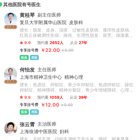
其他医院有号医生
黄桂琴
副主任医师
复旦大学附属华山医院
皮肤科
多点执业
擅长：脱发、皮炎、湿疹、过敏性皮肤病、瘙痒性皮肤病、
红斑丘疹鳞屑性疾病、痤疮、生理性脱发、斑秃、雄激素性
脱发、荨麻疹、过敏性湿疹、银屑病、寻常痤疮、溢脂性皮
9.9
预约量
2652人
从业
27年
炎、鱼鳞病、皮肤囊肿、疣、真菌性皮肤病、物理性皮肤
￥22.00
专享挂号费
￥0.00
病、动物性皮肤病。
医保
西医
何怡发
主任医师
上海市精神卫生中心
精神心理
多点执业
擅长：焦虑症、抑郁症、青少年抑郁症、焦虑抑郁症、躁狂
抑郁症、精神障碍、精神分裂症、青少年情绪障碍、心理障
碍、情感障碍、精神病、失眠症、睡眠障碍、双相情感障
9.8
预约量
1059人
从业
39年
碍、躁狂症、忧郁症、恐惧症、幻听、妄想症、植物神经紊
￥12.00
专享挂号费
￥0.00
乱、神经衰弱、躯体化形式障碍、癔症、疑病症、心境障
碍、惊恐障碍、产后抑郁症、更年期抑郁症及老年心理障碍
医保
西医
及认知功能障碍等精神科常见病的心理诊断和心理康复治
疗，尤其擅长抑郁焦虑与精神分裂症的诊治。
张云霄
主治医师
上海徐浦中医医院
妇科
擅长：月经不调、功能失调性子宫出血、痛经、卵巢早衰、