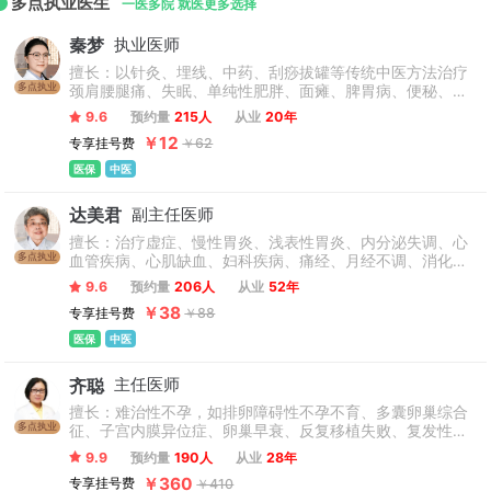
多点执业医生
一医多院 就医更多选择
秦梦
执业医师
擅长：以针灸、埋线、中药、刮痧拔罐等传统中医方法治疗
多点执业
颈肩腰腿痛、失眠、单纯性肥胖、面瘫、脾胃病、便秘、带
状疱疹、痛经、月经不调及体质调理。
9.6
预约量
215人
从业
20年
￥12
专享挂号费
￥62
医保
中医
达美君
副主任医师
擅长：治疗虚症、慢性胃炎、浅表性胃炎、内分泌失调、心
多点执业
血管疾病、心肌缺血、妇科疾病、痛经、月经不调、消化系
统疾病、疑难杂症等。
9.6
预约量
206人
从业
52年
￥38
专享挂号费
￥88
医保
中医
齐聪
主任医师
擅长：难治性不孕，如排卵障碍性不孕不育、多囊卵巢综合
多点执业
征、子宫内膜异位症、卵巢早衰、反复移植失败、复发性流
产（习惯性流产）等所致的不孕等，此外对于子宫肌瘤、痛
9.9
预约量
190人
从业
28年
经、闭经、更年期综合征、HPV、妊娠产后病、乳腺增生、
￥360
专享挂号费
￥410
月经失调、子宫内膜异位症等积累了丰富的临床经验。