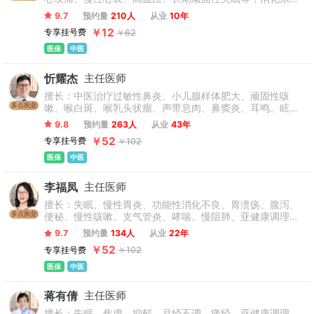
统：慢性胃炎、便秘、泄泻等；疲劳、焦虑、口干口苦、自
9.7
预约量
210人
从业
10年
汗盗汗等亚健康状态中医药调治。
￥12
专享挂号费
￥62
医保
中医
忻耀杰
主任医师
擅长：中医治疗过敏性鼻炎、小儿腺样体肥大、顽固性咳
多点执业
嗽、喉白斑、喉乳头状瘤、声带息肉、鼻窦炎、耳鸣、眩
晕、复发性口腔溃疡、口腔黏膜扁平苔癣、口腔黏膜白斑病
9.8
预约量
263人
从业
43年
以及鼻咽癌、喉癌放化疗后的治疗等。
￥52
专享挂号费
￥102
医保
中医
李福凤
主任医师
擅长：失眠、慢性胃炎、功能性消化不良、胃溃疡、腹泻、
多点执业
便秘、慢性咳嗽、支气管炎、哮喘、慢阻肺、亚健康调理及
术后或慢性虚症损的中医调理和膏方调理等。
9.7
预约量
134人
从业
22年
￥52
专享挂号费
￥102
医保
中医
蒋有倩
主任医师
擅长：失眠，焦虑，抑郁，月经不调，痛经，亚健康调理