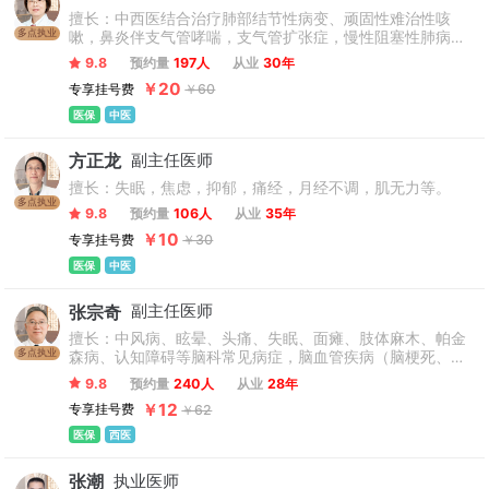
擅长：中西医结合治疗肺部结节性病变、顽固性难治性咳
多点执业
嗽，鼻炎伴支气管哮喘，支气管扩张症，慢性阻塞性肺病，
肺间质纤维化，肺癌术前术后调理、以及内科虚症中药调理
9.8
预约量
197人
从业
30年
和膏方调理等。
￥20
专享挂号费
￥60
医保
中医
方正龙
副主任医师
擅长：失眠，焦虑，抑郁，痛经，月经不调，肌无力等。
多点执业
9.8
预约量
106人
从业
35年
￥10
专享挂号费
￥30
医保
中医
张宗奇
副主任医师
擅长：中风病、眩晕、头痛、失眠、面瘫、肢体麻木、帕金
多点执业
森病、认知障碍等脑科常见病症，脑血管疾病（脑梗死、脑
出血）及其高危因素的筛查与干预；慢性胃病，女性更年期
9.8
预约量
240人
从业
28年
综合症、习惯性便秘以及各种虚证的中药调理。
￥12
专享挂号费
￥62
医保
西医
张潮
执业医师