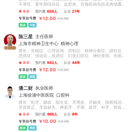
不孕症、更年期综合征、盆腔炎、宫颈疾病包括息肉纳囊病
毒感染等、卵巢囊肿、子宫肌瘤、乳腺增生、情志抑郁焦虑
9.8
预约量
659人
从业
27年
失眠调理、内分泌失调、肥胖症、外阴炎、外阴白斑、阴道
￥12.00
专享挂号费
￥0.00
炎、阴道菌群失调。
医保
中医
陈三星
主任医师
上海市精神卫生中心
精神心理
多点执业
擅长：失眠症、心理咨询、抑郁症、精神分裂症、躁狂症、
恐惧症、强迫症、焦虑症、幻觉幻听症、神经衰弱、失眠多
梦、脑损伤、精神障碍、青少年抑郁症、双相情感障碍、疑
9.9
预约量
943人
从业
44年
病症、植物神经紊乱、情绪障碍心理治疗、心理干预、创伤
￥12.00
专享挂号费
￥0.00
后应激障碍等精神心理疾病的诊断与精准个性化治疗。擅于
运用心理学原理疏导情绪问题、人际关系问题。
医保
西医
潘二财
执业医师
上海徐浦中医医院
口腔科
擅长：蛀牙、龋齿、阻生齿、牙周炎、牙龈炎、残根残冠、
牙齿矫正、牙齿缺失、烤瓷牙、牙痛、拔牙、补牙、智齿、
根管治疗等，此外对于前牙美容修复、牙齿缺失的冠(桥)修
9.8
预约量
499人
从业
9年
复、以及咬合重建的复杂义齿修复、全口义齿修复、直丝弓
￥10.00
专享挂号费
￥0.00
矫正、自锁矫正、隐形矫正、牙齿美容、牙齿修复、烤瓷
牙、美白贴面等技术操作熟练，临床经验丰富。
医保
西医