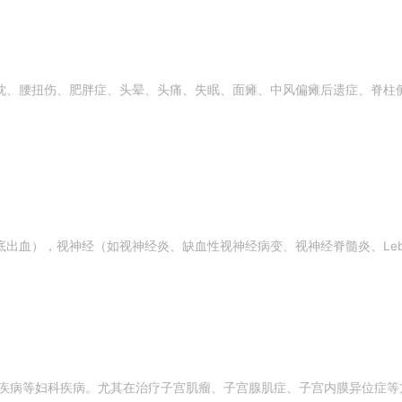
枕、腰扭伤、肥胖症、头晕、头痛、失眠、面瘫、中风偏瘫后遗症、脊柱
出血），视神经（如视神经炎、缺血性视神经病变、视神经脊髓炎、Leb
颈疾病等妇科疾病。尤其在治疗子宫肌瘤、子宫腺肌症、子宫内膜异位症等