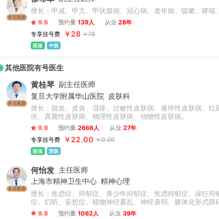
擅长：甲减、甲亢、甲状腺病、冠心病、老年病、咳嗽、哮喘
多点执业
9.6
预约量
139人
从业
28年
￥28
专享挂号费
￥78
医保
中医
其他医院有号医生
黄桂琴
副主任医师
复旦大学附属华山医院
皮肤科
多点执业
擅长：脱发、皮炎、湿疹、过敏性皮肤病、瘙痒性皮肤病、红
疣、真菌性皮肤病、物理性皮肤病、动物性皮肤病。
9.9
预约量
2666人
从业
27年
￥22.00
专享挂号费
￥0.00
医保
西医
何怡发
主任医师
上海市精神卫生中心
精神心理
多点执业
擅长：焦虑症、抑郁症、青少年抑郁症、焦虑抑郁症、躁狂抑
症、幻听、妄想症、植物神经紊乱、神经衰弱、躯体化形式障
疗，尤其擅长抑郁焦虑与精神分裂症的诊治。
9.8
预约量
1062人
从业
39年