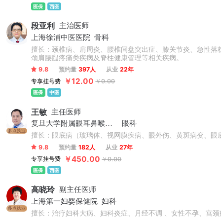
医保
西医
段亚利
主治医师
上海徐浦中医医院
骨科
擅长：颈椎病、肩周炎、腰椎间盘突出症、膝关节炎、急性落
颈肩腰腿疼痛类疾病及脊柱健康管理等相关疾病。
9.8
预约量
397人
从业
22年
￥12.00
专享挂号费
￥0.00
医保
中医
王敏
主任医师
复旦大学附属眼耳鼻喉科医院
眼科
多点执业
擅长：眼底病（玻璃体、视网膜疾病、眼外伤、黄斑病变、眼底
9.8
预约量
182人
从业
27年
￥450.00
专享挂号费
￥0.00
医保
西医
高晓玲
副主任医师
上海第一妇婴保健院
妇科
多点执业
擅长：治疗妇科大病、妇科炎症、月经不调 、女性不孕、宫