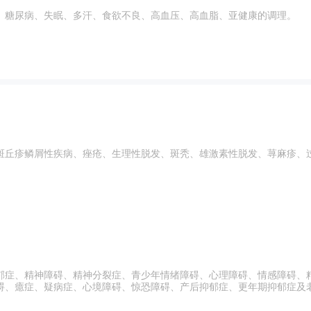
、糖尿病、失眠、多汗、食欲不良、高血压、高血脂、亚健康的调理。
斑丘疹鳞屑性疾病、痤疮、生理性脱发、斑秃、雄激素性脱发、荨麻疹、
郁症、精神障碍、精神分裂症、青少年情绪障碍、心理障碍、情感障碍、
碍、癔症、疑病症、心境障碍、惊恐障碍、产后抑郁症、更年期抑郁症及