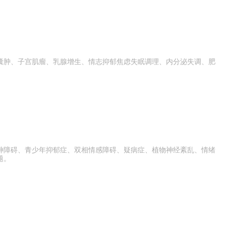
囊肿、子宫肌瘤、乳腺增生、情志抑郁焦虑失眠调理、内分泌失调、肥
神障碍、青少年抑郁症、双相情感障碍、疑病症、植物神经紊乱、情绪
题。