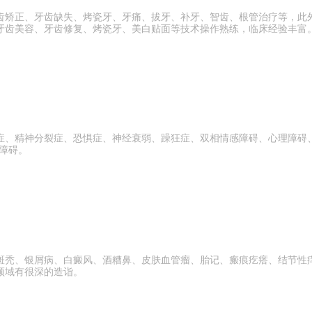
齿矫正、牙齿缺失、烤瓷牙、牙痛、拔牙、补牙、智齿、根管治疗等，此外
牙齿美容、牙齿修复、烤瓷牙、美白贴面等技术操作熟练，临床经验丰富
症、精神分裂症、恐惧症、神经衰弱、躁狂症、双相情感障碍、心理障碍
障碍。
斑秃、银屑病、白癜风、酒糟鼻、皮肤血管瘤、胎记、瘢痕疙瘩、结节性
领域有很深的造诣。