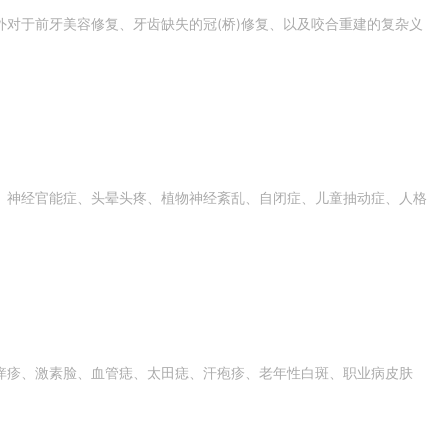
对于前牙美容修复、牙齿缺失的冠(桥)修复、以及咬合重建的复杂义
。
、神经官能症、头晕头疼、植物神经紊乱、自闭症、儿童抽动症、人格
痒疹、激素脸、血管痣、太田痣、汗疱疹、老年性白斑、职业病皮肤