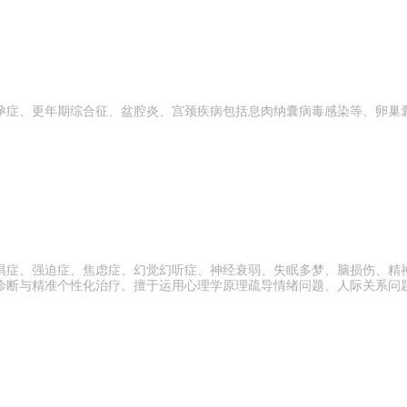
孕症、更年期综合征、盆腔炎、宫颈疾病包括息肉纳囊病毒感染等、卵巢
惧症、强迫症、焦虑症、幻觉幻听症、神经衰弱、失眠多梦、脑损伤、精
诊断与精准个性化治疗。擅于运用心理学原理疏导情绪问题、人际关系问