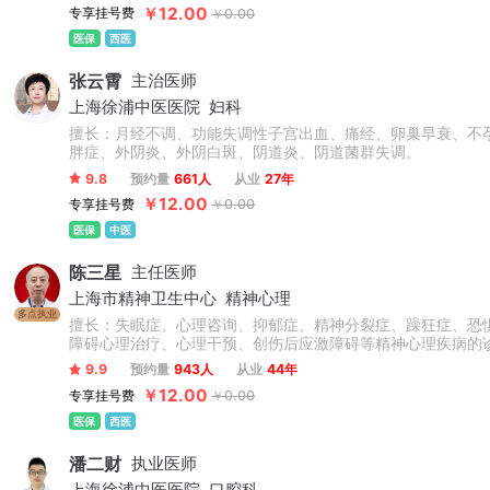
￥12.00
专享挂号费
￥0.00
医保
西医
张云霄
主治医师
上海徐浦中医医院
妇科
擅长：月经不调、功能失调性子宫出血、痛经、卵巢早衰、不
胖症、外阴炎、外阴白斑、阴道炎、阴道菌群失调。
9.8
预约量
661人
从业
27年
￥12.00
专享挂号费
￥0.00
医保
中医
陈三星
主任医师
上海市精神卫生中心
精神心理
多点执业
擅长：失眠症、心理咨询、抑郁症、精神分裂症、躁狂症、恐
障碍心理治疗、心理干预、创伤后应激障碍等精神心理疾病的
9.9
预约量
943人
从业
44年
￥12.00
专享挂号费
￥0.00
医保
西医
潘二财
执业医师
上海徐浦中医医院
口腔科