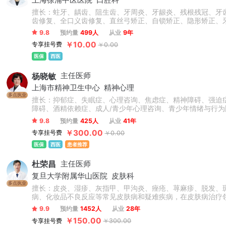
擅长：蛀牙、龋齿、阻生齿、牙周炎、牙龈炎、残根残冠、牙
齿修复、全口义齿修复、直丝弓矫正、自锁矫正、隐形矫正、
9.8
预约量
499人
从业
9年
￥10.00
专享挂号费
￥0.00
医保
西医
杨晓敏
主任医师
上海市精神卫生中心
精神心理
多点执业
擅长：抑郁症、失眠症、心理咨询、焦虑症、精神障碍、强迫
障碍、酒精依赖症、成人/青少年心理咨询、青少年情绪与行为
9.8
预约量
425人
从业
41年
￥300.00
专享挂号费
￥0.00
医保
西医
患者推荐
杜荣昌
主任医师
复旦大学附属华山医院
皮肤科
多点执业
擅长：皮炎、湿疹、灰指甲、甲沟炎、痤疮、荨麻疹、脱发、
病、化妆品不良反应等常见皮肤病和疑难疾病，在皮肤病治疗
9.9
预约量
1452人
从业
28年
￥150.00
专享挂号费
￥300.00