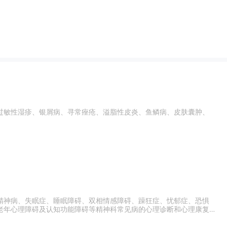
过敏性湿疹、银屑病、寻常痤疮、溢脂性皮炎、鱼鳞病、皮肤囊肿、
精神病、失眠症、睡眠障碍、双相情感障碍、躁狂症、忧郁症、恐惧
老年心理障碍及认知功能障碍等精神科常见病的心理诊断和心理康复治