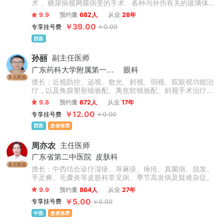
术 、糖尿病视网膜病变的手术、各种与外伤有关的玻璃体视
网膜病的治疗均有深入研究。对眼底病的激光治疗及与玻璃
9.9
预约量
682人
从业
28年
体、视网膜疾病有关的白内障治疗也有丰富的临床经验。
￥39.00
专享挂号费
￥0.00
西医
孙丽
副主任医师
广东药科大学附属第一医院
眼科
多点执业
擅长：近视防控、远视、散光、斜视、弱视、双眼视功能治
疗，以及角膜塑形镜验配、离焦软镜验配、斜视手术治疗，
在早发性及进展性近视及高度近视防控方面有丰富的临床经
9.8
预约量
672人
从业
17年
验。
￥12.00
专享挂号费
￥0.00
西医
患者推荐
周亦农
主任医师
广东省第二中医院
皮肤科
多点执业
擅长：中西结合诊疗湿疹、荨麻疹、痤疮、真菌病、脱发、
手足癣、毛囊炎等皮肤科常见病、季节高发病及疑难杂症。
9.9
预约量
864人
从业
27年
￥5.00
专享挂号费
￥0.00
中医
患者推荐