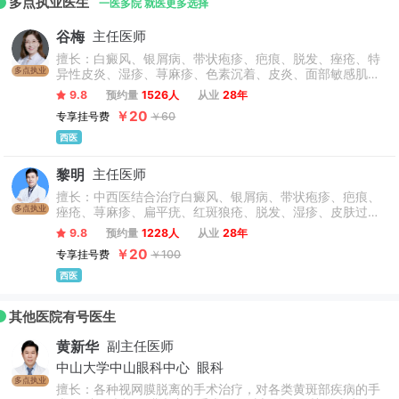
多点执业医生
一医多院 就医更多选择
谷梅
主任医师
擅长：白癜风、银屑病、带状疱疹、疤痕、脱发、痤疮、特
多点执业
异性皮炎、湿疹、荨麻疹、色素沉着、皮炎、面部敏感肌肤
及过敏性皮肤病、常见病及疑难杂症治疗。
9.8
预约量
1526人
从业
28年
￥20
专享挂号费
￥60
西医
黎明
主任医师
擅长：中西医结合治疗白癜风、银屑病、带状疱疹、疤痕、
多点执业
痤疮、荨麻疹、扁平疣、红斑狼疮、脱发、湿疹、皮肤过
敏、脂溢性皮炎、过敏性紫癜、色素斑、手足癣等各种皮肤
9.8
预约量
1228人
从业
28年
常见病和疑难病。
￥20
专享挂号费
￥100
西医
其他医院有号医生
黄新华
副主任医师
中山大学中山眼科中心
眼科
多点执业
擅长：各种视网膜脱离的手术治疗，对各类黄斑部疾病的手