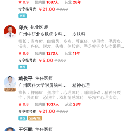
病。
9.9
预约量
1687人
从业
28年
￥21.00
专享挂号费
￥0.00
西医
邱兴
执业医师
广州中研北皮肤病专科门诊
皮肤科
擅长：青春痘、白癜风、皮炎、荨麻疹、银屑病、毛囊炎、
湿疹、痤疮、脱发、头癣、体股癣、手足癣等皮肤病采用中
西医结合治疗与免疫疗法治疗。
9.6
预约量
1273人
从业
11年
￥5.00
专享挂号费
￥0.00
西医
戴俊平
主任医师
广州医科大学附属脑科医院
精神心理
多点执业
擅长：抑郁症，焦虑症，心理障碍，睡眠障碍，精神分裂
症，强迫症，恐惧症，双相情感障碍，等精神心理疾病。
9.8
预约量
1037人
从业
28年
￥21.00
专享挂号费
￥0.00
西医
宝藏好医
王怀鹏
主任医师