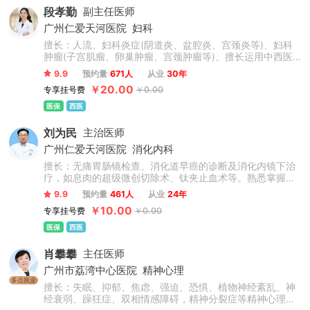
段孝勤
副主任医师
广州仁爱天河医院
妇科
擅长：人流、妇科炎症(阴道炎、盆腔炎、宫颈炎等)、妇科
肿瘤(子宫肌瘤、卵巢肿瘤、宫颈肿瘤等)、擅长运用中西医
结合及先进技术诊疗各种多囊卵巢综合征、子宫内膜异位
9.9
预约量
671人
从业
30年
症、子宫腺肌症、痛经、女性不孕等。娴熟操作妇科微创手
￥20.00
专享挂号费
￥0.00
术，如腹腔镜下子宫肌瘤及卵巢肿瘤剔除、盆腔炎症粘连分
粘、处女膜修复、生殖道畸形矫正等手术。
医保
西医
刘为民
主治医师
广州仁爱天河医院
消化内科
擅长：无痛胃肠镜检查、消化道早癌的诊断及消化内镜下治
疗，如息肉的超级微创切除术、钛夹止血术等。熟悉掌握消
化内科常见病、多发病的诊治。
9.9
预约量
461人
从业
24年
￥10.00
专享挂号费
￥0.00
医保
西医
肖攀攀
主任医师
广州市荔湾中心医院
精神心理
多点执业
擅长：失眠、抑郁、焦虑、强迫、恐惧、植物神经紊乱、神
经衰弱、躁狂症、双相情感障碍，精神分裂症等精神心理疾