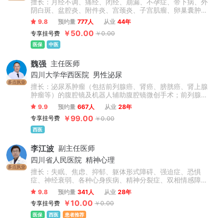
擅长：月经不调、痛经、闭经、崩漏、不孕症、带下病、外
阴白斑、盆腔炎、附件炎、宫颈炎、子宫肌瘤、卵巢囊肿、
抑郁症、更年期综合征、内分泌失调、乳腺增生、面部色
9.8
预约量
777人
从业
44年
斑、面部痤疮等多种妇科常见病、多发病及疑难杂症，且疗
￥50.00
专享挂号费
￥0.00
效颇佳。
医保
中医
魏强
主任医师
四川大学华西医院
男性泌尿
多点执业
擅长：泌尿系肿瘤（包括前列腺癌、肾癌、膀胱癌、肾上腺
肿瘤等）的腹腔镜及机器人辅助腹腔镜微创手术；前列腺增
生、膀胱肿瘤等的经尿道手术等。
9.9
预约量
667人
从业
28年
￥99.00
专享挂号费
￥0.00
西医
李江波
副主任医师
四川省人民医院
精神心理
多点执业
擅长：失眠、焦虑、抑郁、躯体形式障碍、强迫症、恐惧
症、神经衰弱、各种心身疾病、精神分裂症、双相情感障碍
等精神心理疾病。擅长运用森田心理疗法治疗各种疑难心理
9.8
预约量
341人
从业
28年
疾病。
￥10.00
专享挂号费
￥0.00
医保
西医
患者推荐