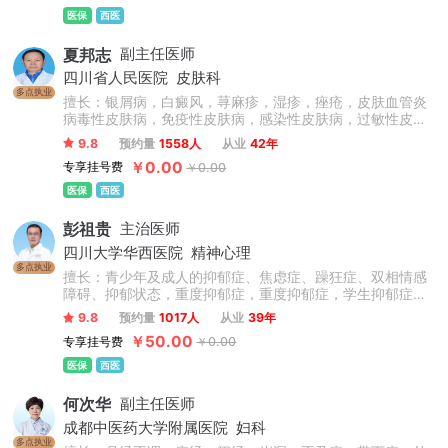
医保
西医
夏邦志
副主任医师
四川省人民医院
皮肤科
多点执业
擅长：银屑病，白癜风，荨麻疹，湿疹，痤疮，皮肤血管炎
病毒性皮肤病，免疫性皮肤病，感染性皮肤病，过敏性皮肤
病，皮肤美容等疾病的诊疗。
9.8
预约量
1558人
从业
42年
￥0.00
专享挂号费
￥0.00
医保
西医
彭祖贵
主治医师
四川大学华西医院
精神心理
多点执业
擅长：青少年及成人的抑郁症、焦虑症、躁狂症、双相情感
障碍、抑郁状态，重度抑郁症，重度抑郁症，学生抑郁症，
青少年抑郁症，抑郁复发，心理障碍，儿童心理问题，青少
9.8
预约量
1017人
从业
39年
年心理问题，孩子厌学，考试焦虑，叛逆精神分裂症等精神
￥50.00
专享挂号费
￥0.00
心理疾病的治疗。尤其擅长对精神分裂症急性期控制、维持
期治疗、康复指导预防复发及青少年心理障碍、创伤性应激
医保
西医
障碍等的治疗。
何次华
副主任医师
成都中医药大学附属医院
妇科
多点执业