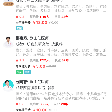
成都市第四人民医院
精神心理
多点执业
擅长：抑郁症、焦虑症、精神障碍、强迫症、恐惧症、神经
官能症、失眠、多动症、抽动症、厌学叛逆、情感障碍、幻
听、疑病症、躯体症状障碍、头晕头痛、植物神经紊乱、成
9.8
预约量
1116人
从业
28年
瘾心理、厌食症等多种状况。在治疗方面，尤其擅长结合药
￥18.00
专享挂号费
￥0.00
物治疗与个性化物理综合疗法，效果显著。同时，针对厌
学、叛逆、学习困难、注意缺陷多动障碍、情感障碍及情绪
西医
行为障碍等问题，能够提供专业的药物治疗和心理咨询服
务。
邵宝珠
副主任医师
成都中研皮肤研究院
皮肤科
擅长：湿疹、痤疮、荨麻疹、皮炎、斑秃、脱发、疤痕、胎
记、色斑、扁平疣、荨麻疹、过敏性皮炎、毛囊炎、灰指
甲、带状疱疹后遗症、趾疣、酒糟鼻、白癜风、银屑病、鱼
9.9
预约量
1774人
从业
32年
鳞病、皮肤瘙痒症、毛周角化、玫瑰糠疹.淀粉样变等。
￥5.00
专享挂号费
￥0.00
医保
中医
刘可新
副主任医师
成都西南脑科医院
骨科
擅长：运用Ilizarov外固定技术治疗小儿脑瘫、小儿麻痹症引
起的马蹄内翻足、足外翻等肢体运动功能障碍，O型腿、X型
腿、肢体不等长、骨不连接、髋关节脱位以及各类脑血管疾
9.8
预约量
855人
从业
28年
病引起肢体偏瘫等肢体矫形手术。
￥10.00
专享挂号费
￥0.00