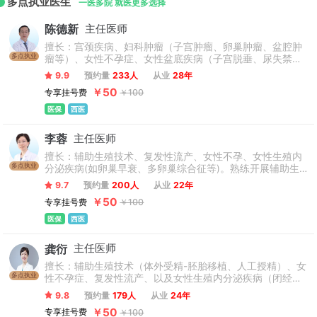
多点执业医生
一医多院 就医更多选择
陈德新
主任医师
擅长：宫颈疾病、妇科肿瘤（子宫肿瘤、卵巢肿瘤、盆腔肿
多点执业
瘤等）、女性不孕症、女性盆底疾病（子宫脱垂、尿失禁
等）、及妇科疑难杂症；在盆底微创手术、妇科私密整形、
9.9
预约量
233人
从业
28年
妇科腹腔镜手术有独到经验。
￥50
专享挂号费
￥100
医保
西医
李蓉
主任医师
擅长：辅助生殖技术、复发性流产、女性不孕、女性生殖内
多点执业
分泌疾病(如卵巢早衰、多卵巢综合征等)。熟练开展辅助生
殖技术(人工授精、试管婴儿)，熟练开展取卵、胚胎移植及
9.7
预约量
200人
从业
22年
减胎技术，成功实施首例超声引导下经腹腔取卵术。制定试
￥50
专享挂号费
￥100
管婴儿周期方案标准化流程、制定门诊生殖内分泌疾病SOP
文件，负责试管婴儿周期质控。
医保
西医
龚衍
主任医师
擅长：辅助生殖技术（体外受精-胚胎移植、人工授精）、女
多点执业
性不孕症、复发性流产、以及女性生殖内分泌疾病（闭经、
多囊卵巢综合征、高泌乳素血症、围绝经期综合征等）的诊
9.8
预约量
179人
从业
24年
治。
￥50
专享挂号费
￥100