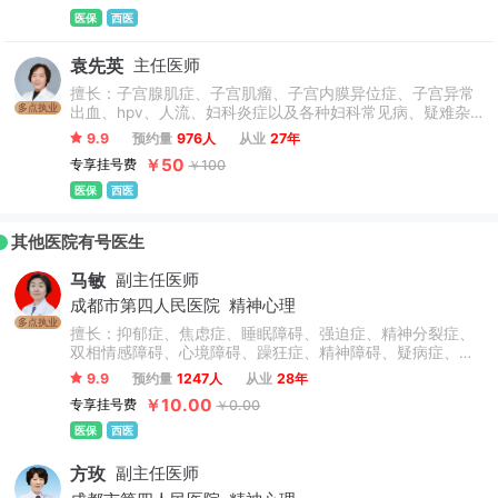
医保
西医
袁先英
主任医师
擅长：子宫腺肌症、子宫肌瘤、子宫内膜异位症、子宫异常
多点执业
出血、hpv、人流、妇科炎症以及各种妇科常见病、疑难杂
症处理。不孕不育、私密整形、阴道紧缩、阴道松弛、阴唇
9.9
预约量
976人
从业
27年
肥大、内分泌失调、月经不调、痛经、早孕反应、妇科炎
￥50
专享挂号费
￥100
症、白带异常、阴道炎、宫颈炎、外阴白斑、外阴瘙痒、尿
道感染、不孕症、多囊卵巢综合征、输卵管堵塞、尿失禁、
医保
西医
盆底综合征、会阴裂伤、性冷淡、子宫肥大、子宫颈息肉、
子宫内膜炎、子宫息肉、宫颈糜烂。
其他医院有号医生
马敏
副主任医师
成都市第四人民医院
精神心理
多点执业
擅长：抑郁症、焦虑症、睡眠障碍、强迫症、精神分裂症、
双相情感障碍、心境障碍、躁狂症、精神障碍、疑病症、人
格障碍、妄想症、应激障碍、神经官能症等，尤其擅长儿童
9.9
预约量
1247人
从业
28年
青少年心理障碍、精神障碍及情绪障碍的心理治疗、物理治
￥10.00
专享挂号费
￥0.00
疗、药物治疗等。
医保
西医
方玫
副主任医师