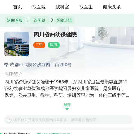
首页
找医院
找科室
找医生
健康头条
返回首页
选医院
医院详情
四川省妇幼保健院
三甲
医保
成都市武侯区沙堰西二街290号
医院简介
四川省妇幼保健院始建于1988年，系四川省卫生健康委直属非
营利性事业单位和成都医学院附属妇女儿童医院，是集医疗、
保健、公共卫生、教学、科研、培训等职能为一体的三级甲等
妇幼保健机构，四川省妇幼健康和计划生育研究所，四川省产
展开
前诊断中心，四川省新生儿疾病筛查中心，四川省儿童医学中
心，四川省母婴安全指导中心，四川省出生缺陷防治管理中
本平台未开通该医院预约挂号服务，请查看其他医院
心，四川省宫颈癌、乳腺癌筛查管理中心等机构均设于我院。