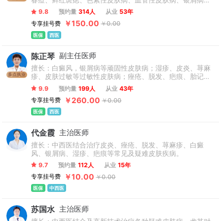
春痘、鲜红斑痣、色素性皮肤病、血管性皮肤病、银屑病、
白癜风、带状疱疹、皮肤癣、色素异常性疾病、皮肤过敏、
9.8
预约量
314人
从业
53年
自身免疫相关疾病等皮肤科常见及疑难病症。
￥150.00
专享挂号费
￥0.00
医保
西医
陈正琴
副主任医师
擅长：白癜风，银屑病等顽固性皮肤病；湿疹、皮炎、荨麻
多点执业
疹、皮肤过敏等过敏性皮肤病；痤疮、脱发、疤痕、胎记、
酒渣鼻、毛囊炎、痘坑痘印、扁平疣、疱疹、皮肤瘙痒等常
9.9
预约量
199人
从业
43年
见及疑难皮肤病诊断和治疗。
￥260.00
专享挂号费
￥0.00
医保
西医
代金霞
主治医师
擅长：中西医结合治疗皮炎、痤疮、脱发、荨麻疹、白癜
风、银屑病、湿疹、疤痕等常见及疑难皮肤疾病。
9.7
预约量
112人
从业
15年
￥10.00
专享挂号费
￥0.00
医保
中西医
苏国水
主治医师