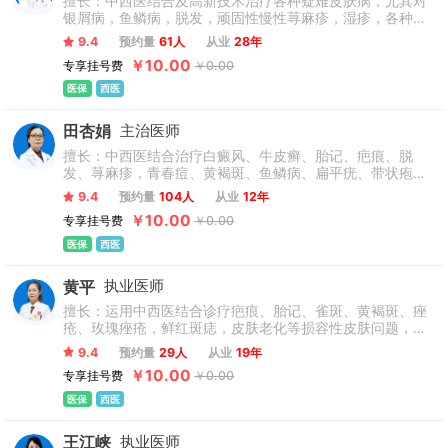
擅长：中西医结合及高新技术治疗各种疑难皮肤病，尤其对
银屑病，鱼鳞病，脱发，顽固性慢性荨麻疹，湿疹，各种皮
炎，痤疮等皮肤病的诊治造诣深厚，深受患者赞誉。
9.4
预约量
61人
从业
28年
￥10.00
专享挂号费
￥0.00
医保
西医
田杏娟
主治医师
擅长：中西医结合治疗白癜风、牛皮癣、胎记、疤痕、脱
发、荨麻疹，青春痘、黄褐斑、鱼鳞病、扁平疣、带状疱
疹、瘙痒症、湿疹、过敏等各种皮肤疾病。对皮肤医学美容
9.4
预约量
104人
从业
12年
有深入的研究和丰富的临床经验。
￥10.00
专享挂号费
￥0.00
医保
西医
黄平
执业医师
擅长：运用中西医结合诊疗疤痕、胎记、雀斑、黄褐斑、痤
疮、玫瑰痤疮，鲜红斑痣，皮肤老化等损容性皮肤问题，对
过敏性皮肤病、湿疹、皮炎、皮肤血管炎等变态反应性疾病
9.4
预约量
29人
从业
19年
方面也有相当的诊疗经验。
￥10.00
专享挂号费
￥0.00
医保
西医
王江峡
执业医师