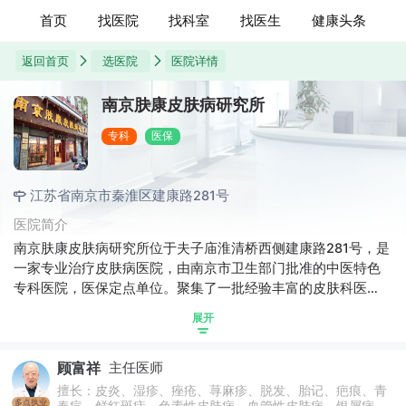
首页
找医院
找科室
找医生
健康头条
返回首页
选医院
医院详情
南京肤康皮肤病研究所
专科
医保
江苏省南京市秦淮区建康路281号
医院简介
南京肤康皮肤病研究所位于夫子庙淮清桥西侧建康路281号，是
一家专业治疗皮肤病医院，由南京市卫生部门批准的中医特色
专科医院，医保定点单位。聚集了一批经验丰富的皮肤科医
生，擅长中西医结合治疗皮肤病，根据每个人的不同情况制定
展开
合理的治疗方案。引进了一批精良的仪器设备，可以准确检测
疾病，为广大皮肤病患者提供更准确、专业的治疗。
顾富祥
主任医师
擅长：皮炎、湿疹、痤疮、荨麻疹、脱发、胎记、疤痕、青
多点执业