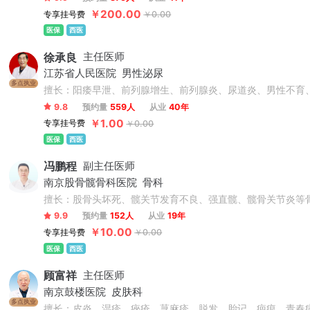
￥200.00
专享挂号费
￥0.00
医保
西医
徐承良
主任医师
江苏省人民医院
男性泌尿
多点执业
擅长：阳痿早泄、前列腺增生、前列腺炎、尿道炎、男性不育
9.8
预约量
559人
从业
40年
￥1.00
专享挂号费
￥0.00
医保
西医
冯鹏程
副主任医师
南京股骨髋骨科医院
骨科
擅长：股骨头坏死、髋关节发育不良、强直髋、髋骨关节炎等骨
9.9
预约量
152人
从业
19年
￥10.00
专享挂号费
￥0.00
医保
西医
顾富祥
主任医师
南京鼓楼医院
皮肤科
多点执业
擅长：皮炎、湿疹、痤疮、荨麻疹、脱发、胎记、疤痕、青春