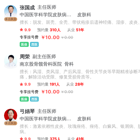
张国成
主任医师
中国医学科学院皮肤病医院
皮肤科
多点执业
擅长：脱发、斑秃、全秃、带状疱疹后遗神经痛、湿疹、皮炎
9.9
预约量
310人
从业
51年
￥10.00
专享挂号费
￥0.00
医保
西医
周荣
副主任医师
南京股骨髋骨科医院
骨科
擅长：风湿、类风湿、产后风湿、骨性关节炎等早期精准诊断
痛，解除活动受限、修复受损骨质等。
9.9
预约量
191人
从业
28年
￥10.00
专享挂号费
￥0.00
医保
西医
弓娟琴
主任医师
中国医学科学院皮肤病医院
皮肤科
多点执业
擅长：激素依赖性皮炎、玫瑰痤疮、痤疮、白癜风、银屑病、
病。
9.9
预约量
375人
从业
41年