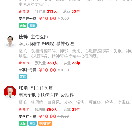
常见及疑难病症。
9.8
预约量
313人
从业
53年
￥10.00
专享挂号费
￥0.00
医保
西医
徐静
主任医师
南京邦德中医医院
精神心理
擅长：双相情感障碍、抑郁、焦虑、心境情感障碍、失眠、神
叛逆、心理障碍、精神障碍等精神心理问题。
9.8
预约量
339人
从业
28年
￥10.00
专享挂号费
￥0.00
西医
张勇
副主任医师
南京华肤皮肤病医院
皮肤科
擅长：银屑病、白癜风、皮炎、湿疹、荨麻疹、痤疮、病毒疣
9.7
预约量
350人
从业
21年
￥10.00
专享挂号费
￥0.00
医保
西医
本周口碑