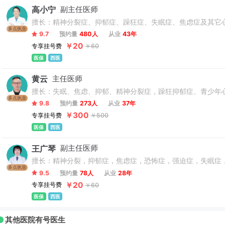
高小宁
副主任医师
擅长：精神分裂症、抑郁症、躁狂症、失眠症、焦虑症及其它
多点执业
9.7
预约量
480人
从业
43年
￥20
专享挂号费
￥60
医保
西医
黄云
主任医师
擅长：失眠、焦虑、抑郁、精神分裂症，躁狂抑郁症、青少年
多点执业
9.8
预约量
273人
从业
37年
￥300
专享挂号费
￥500
医保
西医
王广琴
副主任医师
擅长：精神分裂，抑郁症，焦虑症，恐怖症，强迫症，失眠症
多点执业
9.5
预约量
78人
从业
28年
￥20
专享挂号费
￥60
医保
西医
其他医院有号医生