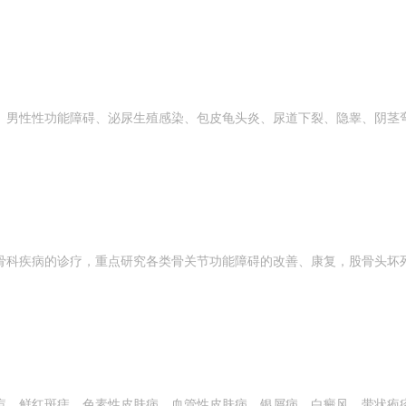
、男性性功能障碍、泌尿生殖感染、包皮龟头炎、尿道下裂、隐睾、阴茎
科疾病的诊疗，重点研究各类骨关节功能障碍的改善、康复，股骨头坏死
痘、鲜红斑痣、色素性皮肤病、血管性皮肤病、银屑病、白癜风、带状疱