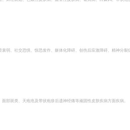
经衰弱、社交恐惧、惊恐发作、躯体化障碍、创伤后应激障碍、精神分裂
、面部斑类、天疱疮及带状疱疹后遗神经痛等顽固性皮肤疾病方面疾病。