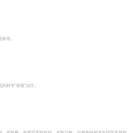
弯曲等。
的科学“保髋”治疗。
疹、皮肤癣、色素异常性疾病、皮肤过敏、自身免疫相关疾病等皮肤科