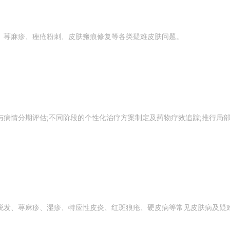
、荨麻疹、痤疮粉刺、皮肤瘢痕修复等各类疑难皮肤问题。
与病情分期评估;不同阶段的个性化治疗方案制定及药物疗效追踪;推行局
脱发、荨麻疹、湿疹、特应性皮炎、红斑狼疮、硬皮病等常见皮肤病及疑