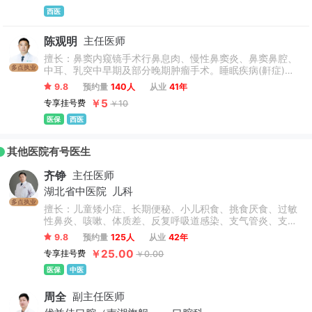
西医
陈观明
主任医师
擅长：鼻窦内窥镜手术行鼻息肉、慢性鼻窦炎、鼻窦鼻腔、
多点执业
中耳、乳突中早期及部分晚期肿瘤手术。睡眠疾病(鼾症)
(OSAHS)的早期诊断及手术治疗。各种原因造成的脑脊液
9.8
预约量
140人
从业
41年
漏、耳漏修补术;外耳及中耳手术(I、Ⅱ、Ⅲ型鼓室成形术);侧
￥5
专享挂号费
￥10
颅底手术，经耳鼻进路行部分颅外肿瘤切除术:各种咽喉部颈
廓良、恶性肿瘤手术及气管重建术;较小儿童腺样体、扁桃体
医保
西医
手术。
其他医院有号医生
齐铮
主任医师
湖北省中医院
儿科
多点执业
擅长：儿童矮小症、长期便秘、小儿积食、挑食厌食、过敏
性鼻炎、咳嗽、体质差、反复呼吸道感染、支气管炎、支气
管肺炎、哮喘等病症的治疗积累了丰富的经验，对小儿遗
9.8
预约量
125人
从业
42年
尿，紫癜，汗症等也有自己独到的见解与治疗法则。擅长儿
￥25.00
专享挂号费
￥0.00
科肺系、脾胃疾病的中医研究与治疗，尤其擅长中西并重，
标本兼顾。
医保
中医
周全
副主任医师