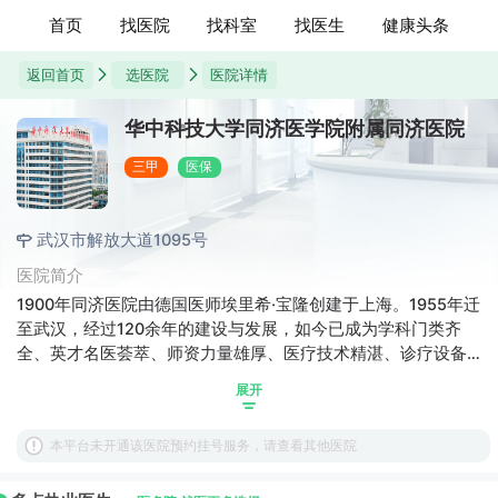
首页
找医院
找科室
找医生
健康头条
返回首页
选医院
医院详情
华中科技大学同济医学院附属同济医院
三甲
医保
武汉市解放大道1095号
医院简介
1900年同济医院由德国医师埃里希·宝隆创建于上海。1955年迁
至武汉，经过120余年的建设与发展，如今已成为学科门类齐
全、英才名医荟萃、师资力量雄厚、医疗技术精湛、诊疗设备
先进、科研实力强大、管理方法科学的集医疗、教学、科研、
展开
公共卫生和培干为一体的现代化综合性国家卫生健康委委管医
院，综合实力居国内医院前列。
本平台未开通该医院预约挂号服务，请查看其他医院