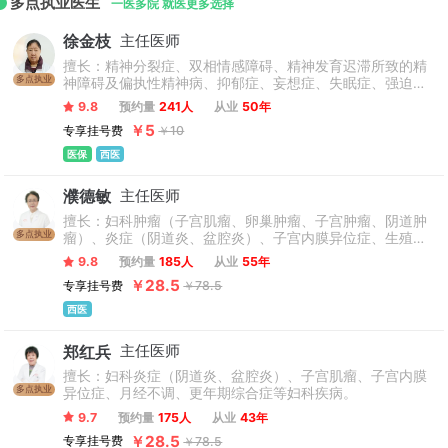
多点执业医生
一医多院 就医更多选择
徐金枝
主任医师
擅长：精神分裂症、双相情感障碍、精神发育迟滞所致的精
多点执业
神障碍及偏执性精神病、抑郁症、妄想症、失眠症、强迫
症、焦虑症、恐惧症、躁狂症、儿童抽动症、多动症、青少
9.8
预约量
241人
从业
50年
年网瘾厌学心理、学习障碍青春期逆反心理、社交障碍、复
￥5
专享挂号费
￥10
杂性创伤后反应激障碍、戒酒、家庭亲密关系修复等常见精
神心理疾病的诊治与康复治疗。
医保
西医
濮德敏
主任医师
擅长：妇科肿瘤（子宫肌瘤、卵巢肿瘤、子宫肿瘤、阴道肿
多点执业
瘤）、炎症（阴道炎、盆腔炎）、子宫内膜异位症、生殖道
损伤，畸形，脱垂，尿失禁及妇科内分泌疾病。妇科开腹手
9.8
预约量
185人
从业
55年
术，腔镜手术，盆底重建手术技术娴熟。在处理妇科疑难杂
￥28.5
专享挂号费
￥78.5
症和需手术治疗的疾病方面有独到之处。
西医
郑红兵
主任医师
擅长：妇科炎症（阴道炎、盆腔炎）、子宫肌瘤、子宫内膜
多点执业
异位症、月经不调、更年期综合症等妇科疾病。
9.7
预约量
175人
从业
43年
￥28.5
专享挂号费
￥78.5