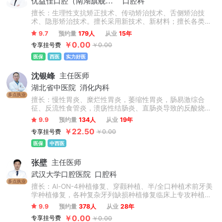
优益佳口腔（南湖旗舰店）
口腔科
擅长：生理性支抗矫正技术、传动矫治技术、舌侧矫治技
术、隐形矫治技术。擅长采用新技术、新材料；擅长各类成
人和L童错合畸形矫正：包括地包天、双颌前凸、埋伏牙导
9.7
预约量
179人
从业
15年
萌、儿童牙齿早期干预、二次正畸、正畸正颌联合矫治。
￥0.00
专享挂号费
￥0.00
医保
西医
实力好医
沈银峰
主任医师
湖北省中医院
消化内科
多点执业
擅长：慢性胃炎、糜烂性胃炎，萎缩性胃炎，肠易激综合
征、反流性食管炎，溃疡性结肠炎、直肠炎导致的反酸烧
心，胃疼胃胀，腹痛腹泻，粘液脓血便等功能性胃肠病;除此
9.9
预约量
134人
从业
19年
之外还可以中西医结合治疗慢性肝炎、肝硬化、急慢性胆道
￥22.50
专享挂号费
￥0.00
疾病，擅长肝、胆、胰恶性肿瘤、急性胰腺炎、胆管炎、腹
腔感染、肝脓肿等手术治疗。擅长中医治疗脾胃、肝胆疾病
医保
中西医
及各种疑难杂症。
张壁
主任医师
武汉大学口腔医院
口腔科
多点执业
擅长：Al-ON-4种植修复、穿颧种植、半/全口种植术前牙美
学种植修复，各种复杂牙列缺损种植修复临床上专攻种植牙
领域，致力于微创无痛牙种植、即刻牙种植及微创拔牙，精
9.9
预约量
378人
从业
28年
通国际主流种植系统操作特点，带领修复团队为患者做个性
￥0.00
专享挂号费
￥0.00
化设计，对于疑难牙种植临床经验丰富。