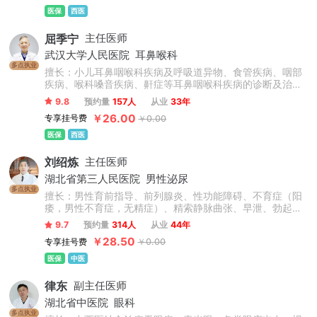
医保
西医
屈季宁
主任医师
武汉大学人民医院
耳鼻喉科
多点执业
擅长：小儿耳鼻咽喉科疾病及呼吸道异物、食管疾病、咽部
疾病、喉科嗓音疾病、鼾症等耳鼻咽喉科疾病的诊断及治
疗。
9.8
预约量
157人
从业
33年
￥26.00
专享挂号费
￥0.00
医保
西医
刘绍炼
主任医师
湖北省第三人民医院
男性泌尿
多点执业
擅长：男性育前指导、前列腺炎、性功能障碍、不育症（阳
痿，男性不育症，无精症）、精索静脉曲张、早泄、勃起功
能障碍、精子不液化、包皮过长、输精管病变、包皮手术、
9.7
预约量
314人
从业
44年
排尿障碍、尿频尿急、射精障碍、排尿困难、尿道感染、泌
￥28.50
专享挂号费
￥0.00
尿结石、少精弱精、睾丸囊肿、包皮环切术、角头包皮炎、
阴茎短小、膀胱炎、排尿疼痛、性功能下降、睾丸胀痛、尿
医保
中医
液白浊、精液少、死精、阴茎增粗术等泌尿外科的治疗。
律东
副主任医师
湖北省中医院
眼科
多点执业