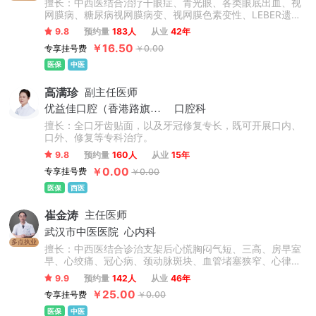
擅长：中西医结合治疗干眼症、青光眼、各类眼底出血、视
网膜病、糖尿病视网膜病变、视网膜色素变性、LEBER遗传
性视神经病变、中浆、视神经萎缩、黄斑变性、黄斑水肿、
9.8
预约量
183人
从业
42年
黄斑萎缩、葡萄膜炎、角膜炎、结膜炎、飞蚊症等等。
￥16.50
专享挂号费
￥0.00
医保
中医
高满珍
副主任医师
优益佳口腔（香港路旗舰店）
口腔科
擅长：全口牙齿贴面，以及牙冠修复专长，既可开展口内、
口外、修复等专科治疗。
9.8
预约量
160人
从业
15年
￥0.00
专享挂号费
￥0.00
医保
西医
崔金涛
主任医师
武汉市中医医院
心内科
多点执业
擅长：中西医结合诊治支架后心慌胸闷气短、三高、房早室
早、心绞痛、冠心病、颈动脉斑块、血管堵塞狭窄、心律失
常、心肌缺血、房颤早搏、心梗、脑梗及后遗症等等心脑血
9.9
预约量
142人
从业
46年
管疾病，各种内科急症、心脑血管、肺系、胃肠、老年性疾
￥25.00
专享挂号费
￥0.00
病、以及各类疑难杂症方面积累了丰富的临床经验。擅长未
病先防，调理各类亚健康状态。
医保
中医