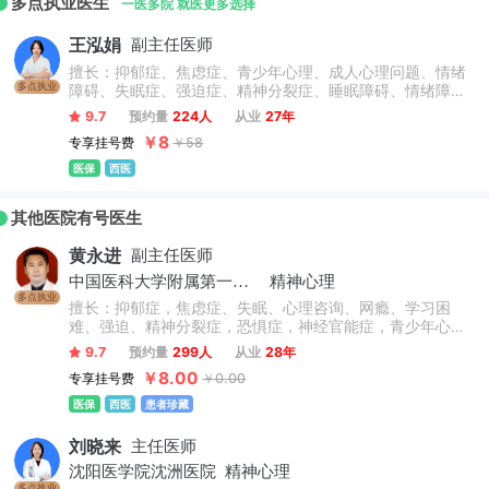
多点执业医生
一医多院 就医更多选择
王泓娟
副主任医师
擅长：抑郁症、焦虑症、青少年心理、成人心理问题、情绪
多点执业
障碍、失眠症、强迫症、精神分裂症、睡眠障碍、情绪障
碍、头晕头痛、妄想症、网瘾、失眠多梦、神经官能症、躁
9.7
预约量
224人
从业
27年
狂症、恐惧症、躁狂抑郁症、酒精成瘾、社交恐惧症、神经
￥8
专享挂号费
￥58
衰弱、多动、抽动、广泛性焦虑障碍、嗜睡症、疑病症、惊
恐障碍、顽固性失眠;采用中西医结合的方式，治疗焦虑、抑
医保
西医
郁、失眠、精神分裂、躁狂症、应激相关障碍、老年性精神
障碍、躯体疾病所致精神障碍等，以及戒酒瘾、神经性头痛
其他医院有号医生
等。
黄永进
副主任医师
中国医科大学附属第一医院
精神心理
多点执业
擅长：抑郁症，焦虑症、失眠、心理咨询、网瘾、学习困
难、强迫、精神分裂症，恐惧症，神经官能症，青少年心
理，多动症，抽动症，厌学叛逆，情感障碍，幻听，疑病
9.7
预约量
299人
从业
28年
症，躯体症状障碍，头晕头痛，植物神经紊乱，成瘾心理，
￥8.00
专享挂号费
￥0.00
厌食症等，尤其擅长运用药物治疗和物理综合个性治疗，效
果显著。
医保
西医
患者珍藏
刘晓来
主任医师
沈阳医学院沈洲医院
精神心理
多点执业