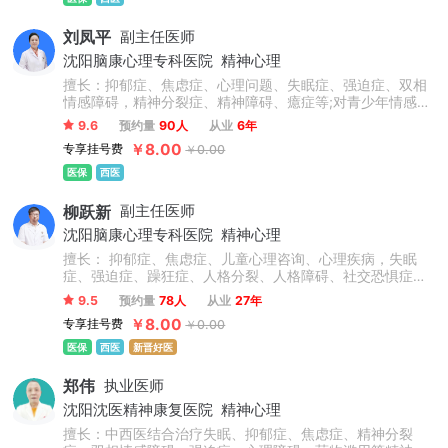
刘凤平
副主任医师
沈阳脑康心理专科医院
精神心理
擅长：抑郁症、焦虑症、心理问题、失眠症、强迫症、双相
情感障碍，精神分裂症、精神障碍、癔症等;对青少年情感家
庭教育心理问题，网瘾、酒瘾戒断心理疏导都有丰富经验。
9.6
预约量
90人
从业
6年
￥8.00
专享挂号费
￥0.00
医保
西医
柳跃新
副主任医师
沈阳脑康心理专科医院
精神心理
擅长： 抑郁症、焦虑症、儿童心理咨询、心理疾病，失眠
症、强迫症、躁狂症、人格分裂、人格障碍、社交恐惧症等
各类精神心理问题，尤其是在精神心理疑难问题领域具有丰
9.5
预约量
78人
从业
27年
富的行医经验，擅长运用中、西医结合的方法治疗精神心理
￥8.00
专享挂号费
￥0.00
疾病。对精神疾病的治疗有着自己读到的见解。作为一位经
验丰富的精神科医生,柳跃新医生有着极强的洞察力和引导能
医保
西医
新晋好医
力，可以运用多种治疗方法，对每一位患者都认真负责，对
症下药。
郑伟
执业医师
沈阳沈医精神康复医院
精神心理
擅长：中西医结合治疗失眠、抑郁症、焦虑症、精神分裂