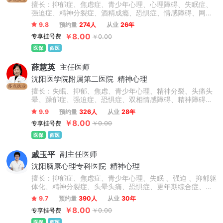
擅长：抑郁症、焦虑症、青少年心理、心理障碍、失眠症、
强迫症、精神分裂症、酒精成瘾、恐惧症、情感障碍、网
瘾、妄想症、多动症、抽动症、自闭症、注意力不集中、拖
9.8
预约量
274人
从业
26年
延症、厌食症、躁狂症、幻听、疑病症、躯体症状障碍、头
￥8.00
专享挂号费
￥0.00
晕头痛、神经衰弱、睡眠障碍、胸闷心慌、植物神经紊乱、
人格障碍、妄想症、躁狂症、孤独症、戒烟及赌瘾等儿少及
医保
西医
成人神经精神、心理顽疾。
薛慧英
主任医师
沈阳医学院附属第二医院
精神心理
多点执业
擅长：失眠、抑郁、焦虑、青少年心理、精神分裂、头痛头
晕、躁郁症、强迫症、恐惧症、双相情感障碍、精神障碍、
酒精依赖、青少年儿童群体厌学、叛逆、注意力缺陷、学习
9.9
预约量
326人
从业
28年
困难、学习焦虑、多动症、抽动症、自闭症、网络成瘾、家
￥8.00
专享挂号费
￥0.00
庭关系改善、社交恐惧、创伤治疗等。
医保
西医
戚玉平
副主任医师
沈阳脑康心理专科医院
精神心理
擅长：抑郁症、焦虑症、青少年心理、失眠 、强迫 、抑郁躯
体化、精神分裂症、头晕头痛、恐惧症、更年期综合症、神
经衰弱等各类精神障碍类疾病。此外，专注于对患者的稳固
9.7
预约量
390人
从业
30年
治疗，以其丰宾的了临床经验和精湛的医学索养赢得了同行
￥8.00
专享挂号费
￥0.00
的赞赏。
医保
西医