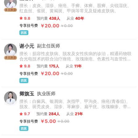
擅长：皮炎、湿疹、痤疮、手癣、体癣、股癣、尖锐湿疣、
多点执业
红血丝、雀斑、黄褐斑、甲病等常见及疑难皮肤病。
9.8
预约量
438人
从业
40年
￥20.00
专享挂号费
￥0.00
西医
谢小元
副主任医师
擅长：损容性皮肤病、脱发及女性疾病的诊治，精通药物联
多点执业
合光电技术的联合治疗痤疮、玫瑰痤疮、色素性与血管性皮
肤病、瘢痕及皮肤老化等相关损容性疾病，具备深厚的专业
9.8
预约量
175人
从业
11年
积累与临床成效。
￥20.00
专享挂号费
￥0.00
西医
卿旗玉
执业医师
擅长：白癜风、银屑病、灰指甲、甲沟炎、痤疮(青春痘)、
脱发、斑秃皮炎、湿疹、荨麻疹、扁平疣、玫瑰糠疹、带状
疱疹、过敏性皮肤病、手足癣、真菌性皮肤病等皮肤常见及
9.7
预约量
284人
从业
21年
其疑难疾病。
￥5.00
专享挂号费
￥0.00
西医