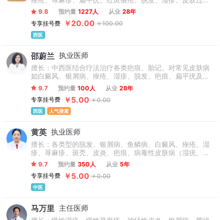
痤疮、荨麻疹、扁平疣、红斑狼疮、脱发、湿疹、皮肤过
敏、脂溢性皮炎、过敏性紫癜、色素斑、手足癣等各种皮肤
9.8
预约量
1227人
从业
28年
常见病和疑难病。
￥20.00
专享挂号费
￥100.00
西医
邵蔚兰
执业医师
擅长：中西医结合疗法治疗各类疤痕、胎记。对常见皮肤病
如白癜风、银屑病、痤疮、湿疹、脱发、疤痕、扁平疣及真
菌感染等有深入研究；在面部皮炎、玫瑰痤疮、雀斑、黄褐
9.7
预约量
100人
从业
28年
斑、老年斑等皮肤问题的诊治方面也具有见解。
￥5.00
专享挂号费
￥0.00
西医
人气搜索
黄英
执业医师
擅长：各类型的脱发、银屑病、鱼鳞病、白癜风、痤疮、湿
疹、荨麻疹、斑秃、皮炎、疤痕、病毒性皮肤病（湿疣、疱
疹、梅毒）、面部敏感肌肤及过敏性皮肤病、常见病及疑难
9.7
预约量
350人
从业
5年
杂症。
￥5.00
专享挂号费
￥0.00
中医
马万里
主任医师