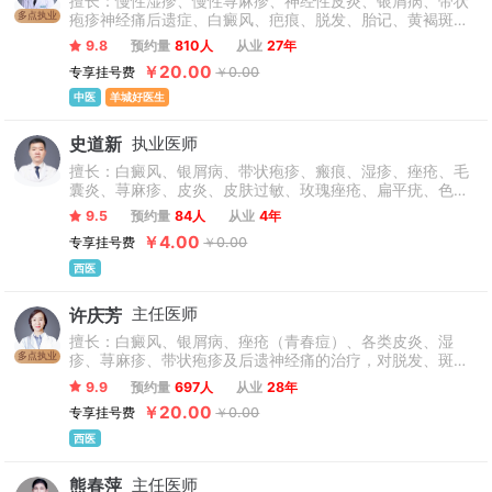
擅长：慢性湿疹、慢性荨麻疹、神经性皮炎、银屑病、带状
多点执业
疱疹神经痛后遗症、白癜风、疤痕、脱发、胎记、黄褐斑、
老年斑、牛皮癣、鱼鳞病等运用中医治疗各类顽固性、疑难
9.8
预约量
810人
从业
27年
性皮肤病。
￥20.00
专享挂号费
￥0.00
中医
羊城好医生
史道新
执业医师
擅长：白癜风、银屑病、带状疱疹、瘢痕、湿疹、痤疮、毛
囊炎、荨麻疹、皮炎、皮肤过敏、玫瑰痤疮、扁平疣、色素
斑、手足癣等皮肤病的诊疗方面有独特的见解和显著的成
9.5
预约量
84人
从业
4年
效。能根据不同患者具体的病情症状，辨证施治。
￥4.00
专享挂号费
￥0.00
西医
许庆芳
主任医师
擅长：白癜风、银屑病、痤疮（青春痘）、各类皮炎、湿
多点执业
疹、荨麻疹、带状疱疹及后遗神经痛的治疗，对脱发、斑
秃、酒糟鼻、色素性疾病等有着非常丰富的临床经验。
9.9
预约量
697人
从业
28年
￥20.00
专享挂号费
￥0.00
西医
熊春萍
主任医师