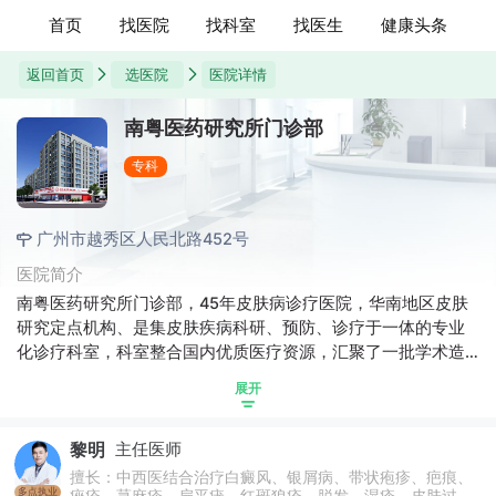
首页
找医院
找科室
找医生
健康头条
返回首页
选医院
医院详情
南粤医药研究所门诊部
专科
广州市越秀区人民北路452号
医院简介
南粤医药研究所门诊部，45年皮肤病诊疗医院，华南地区皮肤
研究定点机构、是集皮肤疾病科研、预防、诊疗于一体的专业
化诊疗科室，科室整合国内优质医疗资源，汇聚了一批学术造
诣深厚、临床诊疗经验丰富的专家团队，专注皮肤病临床医学
展开
研究，解决皮肤病抗复发难题，为患者提供全方位、精细化、
高质量的优质医疗服务。
黎明
主任医师
擅长：中西医结合治疗白癜风、银屑病、带状疱疹、疤痕、
多点执业