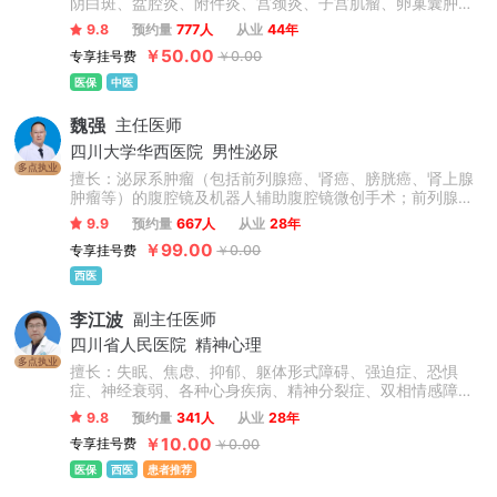
阴白斑、盆腔炎、附件炎、宫颈炎、子宫肌瘤、卵巢囊肿、
抑郁症、更年期综合征、内分泌失调、乳腺增生、面部色
9.8
预约量
777人
从业
44年
斑、面部痤疮等多种妇科常见病、多发病及疑难杂症，且疗
￥50.00
专享挂号费
￥0.00
效颇佳。
医保
中医
魏强
主任医师
四川大学华西医院
男性泌尿
多点执业
擅长：泌尿系肿瘤（包括前列腺癌、肾癌、膀胱癌、肾上腺
肿瘤等）的腹腔镜及机器人辅助腹腔镜微创手术；前列腺增
生、膀胱肿瘤等的经尿道手术等。
9.9
预约量
667人
从业
28年
￥99.00
专享挂号费
￥0.00
西医
李江波
副主任医师
四川省人民医院
精神心理
多点执业
擅长：失眠、焦虑、抑郁、躯体形式障碍、强迫症、恐惧
症、神经衰弱、各种心身疾病、精神分裂症、双相情感障碍
等精神心理疾病。擅长运用森田心理疗法治疗各种疑难心理
9.8
预约量
341人
从业
28年
疾病。
￥10.00
专享挂号费
￥0.00
医保
西医
患者推荐