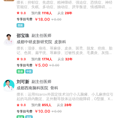
擅长：抑郁症、焦虑症、精神障碍、强迫症、恐惧症、神经
官能症、失眠、多动症、抽动症、厌学叛逆、情感障碍、幻
听、疑病症、躯体症状障碍、头晕头痛、植物神经紊乱、成
9.8
预约量
1116人
从业
28年
瘾心理、厌食症等多种状况。在治疗方面，尤其擅长结合药
￥18.00
专享挂号费
￥0.00
物治疗与个性化物理综合疗法，效果显著。同时，针对厌
学、叛逆、学习困难、注意缺陷多动障碍、情感障碍及情绪
西医
行为障碍等问题，能够提供专业的药物治疗和心理咨询服
务。
邵宝珠
副主任医师
成都中研皮肤研究院
皮肤科
擅长：湿疹、痤疮、荨麻疹、皮炎、斑秃、脱发、疤痕、胎
记、色斑、扁平疣、荨麻疹、过敏性皮炎、毛囊炎、灰指
甲、带状疱疹后遗症、趾疣、酒糟鼻、白癜风、银屑病、鱼
9.9
预约量
1774人
从业
32年
鳞病、皮肤瘙痒症、毛周角化、玫瑰糠疹.淀粉样变等。
￥5.00
专享挂号费
￥0.00
医保
中医
刘可新
副主任医师
成都西南脑科医院
骨科
擅长：运用Ilizarov外固定技术治疗小儿脑瘫、小儿麻痹症引
起的马蹄内翻足、足外翻等肢体运动功能障碍，O型腿、X型
腿、肢体不等长、骨不连接、髋关节脱位以及各类脑血管疾
9.8
预约量
855人
从业
28年
病引起肢体偏瘫等肢体矫形手术。
￥10.00
专享挂号费
￥0.00
医保
西医