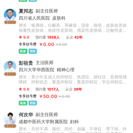
夏邦志
副主任医师
四川省人民医院
皮肤科
多点执业
擅长：银屑病，白癜风，荨麻疹，湿疹，痤疮，皮肤血管炎
病毒性皮肤病，免疫性皮肤病，感染性皮肤病，过敏性皮肤
病，皮肤美容等疾病的诊疗。
9.8
预约量
1558人
从业
42年
￥0.00
专享挂号费
￥0.00
医保
西医
彭祖贵
主治医师
四川大学华西医院
精神心理
多点执业
擅长：青少年及成人的抑郁症、焦虑症、躁狂症、双相情感
障碍、抑郁状态，重度抑郁症，重度抑郁症，学生抑郁症，
青少年抑郁症，抑郁复发，心理障碍，儿童心理问题，青少
9.8
预约量
1017人
从业
39年
年心理问题，孩子厌学，考试焦虑，叛逆精神分裂症等精神
￥50.00
专享挂号费
￥0.00
心理疾病的治疗。尤其擅长对精神分裂症急性期控制、维持
期治疗、康复指导预防复发及青少年心理障碍、创伤性应激
医保
西医
障碍等的治疗。
何次华
副主任医师
成都中医药大学附属医院
妇科
多点执业
擅长：月经不调、痛经、闭经、崩漏、不孕症、带下病、外