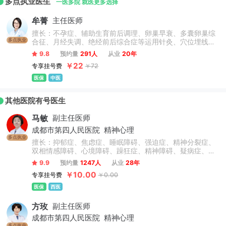
多点执业医生
一医多院 就医更多选择
牟菁
主任医师
擅长：不孕症、辅助生育前后调理、卵巢早衰、多囊卵巢综
多点执业
合征、月经失调、绝经前后综合症等运用针灸、穴位埋线及
中西医结合治疗各类妇科疾病，擅长药膳及茶饮养生。主要
9.8
预约量
291人
从业
20年
研究方向：穴位埋线联合中药及外治法治疗卵巢功能减退、
￥22
专享挂号费
￥72
卵巢早衰、多囊卵巢综合征、肥胖及相关代谢综合征。
医保
中医
其他医院有号医生
马敏
副主任医师
成都市第四人民医院
精神心理
多点执业
擅长：抑郁症、焦虑症、睡眠障碍、强迫症、精神分裂症、
双相情感障碍、心境障碍、躁狂症、精神障碍、疑病症、人
格障碍、妄想症、应激障碍、神经官能症等，尤其擅长儿童
9.9
预约量
1247人
从业
28年
青少年心理障碍、精神障碍及情绪障碍的心理治疗、物理治
￥10.00
专享挂号费
￥0.00
疗、药物治疗等。
医保
西医
方玫
副主任医师
成都市第四人民医院
精神心理
多点执业