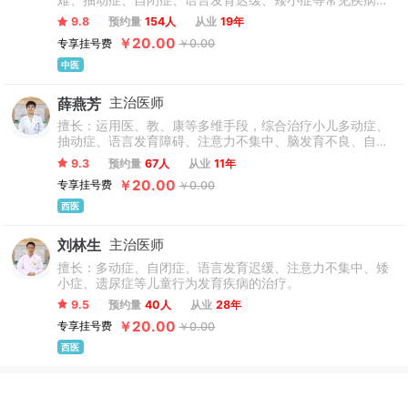
难、抽动症、自闭症、语言发育迟缓、矮小症等常见疾病及
疑难疾病的诊疗，专注于儿童发育行为疾病的研究和治疗，
9.8
预约量
154人
从业
19年
在辨证论治上有见解。
￥20.00
专享挂号费
￥0.00
中医
薛燕芳
主治医师
擅长：运用医、教、康等多维手段，综合治疗小儿多动症、
抽动症、语言发育障碍、注意力不集中、脑发育不良、自闭
症、矮小症、遗尿症等多种儿科常见疾病，受到多位患者家
9.3
预约量
67人
从业
11年
属的一致好评。
￥20.00
专享挂号费
￥0.00
西医
刘林生
主治医师
擅长：多动症、自闭症、语言发育迟缓、注意力不集中、矮
小症、遗尿症等儿童行为发育疾病的治疗。
9.5
预约量
40人
从业
28年
￥20.00
专享挂号费
￥0.00
西医