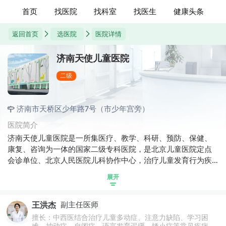
首页
找医院
找科室
找医生
健康头条
返回首页
选医院
医院详情
济南天使儿童医院
二级
济南市天桥区少年路7号（市少年宫旁）
医院简介
济南天使儿童医院是一所集医疗、教学、科研、预防、保健、
康复、咨询为一体的国家二级专科医院，是北京儿童医院定点
会诊单位、北京人民医院儿科协作中心，治疗儿童发育行为疾
病为重点，以儿童多动症、抽动症、自闭症、注意力不集中、
展开
语言发育迟缓、精神发育迟滞、矮小症、遗尿症、癫痫等疾病
为特色，医院位于山东省济南市天桥区少年路7号（市少年宫
王洪杰
副主任医师
旁），专业为0-18岁青少年提供全方位、高品质、精益化的诊
疗与保健服务。
擅长：中西医结合治疗儿童多动症、注意力缺陷、学习困