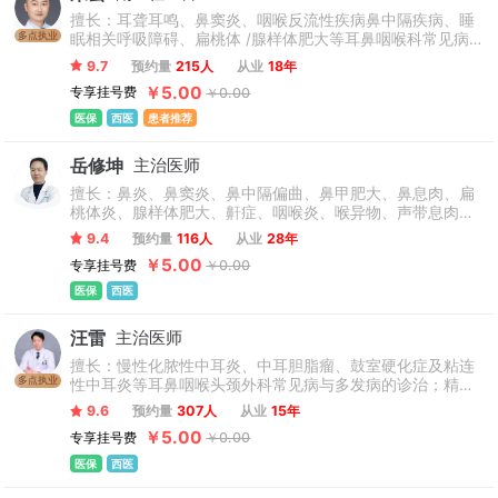
擅长：耳聋耳鸣、鼻窦炎、咽喉反流性疾病鼻中隔疾病、睡
多点执业
眠相关呼吸障碍、扁桃体 /腺样体肥大等耳鼻咽喉科常见病
和多发病的治疗有丰富的临床经验。尤其擅长成人、儿童睡
9.7
预约量
215人
从业
18年
眠呼吸暂停(OSA)的个性化诊疗、术中术后的综合治疗以及
￥5.00
专享挂号费
￥0.00
非手术治疗，如无创正压通气(呼吸机治疗)等。
医保
西医
患者推荐
岳修坤
主治医师
擅长：鼻炎、鼻窦炎、鼻中隔偏曲、鼻甲肥大、鼻息肉、扁
桃体炎、腺样体肥大、鼾症、咽喉炎、喉异物、声带息肉、
喉肿瘤等症状的诊治。过敏性鼻炎、咽喉炎、耳鸣、耳聋等
9.4
预约量
116人
从业
28年
耳鼻喉疾病，对中耳炎、传导性耳鸣、突发性耳聋、眩晕、
￥5.00
专享挂号费
￥0.00
梅尼埃综合征等诊断和治疗有丰富经验。
医保
西医
汪雷
主治医师
擅长：慢性化脓性中耳炎、中耳胆脂瘤、鼓室硬化症及粘连
多点执业
性中耳炎等耳鼻咽喉头颈外科常见病与多发病的诊治；精于
耳显微外科与耳内镜微创手术，专注侧颅底肿瘤（如外中耳
9.6
预约量
307人
从业
15年
恶性肿瘤、听神经瘤、颈静脉球体瘤等）的诊疗；同时涵盖
￥5.00
专享挂号费
￥0.00
眩晕性疾病的内科与外科治疗。
医保
西医