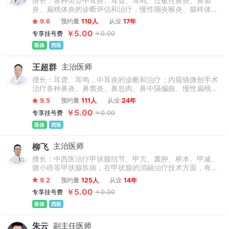
擅长：各种类型中耳炎、耳聋、耳鸣、过敏性鼻炎、鼻窦
炎、扁桃体炎的诊断评估和治疗，慢性咽炎喉炎、腺样体肥
大、声带小结和息肉的诊断和治疗。
9.6
预约量
110人
从业
17年
￥5.00
专享挂号费
￥0.00
医保
西医
王超群
主治医师
擅长：耳聋、耳鸣，中耳炎的诊断和治疗；内窥镜微创手术
治疗各种鼻炎、鼻窦炎、鼻息肉、鼻中隔偏曲、慢性扁桃体
炎、腺样体肥大、慢性咽喉炎；尤其对鼾症、儿童鼾症有独
9.5
预约量
111人
从业
24年
特的诊疗方案；会厌恶性肿瘤、喉癌、恶性淋巴瘤、鼻咽癌
￥5.00
专享挂号费
￥0.00
等耳鼻喉疑难、复杂病例的诊治。
医保
西医
柳飞
主治医师
擅长：中西医治疗甲状腺结节、甲亢、囊肿、桥本、甲减、
微小癌等甲状腺疾病，在甲状腺的消融治疗技术方面，有见
解和丰富的经验。
9.2
预约量
125人
从业
14年
￥5.00
专享挂号费
￥0.00
医保
西医
朱云
副主任医师