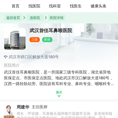
首页
找医院
找科室
找医生
健康头条
返回首页
选医院
医院详情
武汉首佳耳鼻喉医院
三级
医保
武汉市硚口区解放大道180号
医院简介
武汉首佳耳鼻喉医院，是一所国家三级专科医院，湖北省异地
医保定点、市医保定点医院。地处武汉市汉口解放大道180号，
汉西一路轻轨站旁。医院设有耳科专业、鼻科专业、咽喉科专
业、头颈肿瘤外科、中医耳鼻喉等多个特色专业科室。能出色
展开
完成电子耳蜗植入、人工听骨植入、咽鼓管球囊扩张、面神经
减压、乳突切除和鼓室成型、半规管阻塞、甲状腺及腮腺颔下
周建华
主任医师
腺在内的耳鼻咽喉-头颈外科领域各类疾病的诊治。专业治疗面
瘫、中耳炎、耳聋耳鸣、眩晕、鼓膜穿孔、急慢性鼻炎、鼻窦
擅长：甲状腺、耳鼻喉头颈肿瘤方面腺常见病、多发病和疑
多点执业