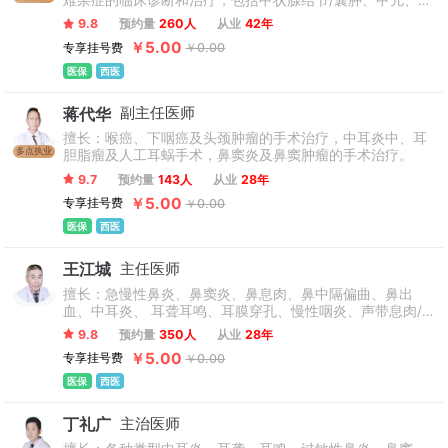
难杂症的临床诊断和治疗，包括甲状腺结节/囊肿、甲亢、甲
炎、鼻息肉、鼻中隔偏曲、咽喉炎、声带息肉、扁桃体炎、腺
减、桥本氏甲状腺炎、甲状腺癌/微小癌、鼻炎、鼻窦炎、鼻
样体肥大、鼾症、喉癌、下咽癌、头颈部肿瘤等疾病。拥有飞
9.8
预约量
260人
从业
42年
息肉、中耳炎、扁桃体/腺样体肥大、声带小结/息肉、咽喉
利浦螺旋CT、美国美敦力动力Madis Rex系统、德国徕卡F40
￥5.00
专享挂号费
￥0.00
囊肿等，尤其擅长甲状腺结节分级评估、甲亢甲减保守治疗
手术显微镜、欧曼超高清内窥镜、美国美敦力耳科电钻、美国
及中西结合治疗等。
医保
西医
杰西等离子系统等专业医疗设备。
蒋代华
副主任医师
擅长：喉癌、下咽癌及头颈肿瘤的手术治疗，中耳炎中、耳
多点执业
胆脂瘤及人工耳蜗手术，鼻窦炎及鼻窦肿瘤的手术治疗。
9.7
预约量
143人
从业
28年
￥5.00
专享挂号费
￥0.00
医保
西医
王江城
主任医师
擅长：急慢性鼻炎、鼻窦炎、鼻息肉、鼻中隔偏曲、鼻出
血、中耳炎、 耳聋耳鸣、耳膜穿孔、慢性咽炎、声带息肉/
小结、症等各类耳鼻喉常见疾病，在运用等离子微创技术和
9.8
预约量
350人
从业
28年
鼻内窥镜微创术治疗鼻窦炎、过敏性鼻炎、扁桃体/腺样体肥
￥5.00
专享挂号费
￥0.00
大、淋巴滤泡增生等疾病。
医保
西医
丁礼广
主治医师