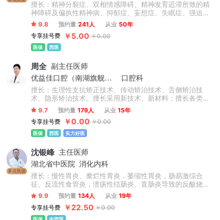
擅长：精神分裂症、双相情感障碍、精神发育迟滞所致的精
神障碍及偏执性精神病、抑郁症、妄想症、失眠症、强迫
症、焦虑症、恐惧症、躁狂症、儿童抽动症、多动症、青少
9.8
预约量
241人
从业
50年
年网瘾厌学心理、学习障碍青春期逆反心理、社交障碍、复
￥5.00
专享挂号费
￥0.00
杂性创伤后反应激障碍、戒酒、家庭亲密关系修复等常见精
神心理疾病的诊治与康复治疗。
医保
西医
周全
副主任医师
优益佳口腔（南湖旗舰店）
口腔科
擅长：生理性支抗矫正技术、传动矫治技术、舌侧矫治技
术、隐形矫治技术。擅长采用新技术、新材料；擅长各类成
人和L童错合畸形矫正：包括地包天、双颌前凸、埋伏牙导
9.7
预约量
179人
从业
15年
萌、儿童牙齿早期干预、二次正畸、正畸正颌联合矫治。
￥0.00
专享挂号费
￥0.00
医保
西医
实力好医
沈银峰
主任医师
湖北省中医院
消化内科
多点执业
擅长：慢性胃炎、糜烂性胃炎，萎缩性胃炎，肠易激综合
征、反流性食管炎，溃疡性结肠炎、直肠炎导致的反酸烧
心，胃疼胃胀，腹痛腹泻，粘液脓血便等功能性胃肠病;除此
9.9
预约量
134人
从业
19年
之外还可以中西医结合治疗慢性肝炎、肝硬化、急慢性胆道
￥22.50
专享挂号费
￥0.00
疾病，擅长肝、胆、胰恶性肿瘤、急性胰腺炎、胆管炎、腹
腔感染、肝脓肿等手术治疗。擅长中医治疗脾胃、肝胆疾病
医保
中西医