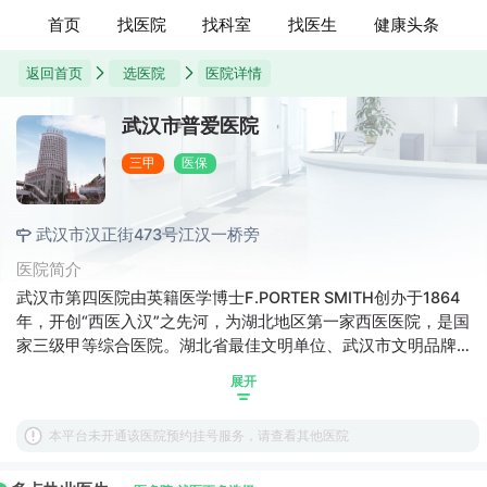
首页
找医院
找科室
找医生
健康头条
返回首页
选医院
医院详情
武汉市普爱医院
三甲
医保
武汉市汉正街473号江汉一桥旁
医院简介
武汉市第四医院由英籍医学博士F.PORTER SMITH创办于1864
年，开创“西医入汉”之先河，为湖北地区第一家西医医院，是国
家三级甲等综合医院。湖北省最佳文明单位、武汉市文明品牌
医院。医院创立时名为“汉口普爱医院”;1958年更名为“武汉市第
展开
四医院”1999年，经湖北省卫生厅批准，医院增挂“武汉市骨科
医院”院牌;2003年经武汉市政府批准、与武汉市十医院合并，
本平台未开通该医院预约挂号服务，请查看其他医院
医院恢复“普爱医院”原称;2017年，武汉市编制办确定医院名称
为“武汉市第四医院”，保留武汉市普爱医院、武汉市骨科医院为