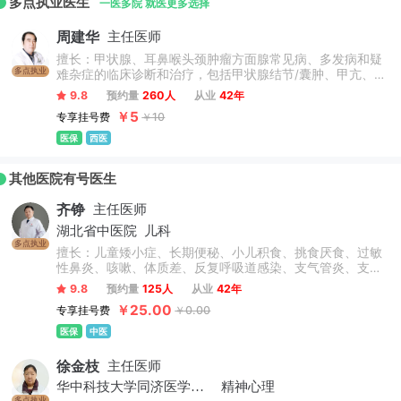
多点执业医生
医院第二、第三名称。
一医多院 就医更多选择
周建华
主任医师
擅长：甲状腺、耳鼻喉头颈肿瘤方面腺常见病、多发病和疑
多点执业
难杂症的临床诊断和治疗，包括甲状腺结节/囊肿、甲亢、甲
减、桥本氏甲状腺炎、甲状腺癌/微小癌、鼻炎、鼻窦炎、鼻
9.8
预约量
260人
从业
42年
息肉、中耳炎、扁桃体/腺样体肥大、声带小结/息肉、咽喉
￥5
专享挂号费
￥10
囊肿等，尤其擅长甲状腺结节分级评估、甲亢甲减保守治疗
及中西结合治疗等。
医保
西医
其他医院有号医生
齐铮
主任医师
湖北省中医院
儿科
多点执业
擅长：儿童矮小症、长期便秘、小儿积食、挑食厌食、过敏
性鼻炎、咳嗽、体质差、反复呼吸道感染、支气管炎、支气
管肺炎、哮喘等病症的治疗积累了丰富的经验，对小儿遗
9.8
预约量
125人
从业
42年
尿，紫癜，汗症等也有自己独到的见解与治疗法则。擅长儿
￥25.00
专享挂号费
￥0.00
科肺系、脾胃疾病的中医研究与治疗，尤其擅长中西并重，
标本兼顾。
医保
中医
徐金枝
主任医师
华中科技大学同济医学院附属同济医院
精神心理
多点执业