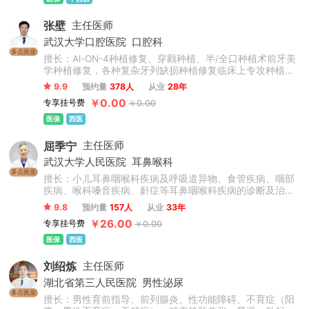
及各种疑难杂症。
张壁
主任医师
武汉大学口腔医院
口腔科
多点执业
擅长：Al-ON-4种植修复、穿颧种植、半/全口种植术前牙美
学种植修复，各种复杂牙列缺损种植修复临床上专攻种植牙
领域，致力于微创无痛牙种植、即刻牙种植及微创拔牙，精
9.9
预约量
378人
从业
28年
通国际主流种植系统操作特点，带领修复团队为患者做个性
￥0.00
专享挂号费
￥0.00
化设计，对于疑难牙种植临床经验丰富。
医保
西医
屈季宁
主任医师
武汉大学人民医院
耳鼻喉科
多点执业
擅长：小儿耳鼻咽喉科疾病及呼吸道异物、食管疾病、咽部
疾病、喉科嗓音疾病、鼾症等耳鼻咽喉科疾病的诊断及治
疗。
9.8
预约量
157人
从业
33年
￥26.00
专享挂号费
￥0.00
医保
西医
刘绍炼
主任医师
湖北省第三人民医院
男性泌尿
多点执业
擅长：男性育前指导、前列腺炎、性功能障碍、不育症（阳