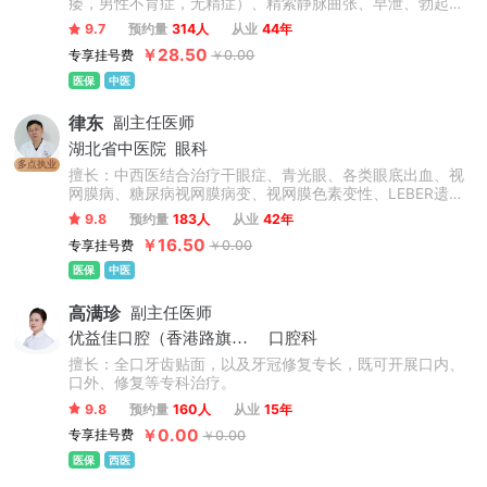
痿，男性不育症，无精症）、精索静脉曲张、早泄、勃起功
能障碍、精子不液化、包皮过长、输精管病变、包皮手术、
9.7
预约量
314人
从业
44年
排尿障碍、尿频尿急、射精障碍、排尿困难、尿道感染、泌
￥28.50
专享挂号费
￥0.00
尿结石、少精弱精、睾丸囊肿、包皮环切术、角头包皮炎、
阴茎短小、膀胱炎、排尿疼痛、性功能下降、睾丸胀痛、尿
医保
中医
液白浊、精液少、死精、阴茎增粗术等泌尿外科的治疗。
律东
副主任医师
湖北省中医院
眼科
多点执业
擅长：中西医结合治疗干眼症、青光眼、各类眼底出血、视
网膜病、糖尿病视网膜病变、视网膜色素变性、LEBER遗传
性视神经病变、中浆、视神经萎缩、黄斑变性、黄斑水肿、
9.8
预约量
183人
从业
42年
黄斑萎缩、葡萄膜炎、角膜炎、结膜炎、飞蚊症等等。
￥16.50
专享挂号费
￥0.00
医保
中医
高满珍
副主任医师
优益佳口腔（香港路旗舰店）
口腔科
擅长：全口牙齿贴面，以及牙冠修复专长，既可开展口内、
口外、修复等专科治疗。
9.8
预约量
160人
从业
15年
￥0.00
专享挂号费
￥0.00
医保
西医