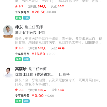
痿，男性不育症，无精症）、精索静脉曲张、早泄、勃起功
能障碍、精子不液化、包皮过长、输精管病变、包皮手术、
9.7
预约量
314人
从业
44年
排尿障碍、尿频尿急、射精障碍、排尿困难、尿道感染、泌
￥28.50
专享挂号费
￥0.00
尿结石、少精弱精、睾丸囊肿、包皮环切术、角头包皮炎、
阴茎短小、膀胱炎、排尿疼痛、性功能下降、睾丸胀痛、尿
医保
中医
液白浊、精液少、死精、阴茎增粗术等泌尿外科的治疗。
律东
副主任医师
湖北省中医院
眼科
多点执业
擅长：中西医结合治疗干眼症、青光眼、各类眼底出血、视
网膜病、糖尿病视网膜病变、视网膜色素变性、LEBER遗传
性视神经病变、中浆、视神经萎缩、黄斑变性、黄斑水肿、
9.8
预约量
183人
从业
42年
黄斑萎缩、葡萄膜炎、角膜炎、结膜炎、飞蚊症等等。
￥16.50
专享挂号费
￥0.00
医保
中医
高满珍
副主任医师
优益佳口腔（香港路旗舰店）
口腔科
擅长：全口牙齿贴面，以及牙冠修复专长，既可开展口内、
口外、修复等专科治疗。
9.8
预约量
160人
从业
15年
￥0.00
专享挂号费
￥0.00
医保
西医