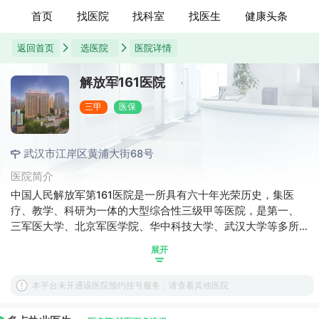
首页
找医院
找科室
找医生
健康头条
返回首页
选医院
医院详情
解放军161医院
三甲
医保
武汉市江岸区黄浦大街68号
医院简介
中国人民解放军第161医院是一所具有六十年光荣历史，集医
疗、教学、科研为一体的大型综合性三级甲等医院，是第一、
三军医大学、北京军医学院、华中科技大学、武汉大学等多所
院校的教学医院，被国家卫生部评为国际爱婴医院，被中国人
展开
民解放军总后勤部评为全军"白求恩杯"优质服务先进单位，是武
汉市基本医疗保险定点医疗机构，湖北省新型农村合作医疗定
本平台未开通该医院预约挂号服务，请查看其他医院
点医院。