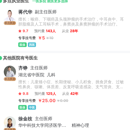
多点执业医生
一医多院 就医更多选择
蒋代华
副主任医师
擅长：喉癌、下咽癌及头颈肿瘤的手术治疗，中耳炎中、耳
多点执业
胆脂瘤及人工耳蜗手术，鼻窦炎及鼻窦肿瘤的手术治疗。
9.7
预约量
143人
从业
28年
￥5
专享挂号费
￥10
医保
西医
其他医院有号医生
齐铮
主任医师
湖北省中医院
儿科
多点执业
擅长：儿童矮小症、长期便秘、小儿积食、挑食厌食、过敏
性鼻炎、咳嗽、体质差、反复呼吸道感染、支气管炎、支气
管肺炎、哮喘等病症的治疗积累了丰富的经验，对小儿遗
9.8
预约量
125人
从业
42年
尿，紫癜，汗症等也有自己独到的见解与治疗法则。擅长儿
￥25.00
专享挂号费
￥0.00
科肺系、脾胃疾病的中医研究与治疗，尤其擅长中西并重，
标本兼顾。
医保
中医
徐金枝
主任医师
华中科技大学同济医学院附属同济医院
精神心理
多点执业