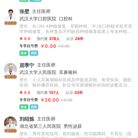
及各种疑难杂症。
张壁
主任医师
武汉大学口腔医院
口腔科
多点执业
擅长：Al-ON-4种植修复、穿颧种植、半/全口种植术前牙美
学种植修复，各种复杂牙列缺损种植修复临床上专攻种植牙
领域，致力于微创无痛牙种植、即刻牙种植及微创拔牙，精
9.9
预约量
378人
从业
28年
通国际主流种植系统操作特点，带领修复团队为患者做个性
￥0.00
专享挂号费
￥0.00
化设计，对于疑难牙种植临床经验丰富。
医保
西医
屈季宁
主任医师
武汉大学人民医院
耳鼻喉科
多点执业
擅长：小儿耳鼻咽喉科疾病及呼吸道异物、食管疾病、咽部
疾病、喉科嗓音疾病、鼾症等耳鼻咽喉科疾病的诊断及治
疗。
9.8
预约量
157人
从业
33年
￥26.00
专享挂号费
￥0.00
医保
西医
刘绍炼
主任医师
湖北省第三人民医院
男性泌尿
多点执业
擅长：男性育前指导、前列腺炎、性功能障碍、不育症（阳