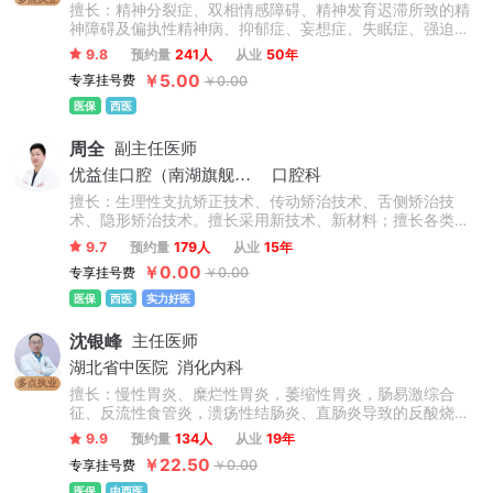
擅长：精神分裂症、双相情感障碍、精神发育迟滞所致的精
神障碍及偏执性精神病、抑郁症、妄想症、失眠症、强迫
症、焦虑症、恐惧症、躁狂症、儿童抽动症、多动症、青少
9.8
预约量
241人
从业
50年
年网瘾厌学心理、学习障碍青春期逆反心理、社交障碍、复
￥5.00
专享挂号费
￥0.00
杂性创伤后反应激障碍、戒酒、家庭亲密关系修复等常见精
神心理疾病的诊治与康复治疗。
医保
西医
周全
副主任医师
优益佳口腔（南湖旗舰店）
口腔科
擅长：生理性支抗矫正技术、传动矫治技术、舌侧矫治技
术、隐形矫治技术。擅长采用新技术、新材料；擅长各类成
人和L童错合畸形矫正：包括地包天、双颌前凸、埋伏牙导
9.7
预约量
179人
从业
15年
萌、儿童牙齿早期干预、二次正畸、正畸正颌联合矫治。
￥0.00
专享挂号费
￥0.00
医保
西医
实力好医
沈银峰
主任医师
湖北省中医院
消化内科
多点执业
擅长：慢性胃炎、糜烂性胃炎，萎缩性胃炎，肠易激综合
征、反流性食管炎，溃疡性结肠炎、直肠炎导致的反酸烧
心，胃疼胃胀，腹痛腹泻，粘液脓血便等功能性胃肠病;除此
9.9
预约量
134人
从业
19年
之外还可以中西医结合治疗慢性肝炎、肝硬化、急慢性胆道
￥22.50
专享挂号费
￥0.00
疾病，擅长肝、胆、胰恶性肿瘤、急性胰腺炎、胆管炎、腹
腔感染、肝脓肿等手术治疗。擅长中医治疗脾胃、肝胆疾病
医保
中西医