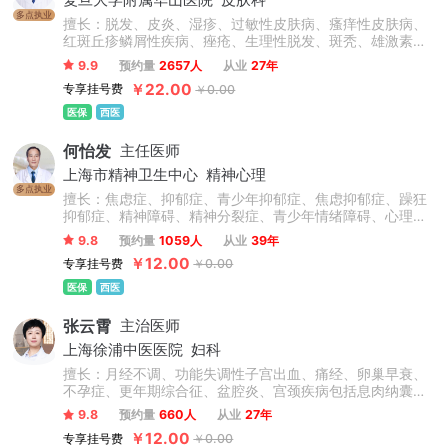
复旦大学附属华山医院
皮肤科
多点执业
擅长：脱发、皮炎、湿疹、过敏性皮肤病、瘙痒性皮肤病、
红斑丘疹鳞屑性疾病、痤疮、生理性脱发、斑秃、雄激素性
脱发、荨麻疹、过敏性湿疹、银屑病、寻常痤疮、溢脂性皮
9.9
预约量
2657人
从业
27年
炎、鱼鳞病、皮肤囊肿、疣、真菌性皮肤病、物理性皮肤
￥22.00
专享挂号费
￥0.00
病、动物性皮肤病。
医保
西医
何怡发
主任医师
上海市精神卫生中心
精神心理
多点执业
擅长：焦虑症、抑郁症、青少年抑郁症、焦虑抑郁症、躁狂
抑郁症、精神障碍、精神分裂症、青少年情绪障碍、心理障
碍、情感障碍、精神病、失眠症、睡眠障碍、双相情感障
9.8
预约量
1059人
从业
39年
碍、躁狂症、忧郁症、恐惧症、幻听、妄想症、植物神经紊
￥12.00
专享挂号费
￥0.00
乱、神经衰弱、躯体化形式障碍、癔症、疑病症、心境障
碍、惊恐障碍、产后抑郁症、更年期抑郁症及老年心理障碍
医保
西医
及认知功能障碍等精神科常见病的心理诊断和心理康复治
疗，尤其擅长抑郁焦虑与精神分裂症的诊治。
张云霄
主治医师
上海徐浦中医医院
妇科
擅长：月经不调、功能失调性子宫出血、痛经、卵巢早衰、
不孕症、更年期综合征、盆腔炎、宫颈疾病包括息肉纳囊病
毒感染等、卵巢囊肿、子宫肌瘤、乳腺增生、情志抑郁焦虑
9.8
预约量
660人
从业
27年
失眠调理、内分泌失调、肥胖症、外阴炎、外阴白斑、阴道
￥12.00
专享挂号费
￥0.00
炎、阴道菌群失调。