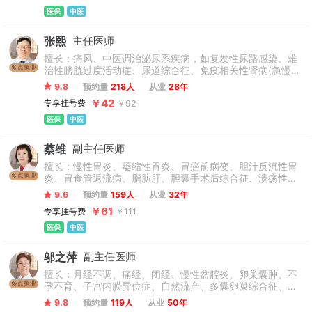
医保
中医
张熙
主任医师
擅长：痛风、中医调治泌尿系疾病，如复发性尿路感染、难
多点执业
治性膀胱过度活动症、尿道综合征、免疫相关性肾病(急慢性
肾炎、类风关或干燥综合征肾损伤)、代谢相关性肾病(糖尿
9.8
预约量
218人
从业
28年
病、高尿酸血症、高血压、肥胖肾损害等)出现血尿、蛋白尿
￥42
专享挂号费
￥92
或血肌酐增高者，以及水肿、腰痛、阳痿、不育等中医肾系
病症。尤其对难治性高血压、难治性肾炎如包括IgA肾病及膜
医保
中医
性肾病、局灶硬化性肾炎、膜增等、难治性尿路感染、狼疮
性肾炎、血管炎肾损伤、肿瘤相关性肾损伤、肾性骨病、骨
蔡维
副主任医师
质疏松、肾性贫血、心肾综合征、难治性心衰、血透患者血
压及并发症管理等肾病相关重症疾病和疑难病的诊疗有独到
擅长：慢性胃炎、萎缩性胃炎、胃癌前病变、胆汁反流性胃
见解，临床上衷中参西，西为中用。扬中医之长，避西医之
多点执业
炎、胃食管返流病、脂肪肝、胆囊手术后综合征、溃疡性结
短。以中医思维指导西医治疗，西医诊断辅助中医辨证，中
肠炎和慢性结肠炎等消化系统疾病。
9.6
预约量
159人
从业
32年
西医结合诊治泌尿系疾病。
￥61
专享挂号费
￥111
医保
中医
邬之萍
副主任医师
擅长：月经不调、痛经、闭经、慢性盆腔炎、卵巢囊肿、不
多点执业
孕不育、子宫内膜异位症、自然流产、多囊卵巢综合征、更
年期综合征、卵巢早衰、失眠、产后调理、妇科杂病以及女
9.8
预约量
119人
从业
50年
性肿瘤手术后的调理等各类妇科疑难杂症。