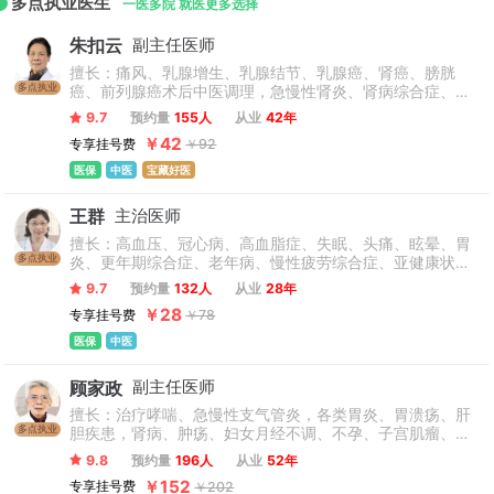
多点执业医生
经络研究所地处徐汇区，非药物治疗特色明显。甘河路总部、
一医多院 就医更多选择
青海路名医特诊部、上海市针灸经络研究所形成医院“一体两
朱扣云
副主任医师
翼”格局。
擅长：痛风、乳腺增生、乳腺结节、乳腺癌、肾癌、膀胱
多点执业
癌、前列腺癌术后中医调理，急慢性肾炎、肾病综合症、糖
尿病、糖尿病肾病、痛风病肾病、慢性肾功能衰竭、急慢性
9.7
预约量
155人
从业
42年
尿路感染等成人、儿科肾脏疾病及治疗儿科呼吸道疾病（气
￥42
专享挂号费
￥92
管炎、哮喘、肺炎），消化道疾病等儿内科各种疾病。
医保
中医
宝藏好医
王群
主治医师
擅长：高血压、冠心病、高血脂症、失眠、头痛、眩晕、胃
多点执业
炎、更年期综合症、老年病、慢性疲劳综合症、亚健康状态
等。
9.7
预约量
132人
从业
28年
￥28
专享挂号费
￥78
医保
中医
顾家政
副主任医师
擅长：治疗哮喘、急慢性支气管炎，各类胃炎、胃溃疡、肝
多点执业
胆疾患，肾病、肿疡、妇女月经不调、不孕、子宫肌瘤、卵
巢囊肿等病，以及各种虚证的膏方调理。
9.8
预约量
196人
从业
52年
￥152
专享挂号费
￥202