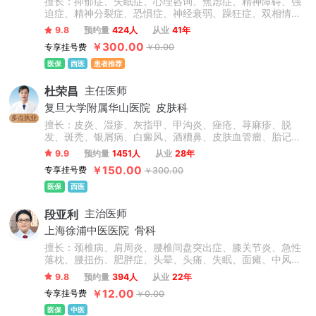
擅长：抑郁症、失眠症、心理咨询、焦虑症、精神障碍、强
迫症、精神分裂症、恐惧症、神经衰弱、躁狂症、双相情感
障碍、心理障碍、神经官能症、头晕头疼、植物神经紊乱、
9.8
预约量
424人
从业
41年
自闭症、儿童抽动症、人格障碍、酒精依赖症、成人/青少年
￥300.00
专享挂号费
￥0.00
心理咨询、青少年情绪与行为障碍。
医保
西医
患者推荐
杜荣昌
主任医师
复旦大学附属华山医院
皮肤科
多点执业
擅长：皮炎、湿疹、灰指甲、甲沟炎、痤疮、荨麻疹、脱
发、斑秃、银屑病、白癜风、酒糟鼻、皮肤血管瘤、胎记、
瘢痕疙瘩、结节性痒疹、激素脸、血管痣、太田痣、汗疱
9.9
预约量
1451人
从业
28年
疹、老年性白斑、职业病皮肤病、化妆品不良反应等常见皮
￥150.00
专享挂号费
￥300.00
肤病和疑难疾病，在皮肤病治疗领域有很深的造诣。
医保
西医
段亚利
主治医师
上海徐浦中医医院
骨科
擅长：颈椎病、肩周炎、腰椎间盘突出症、膝关节炎、急性
落枕、腰扭伤、肥胖症、头晕、头痛、失眠、面瘫、中风偏
瘫后遗症、脊柱侧弯、高低肩、长短腿、骨盆倾斜、上下交
9.8
预约量
394人
从业
22年
叉综合症、强直性脊柱炎、颈肩腰腿疼痛类疾病及脊柱健康
￥12.00
专享挂号费
￥0.00
管理等相关疾病。
医保
中医