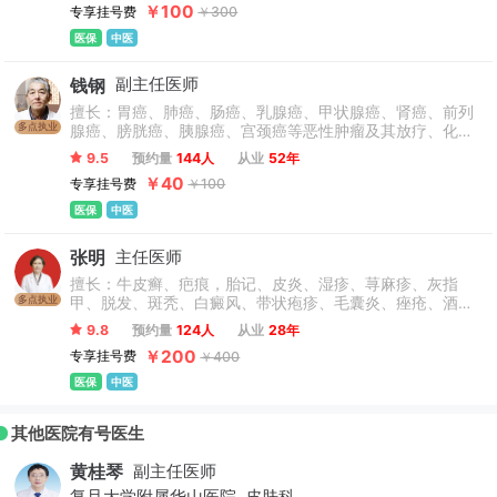
￥100
专享挂号费
￥300
医保
中医
钱钢
副主任医师
擅长：胃癌、肺癌、肠癌、乳腺癌、甲状腺癌、肾癌、前列
多点执业
腺癌、膀胱癌、胰腺癌、宫颈癌等恶性肿瘤及其放疗、化
疗、术后中医调理。同时对中医内科心脑血管疾病、高血
9.5
预约量
144人
从业
52年
压、高血脂、糖尿病、冠心病、脑梗、脑萎缩、咳喘、肺结
￥40
专享挂号费
￥100
核、颈淋巴结核、胃炎、螺旋杆菌阳性、胃窦炎、腹泻、便
秘、痛风、失眠、更年期等各类疾病。
医保
中医
张明
主任医师
擅长：牛皮癣、疤痕，胎记、皮炎、湿疹、荨麻疹、灰指
多点执业
甲、脱发、斑秃、白癜风、带状疱疹、毛囊炎、痤疮、酒糟
鼻，扁平疣，激素脸、黄褐斑、雀斑、各种皮肤疣类、皮肤
9.8
预约量
124人
从业
28年
过敏等多种皮肤疑难杂症的治疗。
￥200
专享挂号费
￥400
医保
中医
其他医院有号医生
黄桂琴
副主任医师