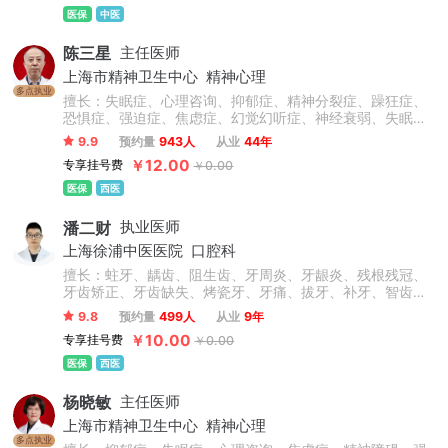
医保
中医
陈三星
主任医师
上海市精神卫生中心
精神心理
多点执业
擅长：失眠症、心理咨询、抑郁症、精神分裂症、躁狂症、
恐惧症、强迫症、焦虑症、幻觉幻听症、神经衰弱、失眠多
梦、脑损伤、精神障碍、青少年抑郁症、双相情感障碍、疑
9.9
预约量
943人
从业
44年
病症、植物神经紊乱、情绪障碍心理治疗、心理干预、创伤
￥12.00
专享挂号费
￥0.00
后应激障碍等精神心理疾病的诊断与精准个性化治疗。擅于
运用心理学原理疏导情绪问题、人际关系问题。
医保
西医
潘二财
执业医师
上海徐浦中医医院
口腔科
擅长：蛀牙、龋齿、阻生齿、牙周炎、牙龈炎、残根残冠、
牙齿矫正、牙齿缺失、烤瓷牙、牙痛、拔牙、补牙、智齿、
根管治疗等，此外对于前牙美容修复、牙齿缺失的冠(桥)修
9.8
预约量
499人
从业
9年
复、以及咬合重建的复杂义齿修复、全口义齿修复、直丝弓
￥10.00
专享挂号费
￥0.00
矫正、自锁矫正、隐形矫正、牙齿美容、牙齿修复、烤瓷
牙、美白贴面等技术操作熟练，临床经验丰富。
医保
西医
杨晓敏
主任医师
上海市精神卫生中心
精神心理
多点执业