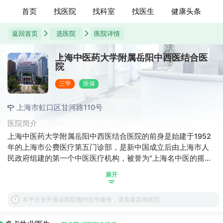
首页
找医院
找科室
找医生
健康头条
返回首页
选医院
医院详情
上海中医药大学附属岳阳中西医结合医
院
三甲
医保
上海市虹口区甘河路110号
医院简介
上海中医药大学附属岳阳中西医结合医院的前身是始建于1952
年的上海市公费医疗第五门诊部，是新中国成立后由上海市人
民政府组建的第一个中医医疗机构，被誉为“上海名中医的摇
篮”。1998年医院战略调整，由中医医院转型为中西医结合医
展开
院，是全国重点中西医结合医院。医院总部地处虹口区，是上
海市北部中心城区唯一一家三级甲等中医医疗机构。青海路名
本平台未开通该医院预约挂号服务，请查看其他医院
医特诊部地处静安区，文化历史内涵浓厚，汇集沪上中医名家
名科之大成，是上海近代中医流派临床传承中心，上海市针灸