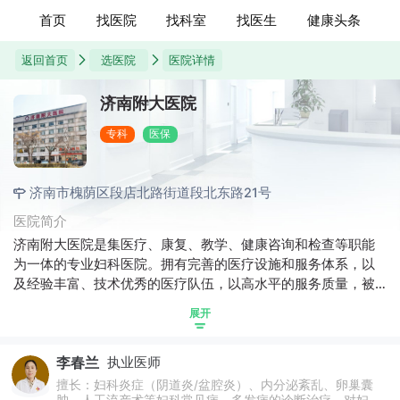
首页
找医院
找科室
找医生
健康头条
返回首页
选医院
医院详情
济南附大医院
专科
医保
济南市槐荫区段店北路街道段北东路21号
医院简介
济南附大医院是集医疗、康复、教学、健康咨询和检查等职能
为一体的专业妇科医院。拥有完善的医疗设施和服务体系，以
及经验丰富、技术优秀的医疗队伍，以高水平的服务质量，被
广大女性所推崇。医院设有妇科、不孕不育、妇科私密修复等
展开
特色科室，致力于提供专业、温馨便捷的全方位诊疗服务。
李春兰
执业医师
擅长：妇科炎症（阴道炎/盆腔炎）、内分泌紊乱、卵巢囊