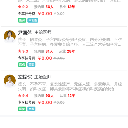
肿、人工流产术等妇科常见病、多发病的诊断治疗，对妇科
私密修复等的诊治有见解。
9.2
预约量
56人
从业
12年
￥0.00
专享挂号费
￥0.00
医保
中西医
尹国萍
主治医师
擅长：阴道炎、子宫内膜炎等妇科炎症、内分泌失调、不孕
不育、子宫疾病、多囊卵巢综合征、人工流产术等妇科常见
病、多发病的诊断治疗。
9.3
预约量
81人
从业
28年
￥0.00
专享挂号费
￥0.00
医保
西医
左悰悰
主治医师
擅长：不孕不育、复发性流产、无痛人流、多囊卵巢、月经
失调、妇科炎症、卵巢囊肿等不孕症和妇科疾病的诊治，有
丰富的临床经验。
9.4
预约量
90人
从业
12年
￥0.00
专享挂号费
￥0.00
医保
西医