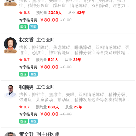
擅长：焦虑症、失眠症、抑郁症、青少年心理障碍、强迫
多点执业
症、精神分裂症、躁狂症、情感障碍、双相障碍、注意力缺
陷多动障碍、酒精依赖、药物依赖、心理咨询等。
9.8
预约量
2349人
从业
43年
￥80.00
专享挂号费
￥0.00
医保
西医
权文香
主任医师
擅长：抑郁障碍、焦虑障碍、睡眠障碍、双相情感障碍、强
多点执业
迫症、恐惧症、神经官能症、精神分裂症等各类疑难性精神
心理疾病，尤其擅长结合中西医的优势，采用个性化分型诊
9.7
预约量
521人
从业
31年
疗。
￥80.00
专享挂号费
￥0.00
医保
西医
张鹏男
主任医师
擅长：抑郁症、焦虑症、失眠、双相情感障碍、精神分裂、
强迫症、儿童多动、抽动症、精神发育迟滞等各类精神障
碍、心理障碍、情绪障碍、恐惧症、躯体化障碍、认知功能
9.7
预约量
663人
从业
22年
障碍、惊恐发作、应激相关障碍、疑病症、癫痫性精神障
￥80.00
专享挂号费
￥0.00
碍、精神活性物质所致的精神障碍，非自杀性自伤行为等。
医保
西医
黄文升
副主任医师