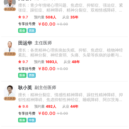
擅长：青少年情绪心理问题、焦虑症、抑郁症、强迫症、紧
多点执业
张症、躁狂症、精神障碍、精神分裂症、双相情感障碍、无
抽搐电休克治疗（MECT）等。
9.7
预约量
508人
从业
35年
￥60.00
专享挂号费
￥0.00
医保
西医
田运华
主任医师
擅长：各类精神心理疾病如失眠、抑郁、焦虑症、植物神经
多点执业
紊乱、精神分裂、神经衰弱、头痛、头晕等疾病的诊断与治
疗，尤其擅长精神心理疾病老年精神心理疾病的治疗。
9.7
预约量
1693人
从业
48年
￥80.00
专享挂号费
￥0.00
医保
西医
耿小英
副主任医师
擅长：精神分裂症、情感性精神障碍、躁狂性精神障碍、抑
多点执业
郁性精神障碍、焦虑抑郁性神经症、睡眠障碍、阿尔茨海默
病、高血压、糖尿病、慢性胃炎等。
9.6
预约量
492人
从业
44年
￥60.00
专享挂号费
￥0.00
医保
中医