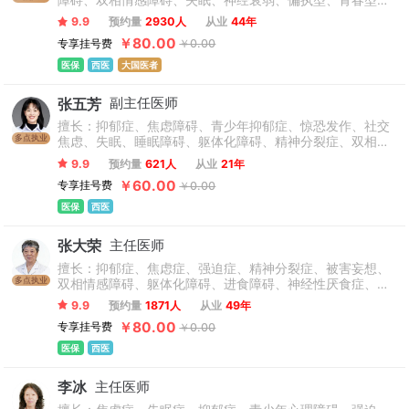
障碍、双相情感障碍、失眠、神经衰弱、偏执型、青春型、
紧张型、单纯型、未定型及其他型或待分类的精神障碍等精
9.9
预约量
2930人
从业
44年
神疾病。躁狂症、双相情感障碍、精神康复、精神障碍、精
￥80.00
专享挂号费
￥0.00
神心理、睡眠障碍科、躁狂症、恐惧症、神经官能症、植物
神经紊乱、头痛头晕、更年期综合征、心理咨询、注意力不
医保
西医
大国医者
集中、网瘾、青少年厌学叛逆等青少年儿童心理问题。
张五芳
副主任医师
擅长：抑郁症、焦虑障碍、青少年抑郁症、惊恐发作、社交
多点执业
焦虑、失眠、睡眠障碍、躯体化障碍、精神分裂症、双相情
感障碍的药物治疗与康复管理、情绪引发的躯体疼痛、神经
9.9
预约量
621人
从业
21年
衰弱、压力相关心理问题等疾病。
￥60.00
专享挂号费
￥0.00
医保
西医
张大荣
主任医师
擅长：抑郁症、焦虑症、强迫症、精神分裂症、被害妄想、
多点执业
双相情感障碍、躯体化障碍、进食障碍、神经性厌食症、神
经症、青少年精神心理疾病、老年抑郁症、性欲倒错障碍、
9.9
预约量
1871人
从业
49年
急性短暂性精神病性障碍等疾病。
￥80.00
专享挂号费
￥0.00
医保
西医
李冰
主任医师