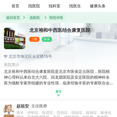
首页
找医院
找科室
找医生
健康头条
返回首页
选医院
医院详情
北京裕和中西医结合康复医院
三级
医保
北京市海淀区永定路15号
医院简介
北京裕和中西医结合康复医院是北京市医保定点医院，医院精
神心理科以来自北大六院、回龙观医院及安定医院的精神科名
医为领航专家所组建的专业性强，临床经验丰富的专家联合会
诊团队，科室主要治疗强迫症、抑郁症、躁狂症、失眠、焦虑
展开
症、人格障碍、精神分裂、双相障碍、青少年心理障碍等精神
心理疑难疾病患者，是提供集医疗就诊、康复护理、健康管
赵祖安
主任医师
理、心理治疗等服务的特色科室。
擅长：抑郁症、焦虑症、恐惧症、强迫症、疑病症、躯体化
多点执业