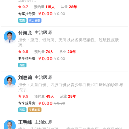
斑的诊疗。
9.7
预约量
115人
从业
28年
￥0.00
专享挂号费
￥0.00
西医
实力好医
付海龙
主治医师
擅长：痤疮、银屑病、疣病以及各类感染性、过敏性皮肤
病。
9.5
预约量
74人
从业
20年
￥0.00
专享挂号费
￥0.00
西医
刘惠莉
主治医师
擅长：儿童白斑、四肢白斑及青少年白斑和白癜风的诊断与
治疗。
9.5
预约量
49人
从业
28年
￥0.00
专享挂号费
￥0.00
西医
宝藏好医
王明峰
主治医师