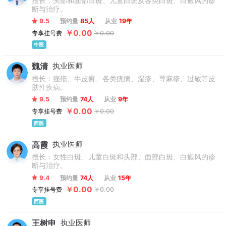
擅长：头部和面部白斑、儿童白斑及各类白斑、白癜风的诊
断与治疗。
9.5
预约量
85人
从业
19年
￥0.00
专享挂号费
￥0.00
中医
魏清
执业医师
擅长：痤疮、牛皮癣、各类疣病、湿疹、荨麻疹、过敏等皮
肤性疾病。
9.5
预约量
74人
从业
9年
￥0.00
专享挂号费
￥0.00
西医
高霞
执业医师
擅长：女性白斑、儿童白斑和头部、面部白斑、白癜风的诊
断与治疗。
9.4
预约量
74人
从业
15年
￥0.00
专享挂号费
￥0.00
西医
王树申
执业医师