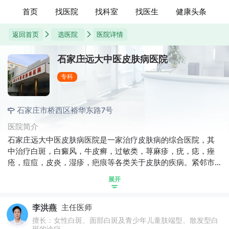
首页
找医院
找科室
找医生
健康头条
返回首页
选医院
医院详情
石家庄远大中医皮肤病医院
专科
石家庄市桥西区裕华东路7号
医院简介
石家庄远大中医皮肤病医院是一家治疗皮肤病的综合医院，其
中治疗白斑，白癜风，牛皮癣，过敏类，荨麻疹，疣，痣，痤
疮，痘痘，皮炎，湿疹，疤痕等各类关于皮肤的疾病。紧邻市
中心，交通便利，地理位置优越。医院拥有强大的技术力量和
展开
医学团队资源优势，以品牌为特色，始终坚持以专业的医术、
卓越的医疗体系和诚信的服务为患者解除患者的困扰。
李洪燕
主任医师
擅长：女性白斑、面部白斑及青少年儿童肢端型、散发型白