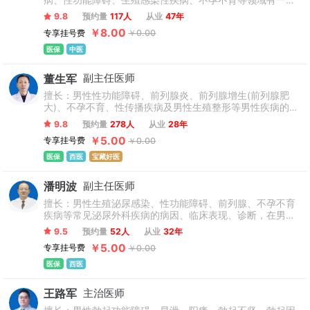
病、性功能障碍、生殖感染性疾病、不孕不育等领域有一定
临床经验；尤其擅长泌尿系统各类肿瘤（肾肿瘤、输尿管肿
9.8
预约量
117人
从业
47年
瘤、前列腺肿瘤、阴茎及睾丸肿瘤）及复杂性泌尿系统结石
￥8.00
专享挂号费
￥0.00
的诊疗。
医保
中医
董生军
副主任医师
擅长：男性性功能障碍、前列腺炎、前列腺增生(前列腺肥
大)、不孕不育、性传播疾病及男性生殖整形等男性疾病的诊
断和治疗上有丰富的临床经验。
9.8
预约量
278人
从业
28年
￥5.00
专享挂号费
￥0.00
医保
西医
宝藏好医
潘明波
副主任医师
擅长：男性生殖泌尿感染、性功能障碍、前列腺、不孕不育
疾病等常见泌尿外科疾病的病因、临床表现、诊断，在男性
疑难疾病诊疗方面积累了丰富经验，同时增长中西医结合治
9.5
预约量
52人
从业
32年
疗，对患者进行科学辅助治疗，以帮助康复。
￥5.00
专享挂号费
￥0.00
医保
西医
王路军
主治医师