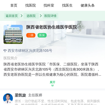
首页
找医院
找科室
找医生
健康头条
返回首页
选医院
医院详情
陕西省老医协生殖医学医院
二级
医保
西安市碑林区兴庆北路105号
医院简介
陕西省老医协生殖医学医院「市医保、二级医院」坐落于陕西
省西安市碑林区兴庆北路105号（西京医院往南300米路东），
西安老医协医院是一所以生殖健康为核心的医院。医院遵循科
学、严谨、敬业的职业准则，完善自身，为患者提供“疾病专科
展开
治疗、男性心理保健，男性健康管理，夜间温馨门诊”服务，实
行规范化管理体系和医疗服务质量。
梁凯旋
主任医师
擅长：治疗勃起不坚、性生活时间短、包皮包茎、前列腺疾