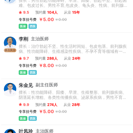
擅长：男性勃起功能障碍、早泄、阳痿、勃起不坚、勃起困
难、包皮过长、男性不育,包皮炎、龟头炎、性病、前列腺
炎，睾丸疼痛、男性生殖系统感染等。
9.5
预约量
104人
从业
15年
￥5.00
专享挂号费
￥0.00
医保
西医
李刚
主治医师
擅长：治疗勃起不坚、性生活时间短、包皮包茎、前列腺疾
多点执业
病、性功能障碍、生殖感染性疾病、不孕不育等领域有一定
临床经验；尤其擅长泌尿系统各类肿瘤（肾肿瘤、输尿管肿
9.7
预约量
286人
从业
24年
瘤、前列腺肿瘤、阴茎及睾丸肿瘤）及复杂性泌尿系统结石
￥8.00
专享挂号费
￥0.00
的诊疗。
医保
西医
朱金见
副主任医师
擅长：性功能障碍、阳痿、早泄、生殖整形、前列腺疾病、
阴茎延长增粗、各类性传播疾病、泌尿系疾病，男性不育
等。
9.9
预约量
274人
从业
28年
￥5.00
专享挂号费
￥0.00
医保
西医
叶凤玲
主治医师