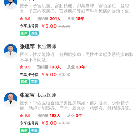
擅长：子宫肌瘤、宫腔粘连、卵巢囊肿、宫颈糜烂、盆腔
炎、子宫内膜疾病、宫颈疾病等妇产科常见病的诊治；更精
通无痛人流术、超导可视无痛人流术、纳米微管可视无痛人
9.5
预约量
201人
从业
18年
流术、上环，取环术、小阴唇美容整形术、会阴整型术、会
￥5.00
专享挂号费
￥0.00
阴提升术、阴道紧缩术、陈旧性会阴、阴道裂伤修补美容
术、处女膜修补术、输卵管再通术等。
医保
西医
张理军
执业医师
擅长：性功能障碍，前列腺疾病，男性生殖感染系统疾病和
不孕不育问题。
9.5
预约量
108人
从业
30年
￥5.00
专享挂号费
￥0.00
医保
西医
张家宝
执业医师
擅长：中西医结合治疗男性疾病如：前列腺炎、少弱精子
症、勃起功能障碍、早泄、睾丸炎、精囊炎、射精障碍等；
注重保护患者隐私，提倡身心同治，助力男性健康。
9.5
预约量
168人
从业
3年
￥5.00
专享挂号费
￥0.00
医保
中医