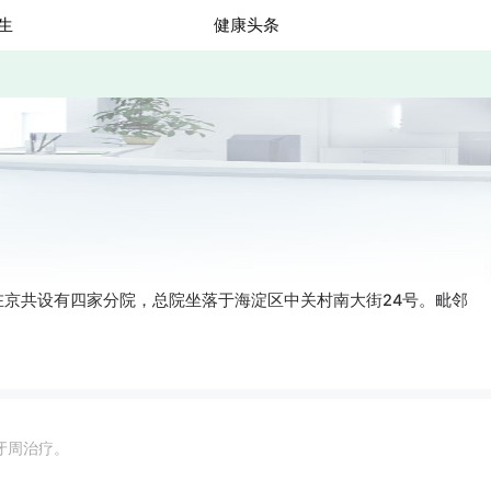
生
健康头条
京共设有四家分院，总院坐落于海淀区中关村南大街24号。毗邻
牙周治疗。