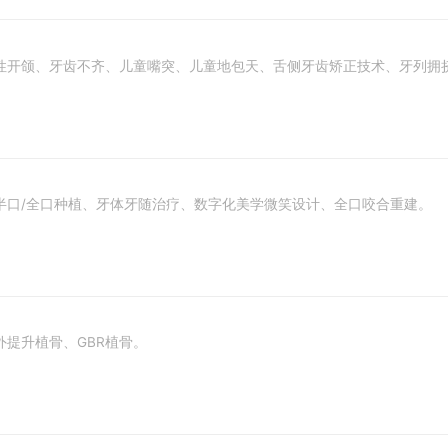
性开颌、牙齿不齐、儿童嘴突、儿童地包天、舌侧牙齿矫正技术、牙列拥
半口/全口种植、牙体牙随治疗、数字化美学微笑设计、全口咬合重建。
内外提升植骨、GBR植骨。