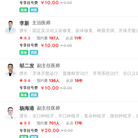
￥10.00
专享挂号费
￥0.00
医保
西医
李新
主治医师
擅长：固定及活动义齿修复、嵌体修复、树脂充填、牙体牙髓
9.3
预约量
197人
从业
11年
￥10.00
专享挂号费
￥0.00
医保
西医
邬二发
副主任医师
擅长：牙体牙髓诊疗、显微根管治疗、牙周系统治疗、全口义
9.4
预约量
136人
从业
18年
￥10.00
专享挂号费
￥0.00
医保
西医
杨海港
副主任医师
擅长：全口种植牙，半口种植牙，复杂种植牙，微创种植牙，
9.5
预约量
701人
从业
17年
￥20.00
专享挂号费
￥0.00
医保
西医