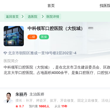
首页
找医
返回首页
选医院
医院详情
中科领军口腔医院（大悦城）
二级
医保
北京市朝阳区雅成一里19号楼2层202室-4
医院简介
中科领军口腔医院（大悦城），是在北京市卫生建设委员会、区政
北京大学口腔医院。占地面积4000余平。是集口腔医疗、口腔
朱丽丹
主治医师
擅长：补牙、烤瓷牙、拔牙、牙齿修复、固定义齿修复、活动
9.7
预约量
1660人
从业
11年