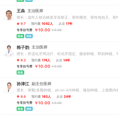
王犇
主治医师
擅长：成年人错合畸形牙齿矫正，骨性嘴突、骨性地包天、骨
9.7
预约量
1042人
从业
17年
￥10.00
专享挂号费
￥0.00
医保
西医
韩子韵
主治医师
擅长：舒适化牙周治疗、松动牙固定、微创种植、即刻种植、
9.2
预约量
174人
从业
14年
￥10.00
专享挂号费
￥0.00
医保
孙津江
副主任医师
擅长：单颗/多颗种植、all-on-4/6种植、微创种植、上颌窦
9.6
预约量
163人
从业
24年
￥10.00
专享挂号费
￥0.00
医保
西医