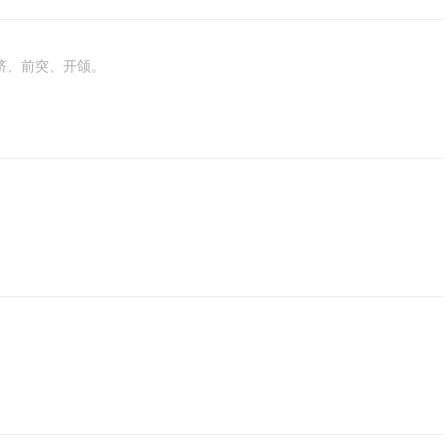
挤、前突、开颌。