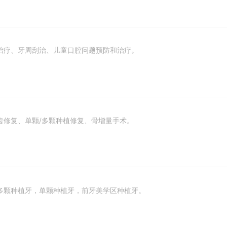
治疗、牙周刮治、儿童口腔问题预防和治疗。
齿修复、单颗/多颗种植修复、骨增量手术。
多颗种植牙，单颗种植牙，前牙美学区种植牙。