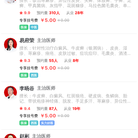
擅长：诊治荨麻疹、异位性皮炎、头癣、体股癣、手癣、足
癣、甲真菌病、灰指甲、花斑糠疹、马拉色菌毛囊炎、单纯
疱疹、疣类、疥疮、接触性皮炎、湿疹、变应性皮肤血管
9.9
预约量
310人
从业
28年
炎、单纯糠疹、玫瑰糠疹、扁平苔藓、红皮病、痤疮、酒渣
￥5.00
专享挂号费
￥0.00
鼻、脂溢性皮炎、斑秃、秃发、牛皮癣、白癜风、红斑狼
疮、硬皮病、鱼鳞病、胎记、带状疱疹神经痛、脱发、手足
医保
中医
多汗、多汗症及臭汗症、腋臭、毛周角化等皮肤性疾病。
易府荣
主治医师
擅长：针对性治疗白癜风、牛皮癣（银屑病）、皮炎、湿
疹、荨麻疹、痤疮、皮肤过敏、痘坑痘印、毛囊炎、酒渣
鼻、色素痣、各种色斑色素沉淀、神经性皮炎、疤痕、扁平
9.3
预约量
55人
从业
8年
疣、跖疣、灰指甲甲沟炎、体股癣、手足癣、甲癣、疱疹及
￥5.00
专享挂号费
￥0.00
神经痛、毛周角化等各类皮肤性疾病，有丰富的临床经验和
扎实的医学知识，尤为擅长中西医结合诊疗各类皮肤性疾
医保
西医
病，从而达到标本兼治。
李旸谷
主治医师
擅长：牛皮癣、白癜风、红斑狼疮、硬皮病、鱼鳞病、胎
记、带状疱疹神经痛、脱发、手足多汗、荨麻疹、异位性皮
炎、头癣、体股癣、手足癣、甲真菌病、灰指甲、花斑糠
9.4
预约量
87人
从业
19年
疹、马拉色菌毛囊炎、单纯疱疹、疣类、疥疮、接触性皮
￥5.00
专享挂号费
￥0.00
炎、湿疹、变应性皮肤血管炎、单纯糠疹、玫瑰糠疹、扁平
苔藓、红皮病、痤疮、酒渣鼻、脂溢性皮炎、斑秃、秃发、
医保
西医
实力好医
多汗症及臭汗症、腋臭、毛周角化等皮肤性疾病。
赵彬
主治医师