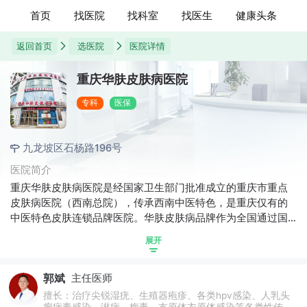
首页
找医院
找科室
找医生
健康头条
返回首页
选医院
医院详情
重庆华肤皮肤病医院
专科
医保
九龙坡区石杨路196号
医院简介
重庆华肤皮肤病医院是经国家卫生部门批准成立的重庆市重点
皮肤病医院（西南总院），传承西南中医特色，是重庆仅有的
中医特色皮肤连锁品牌医院。华肤皮肤病品牌作为全国通过国
家商标局注册成功的皮肤病医院，目前已在上海、南京、合
展开
肥、深圳、湖南等（除西藏偏远地区以外）设立华肤分院，承
担着全国皮肤病临床、科研、教学、预防、康复等重要与医疗
郭斌
主任医师
任务。重庆华肤皮肤病医院自成立以来，无论是在医疗技术水
平、科研力量，还是在年门诊量、年康复人数等方面均居西南
擅长：治疗尖锐湿疣、生殖器疱疹、各类hpv感染、人乳头