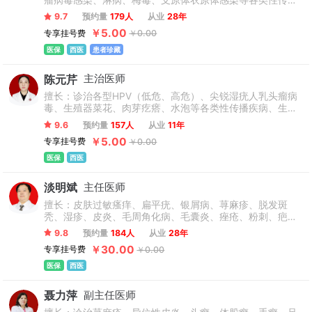
瘤病毒感染、淋病、梅毒、支原体衣原体感染等各类性传播
地区前列。
疾病。
9.7
预约量
179人
从业
28年
￥5.00
专享挂号费
￥0.00
医保
西医
患者珍藏
陈元芹
主治医师
擅长：诊治各型HPV（低危、高危）、尖锐湿疣人乳头瘤病
毒、生殖器菜花、肉芽疙瘩、水泡等各类性传播疾病、生殖
器疱疹、早期梅毒、淋病、非淋等生殖感染疾病和皮肤性
9.6
预约量
157人
从业
11年
病，尤其擅长高危HPV（如：16、18、52、58 等亚型）、
￥5.00
专享挂号费
￥0.00
HSV（生殖器疱疹）的系统性防治。在皮肤性病的全周期管
理、治疗方面有经验。
医保
西医
淡明斌
主任医师
擅长：皮肤过敏瘙痒、扁平疣、银屑病、荨麻疹、脱发斑
秃、湿疹、皮炎、毛周角化病、毛囊炎、痤疮、粉刺、疤
痕、增生性瘢痕，中西西结合治疗银屑病，白癜风，鱼鳞
9.8
预约量
184人
从业
28年
病，皮炎，湿疹，荨麻疹，斑秃，过敏，灰指甲，扁平疣等
￥30.00
专享挂号费
￥0.00
各类复发性皮肤性疾病。
医保
西医
聂力萍
副主任医师