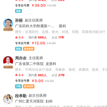
￥39.00
专享挂号费
￥0.00
西医
孙丽
副主任医师
广东药科大学附属第一医院
眼科
多点执业
擅长：近视防控、远视、散光、斜视、弱视、双眼视功能治疗
9.8
预约量
669人
从业
17年
￥12.00
专享挂号费
￥0.00
西医
患者推荐
周亦农
主任医师
广东省第二中医院
皮肤科
多点执业
擅长：中西结合诊疗湿疹、荨麻疹、痤疮、真菌病、脱发、手
9.9
预约量
862人
从业
27年
￥5.00
专享挂号费
￥0.00
中医
患者推荐
段孝勤
副主任医师
广州仁爱天河医院
妇科