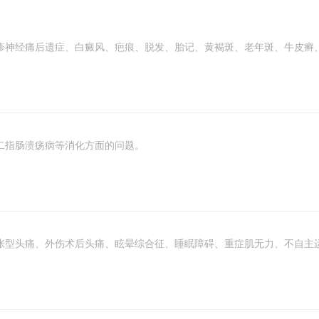
疹神经痛后遗症、白癜风、疤痕、脱发、胎记、黄褐斑、老年斑、牛皮癣
二指肠溃疡病等消化方面的问题。
张型头痛、外伤术后头痛、眩晕综合征、睡眠障碍、重症肌无力、不自主