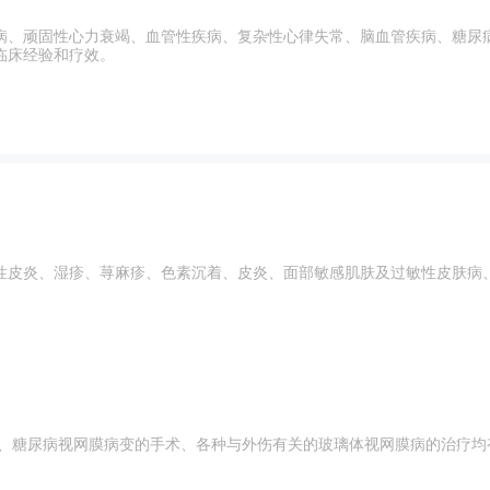
病、顽固性心力衰竭、血管性疾病、复杂性心律失常、脑血管疾病、糖尿
临床经验和疗效。
性皮炎、湿疹、荨麻疹、色素沉着、皮炎、面部敏感肌肤及过敏性皮肤病
 、糖尿病视网膜病变的手术、各种与外伤有关的玻璃体视网膜病的治疗