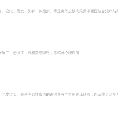
疹、痤疮、脱发、头癣、体股癣、手足癣等皮肤病采用中西医结合治疗与
强迫症，恐惧症，双相情感障碍，等精神心理疾病。
、包皮过长、包茎等男性疾病的诊治具有丰富的临床经验，以及擅长阴茎