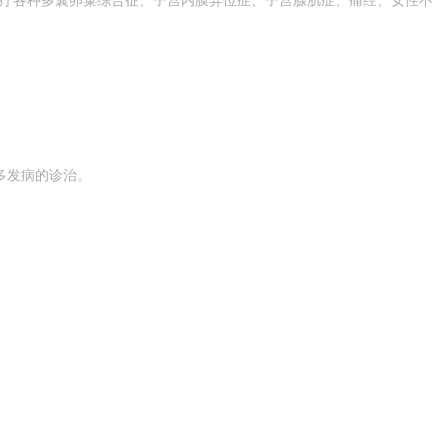
诊疗各种多囊卵巢综合征、子宫内膜异位症、子宫腺肌症、痛经、女性不
多发病的诊治。