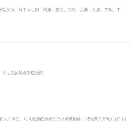
病等疾病。对中医心悸、胸痛、胸痹、眩晕、头痛、头胀、失眠、中
、常见病及疑难杂症治疗。
均有深入研究。对眼底病的激光治疗及与玻璃体、视网膜疾病有关的白内