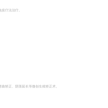
免疫疗法治疗。
弯曲矫正、阴茎延长等微创生殖矫正术。