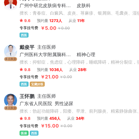
广州中研北皮肤病专科门诊
皮肤科
擅长：青春痘、白癜风、皮炎、荨麻疹、银屑病、毛囊炎、湿
9.6
预约量
1273人
从业
11年
￥5.00
专享挂号费
￥0.00
西医
戴俊平
主任医师
广州医科大学附属脑科医院
精神心理
多点执业
擅长：抑郁症，焦虑症，心理障碍，睡眠障碍，精神分裂症，
9.8
预约量
1036人
从业
28年
￥21.00
专享挂号费
￥0.00
西医
宝藏好医
王怀鹏
主任医师
广东省人民医院
男性泌尿
多点执业
擅长：勃起功能障碍，阳痿、早泄、前列腺炎、精索静脉曲张
9.8
预约量
456人
从业
34年
￥15.00
专享挂号费
￥0.00
医保
西医