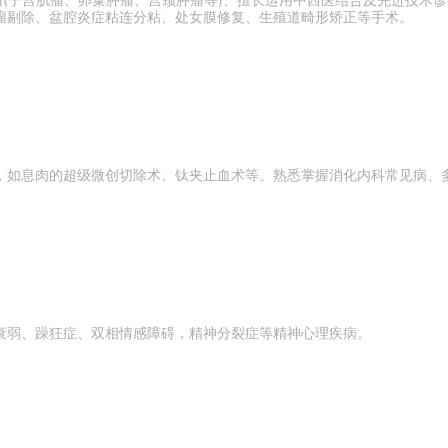
瘤(子宫肌瘤、卵巢肿瘤、宫颈肿瘤等)、擅长运用中西医结合及先进技术
瘤剔除、盆腔炎症粘连分粘、处女膜修复、生殖道畸形矫正等手术。
，如息肉的超级微创切除术、钛夹止血术等。熟悉掌握消化内科常见病、
衰弱、躁狂症、双相情感障碍，精神分裂症等精神心理疾病。