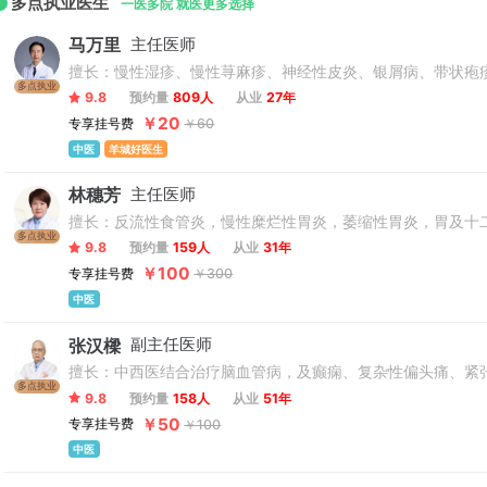
多点执业医生
一医多院 就医更多选择
马万里
主任医师
擅长：慢性湿疹、慢性荨麻疹、神经性皮炎、银屑病、带状疱
多点执业
9.8
预约量
809人
从业
27年
￥20
专享挂号费
￥60
中医
羊城好医生
林穗芳
主任医师
擅长：反流性食管炎，慢性糜烂性胃炎，萎缩性胃炎，胃及十
多点执业
9.8
预约量
159人
从业
31年
￥100
专享挂号费
￥300
中医
张汉樑
副主任医师
擅长：中西医结合治疗脑血管病，及癫痫、复杂性偏头痛、紧
多点执业
9.8
预约量
158人
从业
51年
￥50
专享挂号费
￥100
中医