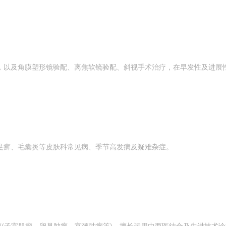
，以及角膜塑形镜验配、离焦软镜验配、斜视手术治疗，在早发性及进展
足癣、毛囊炎等皮肤科常见病、季节高发病及疑难杂症。