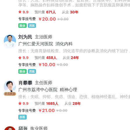
擅长：人流、妇科炎症(阴道炎、盆腔炎、宫颈炎等)、妇科肿
孕等。娴熟操作妇科微创手术，如腹腔镜下子宫肌瘤及卵巢肿
9.9
预约量
671人
从业
30年
￥20.00
专享挂号费
￥0.00
医保
西医
刘为民
主治医师
广州仁爱天河医院
消化内科
擅长：无痛胃肠镜检查、消化道早癌的诊断及消化内镜下治疗
9.9
预约量
458人
从业
24年
￥10.00
专享挂号费
￥0.00
医保
西医
肖攀攀
主任医师
广州市荔湾中心医院
精神心理
多点执业
擅长：失眠、抑郁、焦虑、强迫、恐惧、植物神经紊乱、神经
9.9
预约量
1685人
从业
28年
￥21.00
专享挂号费
￥0.00
西医
邱兴
执业医师