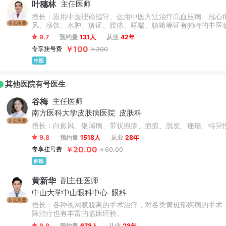
叶穗林
主任医师
擅长：应用中医理论指导、运用中医方法治疗高血压病、冠心
多点执业
风、痰饮、水肿、痹证、腰痛、哮喘、咳嗽等证有独特的中医
9.7
预约量
131人
从业
42年
￥100
专享挂号费
￥300
中医
其他医院有号医生
谷梅
主任医师
南方医科大学皮肤病医院
皮肤科
多点执业
擅长：白癜风、银屑病、带状疱疹、疤痕、脱发、痤疮、特异
9.8
预约量
1518人
从业
28年
￥20.00
专享挂号费
￥60.00
西医
黄新华
副主任医师
中山大学中山眼科中心
眼科
多点执业
擅长：各种视网膜脱离的手术治疗，对各类黄斑部疾病的手术
障治疗也有丰富的临床经验。
9.9
预约量
678人
从业
28年