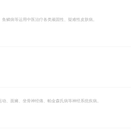
、鱼鳞病等运用中医治疗各类顽固性、疑难性皮肤病。
运动、面瘫、坐骨神经痛、帕金森氏病等神经系统疾病。