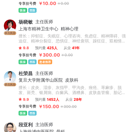
￥10.00
专享挂号费
￥0.00
矫正、自锁矫正、隐形矫正、牙齿美容、牙齿修复、烤瓷
牙、美白贴面等技术操作熟练，临床经验丰富。
医保
西医
杨晓敏
主任医师
上海市精神卫生中心
精神心理
多点执业
擅长：抑郁症、失眠症、心理咨询、焦虑症、精神障碍、强
迫症、精神分裂症、恐惧症、神经衰弱、躁狂症、双相情感
障碍、心理障碍、神经官能症、头晕头疼、植物神经紊乱、
9.8
预约量
425人
从业
41年
自闭症、儿童抽动症、人格障碍、酒精依赖症、成人/青少年
￥300.00
专享挂号费
￥0.00
心理咨询、青少年情绪与行为障碍。
医保
西医
患者推荐
杜荣昌
主任医师
复旦大学附属华山医院
皮肤科
多点执业
擅长：皮炎、湿疹、灰指甲、甲沟炎、痤疮、荨麻疹、脱
发、斑秃、银屑病、白癜风、酒糟鼻、皮肤血管瘤、胎记、
瘢痕疙瘩、结节性痒疹、激素脸、血管痣、太田痣、汗疱
9.9
预约量
1452人
从业
28年
疹、老年性白斑、职业病皮肤病、化妆品不良反应等常见皮
￥150.00
专享挂号费
￥300.00
肤病和疑难疾病，在皮肤病治疗领域有很深的造诣。
医保
西医
段亚利
主治医师
上海徐浦中医医院
骨科