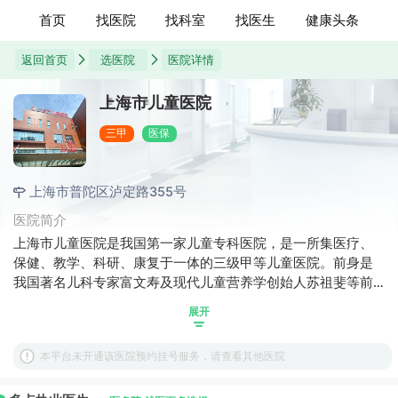
首页
找医院
找科室
找医生
健康头条
返回首页
选医院
医院详情
上海市儿童医院
三甲
医保
上海市普陀区泸定路355号
医院简介
上海市儿童医院是我国第一家儿童专科医院，是一所集医疗、
保健、教学、科研、康复于一体的三级甲等儿童医院。前身是
我国著名儿科专家富文寿及现代儿童营养学创始人苏祖斐等前
辈于1937年创办的上海难童医院，1953年更名为上海市儿童医
展开
院，2003年成为上海交通大学附属儿童医院，2022年更名为上
海交通大学医学院附属儿童医院。医院现有泸定路和北京西路
本平台未开通该医院预约挂号服务，请查看其他医院
两个院区，分别位于泸定路355号和北京西路1400弄24号，建
筑面积11.3万平方米，开放床位745张，为长三角地区儿童医疗