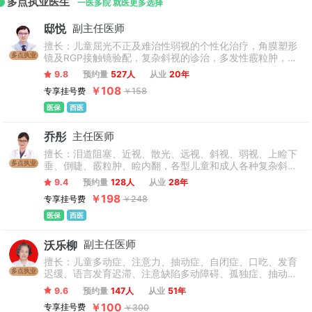
多点执业医生
联盟和上海市西部儿联体牵头单位。医院坚持以建设“精品医
一医多院 就医更多选择
院、人文医院、智慧医院”为发展目标，用精湛的技术和优良的
邸悦
副主任医师
服务为广大儿童提供高品质医疗服务。
擅长：儿童屈光不正及难治性弱视的个性化治疗，角膜塑形
多点执业
镜及RGP接触镜验配，复杂斜视的诊治，多发性霰粒肿，上
睑下垂，倒睫，儿童泪道阻塞，早产儿视网膜病变筛查。
9.8
预约量
527人
从业
20年
￥108
专享挂号费
￥158
医保
西医
乔彤
主任医师
擅长：泪道阻塞、近视、散光、远视、斜视、弱视、上睑下
多点执业
垂、倒睫、霰粒肿、睑内翻，各型儿童和成人各种复杂斜
视，上睑下垂的诊治，弱视、屈光不正（含高度近视的诊
9.4
预约量
128人
从业
28年
治）及各种儿童先天性和后天性眼病的诊治，ROP的筛查。
￥198
专享挂号费
￥248
医保
西医
沃乐柳
副主任医师
擅长：儿童多动症、注意力、抽动症、自闭症、口吃、发育
多点执业
迟缓、语言发育迟滞、注意缺陷多动障碍、孤独症、抽动障
碍、心理发育障碍、矮小症、儿童矮小疾病以及生长发育等
9.6
预约量
147人
从业
51年
疾病的诊治。
￥100
专享挂号费
￥300