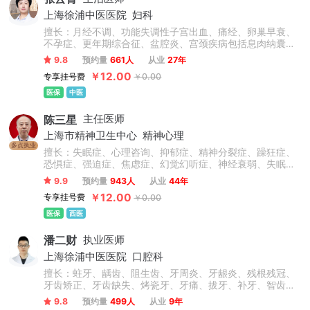
上海徐浦中医医院
妇科
擅长：月经不调、功能失调性子宫出血、痛经、卵巢早衰、
不孕症、更年期综合征、盆腔炎、宫颈疾病包括息肉纳囊病
毒感染等、卵巢囊肿、子宫肌瘤、乳腺增生、情志抑郁焦虑
9.8
预约量
661人
从业
27年
失眠调理、内分泌失调、肥胖症、外阴炎、外阴白斑、阴道
￥12.00
专享挂号费
￥0.00
炎、阴道菌群失调。
医保
中医
陈三星
主任医师
上海市精神卫生中心
精神心理
多点执业
擅长：失眠症、心理咨询、抑郁症、精神分裂症、躁狂症、
恐惧症、强迫症、焦虑症、幻觉幻听症、神经衰弱、失眠多
梦、脑损伤、精神障碍、青少年抑郁症、双相情感障碍、疑
9.9
预约量
943人
从业
44年
病症、植物神经紊乱、情绪障碍心理治疗、心理干预、创伤
￥12.00
专享挂号费
￥0.00
后应激障碍等精神心理疾病的诊断与精准个性化治疗。擅于
运用心理学原理疏导情绪问题、人际关系问题。
医保
西医
潘二财
执业医师
上海徐浦中医医院
口腔科
擅长：蛀牙、龋齿、阻生齿、牙周炎、牙龈炎、残根残冠、
牙齿矫正、牙齿缺失、烤瓷牙、牙痛、拔牙、补牙、智齿、
根管治疗等，此外对于前牙美容修复、牙齿缺失的冠(桥)修
9.8
预约量
499人
从业
9年
复、以及咬合重建的复杂义齿修复、全口义齿修复、直丝弓