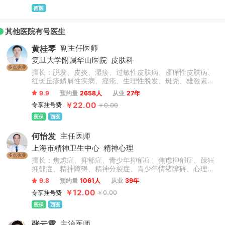
西医
其他医院有号医生
黄桂琴
副主任医师
复旦大学附属华山医院
皮肤科
多点执业
擅长：脱发、皮炎、湿疹、过敏性皮肤病、瘙痒性皮肤病、
红斑丘疹鳞屑性疾病、痤疮、生理性脱发、斑秃、雄激素性
脱发、荨麻疹、过敏性湿疹、银屑病、寻常痤疮、溢脂性皮
9.9
预约量
2658人
从业
27年
炎、鱼鳞病、皮肤囊肿、疣、真菌性皮肤病、物理性皮肤
￥22.00
专享挂号费
￥0.00
病、动物性皮肤病。
医保
西医
何怡发
主任医师
上海市精神卫生中心
精神心理
多点执业
擅长：焦虑症、抑郁症、青少年抑郁症、焦虑抑郁症、躁狂
抑郁症、精神障碍、精神分裂症、青少年情绪障碍、心理障
碍、情感障碍、精神病、失眠症、睡眠障碍、双相情感障
9.8
预约量
1061人
从业
39年
碍、躁狂症、忧郁症、恐惧症、幻听、妄想症、植物神经紊
￥12.00
专享挂号费
￥0.00
乱、神经衰弱、躯体化形式障碍、癔症、疑病症、心境障
碍、惊恐障碍、产后抑郁症、更年期抑郁症及老年心理障碍
医保
西医
及认知功能障碍等精神科常见病的心理诊断和心理康复治
疗，尤其擅长抑郁焦虑与精神分裂症的诊治。
张云霄
主治医师