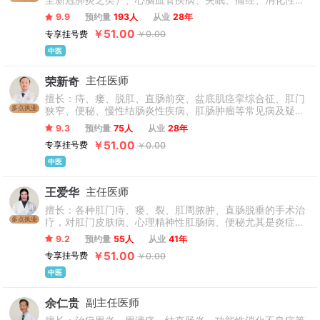
至新冠肺炎之类）、心脑血管疾病、失眠、痛经、消化性溃
疡、严重小儿消化不良等采用中西医结合以中医为主治疗内
9.9
预约量
193人
从业
28年
科相关疑难病，有丰富的临床经验。
￥51.00
专享挂号费
￥0.00
中医
荣新奇
主任医师
擅长：痔、瘘、脱肛、直肠前突、盆底肌痉挛综合征、肛门
多点执业
狭窄、便秘、慢性结肠炎性疾病、肛肠肿瘤等常见病及疑难
杂症运用传统中医方法和现代西医方法诊治。
9.3
预约量
75人
从业
28年
￥51.00
专享挂号费
￥0.00
中医
王爱华
主任医师
擅长：各种肛门痔、瘘、裂、肛周脓肿、直肠脱垂的手术治
多点执业
疗，对肛门皮肤病、心理精神性肛肠病、便秘尤其是炎症性
肠病、高位复杂性肛瘘、中晚期大肠癌提高生活质量、延长
9.2
预约量
55人
从业
41年
生命等疑难杂症治疗具有独特疗效。
￥51.00
专享挂号费
￥0.00
中医
余仁贵
副主任医师