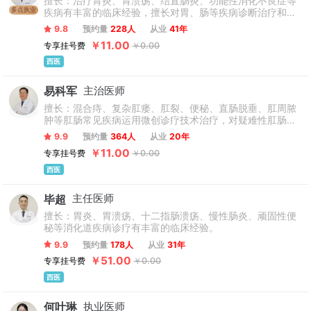
擅长：治疗胃炎、胃溃疡、结直肠炎、功能性消化不良症等
多点执业
疾病有丰富的临床经验，擅长对胃、肠等疾病诊断治疗和消
化系统内窥镜检查治疗。
9.8
预约量
228人
从业
41年
￥11.00
专享挂号费
￥0.00
西医
易科军
主治医师
擅长：混合痔、复杂肛瘘、肛裂、便秘、直肠脱垂、肛周脓
肿等肛肠常见疾病运用微创诊疗技术治疗，对疑难性肛肠疾
病的诊治有经验。
9.9
预约量
364人
从业
20年
￥11.00
专享挂号费
￥0.00
西医
毕超
主任医师
擅长：胃炎、胃溃疡、十二指肠溃疡、慢性肠炎、顽固性便
秘等消化道疾病诊疗有丰富的临床经验。
9.9
预约量
178人
从业
31年
￥51.00
专享挂号费
￥0.00
西医
何叶琳
执业医师