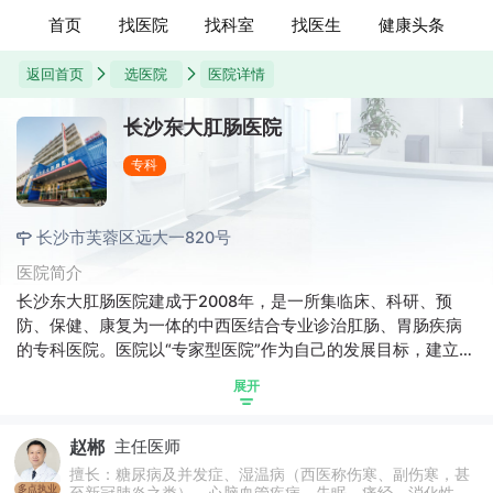
首页
找医院
找科室
找医生
健康头条
返回首页
选医院
医院详情
长沙东大肛肠医院
专科
长沙市芙蓉区远大一820号
医院简介
长沙东大肛肠医院建成于2008年，是一所集临床、科研、预
防、保健、康复为一体的中西医结合专业诊治肛肠、胃肠疾病
的专科医院。医院以“专家型医院”作为自己的发展目标，建立了
学科带头人机制，拥有多名主任医师、副主任医师，设置有女
展开
性专科门诊、夜门诊，365天无假日医院。医院位于长沙市芙蓉
区远大一路820号，交通便利。医院设有门诊、住院部，门诊设
赵郴
主任医师
有内科、外科、中医科、肛肠科、麻醉、医学影像、检验等科
室。
擅长：糖尿病及并发症、湿温病（西医称伤寒、副伤寒，甚
多点执业