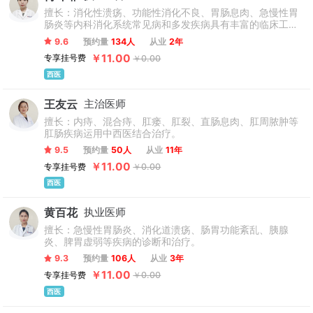
擅长：消化性溃疡、功能性消化不良、胃肠息肉、急慢性胃
肠炎等内科消化系统常见病和多发疾病具有丰富的临床工作
经验和扎实的理论基础。
9.6
预约量
134人
从业
2年
￥11.00
专享挂号费
￥0.00
西医
王友云
主治医师
擅长：内痔、混合痔、肛瘘、肛裂、直肠息肉、肛周脓肿等
肛肠疾病运用中西医结合治疗。
9.5
预约量
50人
从业
11年
￥11.00
专享挂号费
￥0.00
西医
黄百花
执业医师
擅长：急慢性胃肠炎、消化道溃疡、肠胃功能紊乱、胰腺
炎、脾胃虚弱等疾病的诊断和治疗。
9.3
预约量
106人
从业
3年
￥11.00
专享挂号费
￥0.00
西医