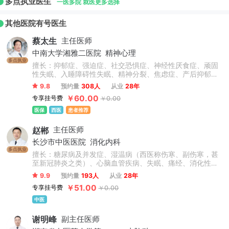
多点执业医生
一医多院 就医更多选择
其他医院有号医生
蔡太生
主任医师
中南大学湘雅二医院
精神心理
多点执业
擅长：抑郁症、强迫症、社交恐惧症、神经性厌食症、顽固
性失眠、入睡障碍性失眠、精神分裂、焦虑症、产后抑郁、
梦魇、性心理障碍、考试焦虑、器质性焦虑障碍、非器质性
9.8
预约量
308人
从业
28年
失眠症、急性应激反应、缄默症、焦虑障碍等精神心理疾病
￥60.00
专享挂号费
￥0.00
的诊疗。
医保
西医
患者推荐
赵郴
主任医师
长沙市中医医院
消化内科
多点执业
擅长：糖尿病及并发症、湿温病（西医称伤寒、副伤寒，甚
至新冠肺炎之类）、心脑血管疾病、失眠、痛经、消化性溃
疡、严重小儿消化不良等采用中西医结合以中医为主治疗内
9.9
预约量
193人
从业
28年
科相关疑难病，有丰富的临床经验。
￥51.00
专享挂号费
￥0.00
中医
谢明峰
副主任医师