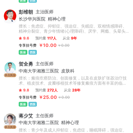
医保
西医
彭维朝
主治医师
长沙华兴医院
精神心理
擅长：焦虑症、抑郁症、强迫症、失眠症、双相情感障碍、
精神分裂症、青少年情绪(心理障碍)、厌学、网瘾、头晕头
痛、躯体化障碍、神经官能症、植物神经紊乱、神经衰弱等
9.6
预约量
117人
从业
9年
神经、精神心理疾病的诊治，并且在成瘾医学治疗方面有较
￥10.00
专享挂号费
￥0.00
强的临床技艺，尤为擅长成瘾戒断治疗、酒精依赖、网络依
赖等问题，擅长根据每个患者不同的体征、症状、诱因等复
医保
西医
杂情况制定针对化的诊疗方案，系统化运用先进物理疗法、
中西医结合疗法及心理技术制定个性化诊疗方案。
贺全勇
主任医师
中南大学湘雅三医院
皮肤科
多点执业
擅长：瘢痕疙瘩防治、创面修复，以及在皮肤扩张器治疗技
术、植皮技术、皮瓣移植技术等修复瘢痕方面有丰富的临床
经验。
9.8
预约量
272人
从业
28年
￥25.00
专享挂号费
￥0.00
医保
西医
蒋少艾
主任医师
中南大学湘雅二医院
精神心理
多点执业
擅长：青少年及成人抑郁症，焦虑症，睡眠障碍，强迫症、