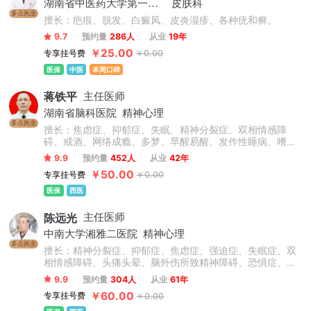
湖南省中医药大学第一附属医院
皮肤科
多点执业
擅长：疤痕、脱发、白癜风、皮炎湿疹、各种疣和癣。
9.7
预约量
286人
从业
19年
￥25.00
专享挂号费
￥0.00
医保
中医
本周口碑
蒋铁平
主任医师
湖南省脑科医院
精神心理
多点执业
擅长：焦虑症、抑郁症、失眠、精神分裂症、双相情感障
碍、戒酒、网络成瘾、多梦、早醒易醒、发作性睡病、嗜
睡、情绪异常、耳鸣脑鸣、胸气短、植物神经系乱、神经衰
9.9
预约量
452人
从业
42年
弱、神经官能症等心身及精神心理疾病的诊断及治疗；擅长
￥50.00
专享挂号费
￥0.00
于厌学、叛逆、学习困难、注意缺陷多动障碍、情感障碍及
情绪行为障碍的临床诊治。治疗中十分注重结合患者个体差
医保
西医
异制定治疗方案，实现从诊断到治疗的精准定位。
陈远光
主任医师
中南大学湘雅二医院
精神心理
多点执业
擅长：精神分裂症、抑郁症、焦虑症、强迫症、失眠症、双
相情感障碍、头痛头晕、脑外伤所致精神障碍、恐惧症、心
理障碍、睡眠障碍、神经症、癔症、儿童多动症、自闭症等
9.9
预约量
304人
从业
61年
精神科各种疾病及疑难杂症的诊疗。
￥60.00
专享挂号费
￥0.00