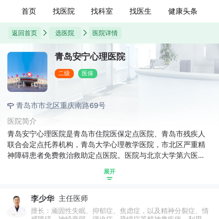
首页
找医院
找科室
找医生
健康头条
返回首页
选医院
医院详情
青岛安宁心理医院
二级
医保
青岛市市北区重庆南路69号
医院简介
青岛安宁心理医院是青岛市住院医保定点医院、青岛市残疾人
联合会定点托养机构，青岛大学心理教学医院，市北区严重精
神障碍患者免费救治救助定点医院。医院与北京大学第六医
院、北京回龙观医院、上海市精神卫生中心等名院名医合作交
展开
流，内设精神科、心理科、中医科等科室，提供24小时应急出
诊服务，提供门诊、住院治疗、托养等综合服务，对失眠、抑
李少华
主任医师
郁、焦虑、精神分裂、青少年心理疾病、儿童多动症等经验丰
富。
擅长：顽固性失眠、抑郁症、焦虑症，以及精神分裂症、情