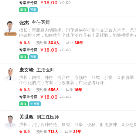
￥18.00
专享挂号费
￥0.00
医保
西医
张杰
主任医师
擅长：胃肠息肉切除术、消化道狭窄扩张与支架置入术等。尤
多点执业
内镜检查术，如疾病的个体化治疗具有丰富经验，能够根据患
9.8
预约量
304人
从业
38年
￥18.00
专享挂号费
￥0.00
医保
西医
庞文峰
主治医师
擅长：内痔、外痔、混合痔、嵌顿痔、肛裂、肛瘘、直肠脱垂
个性化的治疗方案，疗效显著，广受患者好评。
9.8
预约量
656人
从业
16年
￥18.00
专享挂号费
￥0.00
医保
中西医
关世敏
副主任医师
擅长：治疗各种痔疮、肛裂、肛瘘、便秘、肛周脓肿、直肠息
9.9
预约量
713人
从业
31年