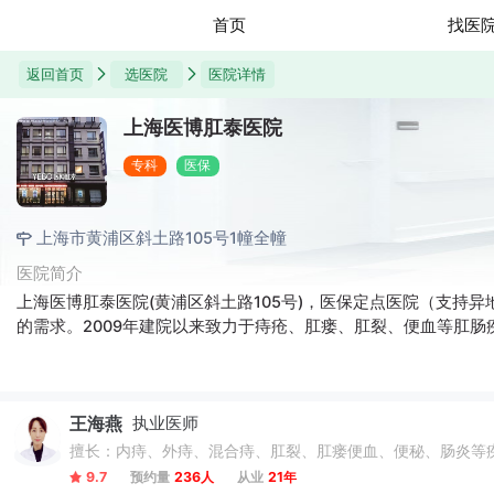
首页
找医
返回首页
选医院
医院详情
上海医博肛泰医院
专科
医保
上海市黄浦区斜土路105号1幢全幢
医院简介
上海医博肛泰医院(黄浦区斜土路105号)，医保定点医院（支持异
的需求。2009年建院以来致力于痔疮、肛瘘、肛裂、便血等肛肠
王海燕
执业医师
擅长：内痔、外痔、混合痔、肛裂、肛瘘便血、便秘、肠炎等
9.7
预约量
236人
从业
21年