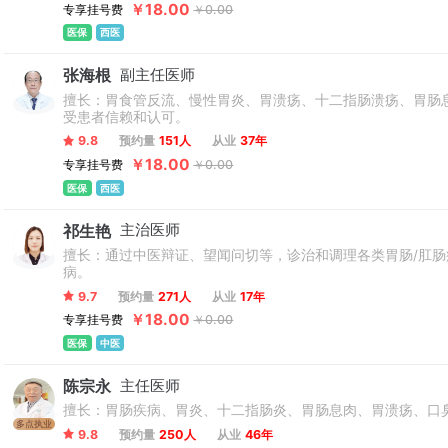
￥18.00
专享挂号费
￥0.00
医保
西医
张海根
副主任医师
擅长：胃食管反流、慢性胃炎、胃溃疡、十二指肠溃疡、胃肠
受患者信赖和认可。
9.8
预约量
151人
从业
37年
￥18.00
专享挂号费
￥0.00
医保
西医
祁生艳
主治医师
擅长：通过中医辩证、望闻问切等，诊治和调理各类胃肠/肛
病。
9.7
预约量
271人
从业
17年
￥18.00
专享挂号费
￥0.00
医保
中医
陈宗永
主任医师
擅长：胃肠疾病、胃炎、十二指肠炎、胃肠息肉、胃溃疡、口
多点执业
9.8
预约量
250人
从业
46年