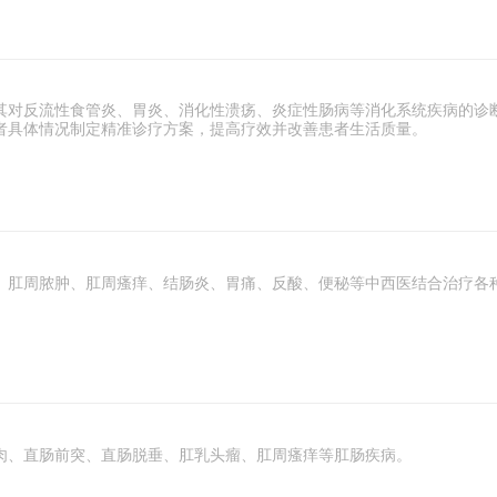
其对反流性食管炎、胃炎、消化性溃疡、炎症性肠病等消化系统疾病的诊
者具体情况制定精准诊疗方案，提高疗效并改善患者生活质量。
、肛周脓肿、肛周瘙痒、结肠炎、胃痛、反酸、便秘等中西医结合治疗各
肉、直肠前突、直肠脱垂、肛乳头瘤、肛周瘙痒等肛肠疾病。