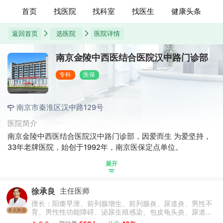
首页
找医院
找科室
找医生
健康头条
返回首页
选医院
医院详情
南京金陵中西医结合医院汉中路门诊部
专科
医保
南京市秦淮区汉中路129号
医院简介
南京金陵中西医结合医院汉中路门诊部，因爱而生 为爱坚持，
33年老牌医院，始创于1992年，南京医保定点单位。
展开
徐承良
主任医师
擅长：阳痿早泄、前列腺增生、前列腺炎、尿道炎、男性不
多点执业
育、男性性功能障碍、泌尿生殖感染、包皮龟头炎、尿道下
裂、隐睾、阴茎弯曲等。