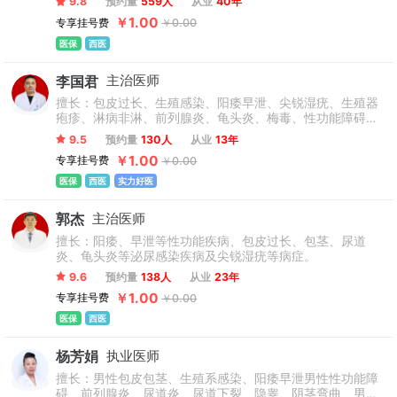
9.8
预约量
559人
从业
40年
￥1.00
专享挂号费
￥0.00
医保
西医
李国君
主治医师
擅长：包皮过长、生殖感染、阳痿早泄、尖锐湿疣、生殖器
疱疹、淋病非淋、前列腺炎、龟头炎、梅毒、性功能障碍、
男性不育等男性疑难疾病。
9.5
预约量
130人
从业
13年
￥1.00
专享挂号费
￥0.00
医保
西医
实力好医
郭杰
主治医师
擅长：阳痿、早泄等性功能疾病、包皮过长、包茎、尿道
炎、龟头炎等泌尿感染疾病及尖锐湿疣等病症。
9.6
预约量
138人
从业
23年
￥1.00
专享挂号费
￥0.00
医保
西医
杨芳娟
执业医师
擅长：男性包皮包茎、生殖系感染、阳痿早泄男性性功能障
碍、前列腺炎、尿道炎、尿道下裂、隐睾、阴茎弯曲、男性