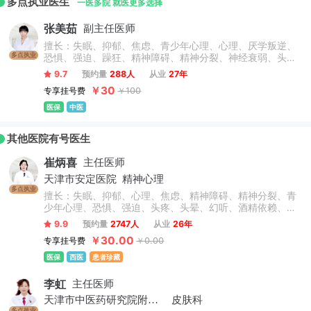
多点执业医生
一医多院 就医更多选择
张美茹
副主任医师
擅长：失眠、抑郁、焦虑、青少年心理、心理、厌学叛逆、
多点执业
恐惧、强迫、躁狂、精神障碍、精神分裂、神经衰弱、头
疼、头晕、幻听、酒精依赖、妄想、癔症、更年期、神经官
9.7
预约量
288人
从业
27年
能症、植物神经紊乱、拖延症、厌食症、耳鸣、双相情感障
￥30
专享挂号费
￥100
碍、疑病症、胸闷、心慌、睡眠障碍、神经官能症、躯体形
式障碍、气短、多梦、洁癖。
医保
中医
其他医院有号医生
崔炳喜
主任医师
天津市安定医院
精神心理
多点执业
擅长：失眠、抑郁、心理、焦虑、精神障碍、精神分裂、青
少年心理、恐惧、强迫、头疼、头晕、幻听、酒精依赖、妄
想、癔症、更年期、神经官能症、植物神经紊乱、拖延症、
9.9
预约量
2747人
从业
26年
厌食症、耳鸣、双相情感障碍、癔症、疑病症、胸闷、心
￥30.00
专享挂号费
￥0.00
慌、睡眠障碍、神经官能症、躯体形式障碍、气短、多梦、
洁癖。
医保
西医
患者珍藏
李虹
主任医师
天津市中医药研究院附属医院
皮肤科
多点执业