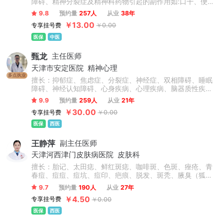
障碍、精神分裂症及精神科药物引起的副作用如:口干、便
秘、闭经、胃肠道反应等方面的治疗积累了丰富的经验。
9.8
预约量
257人
从业
38年
￥13.00
专享挂号费
￥0.00
医保
中医
甄龙
主任医师
天津市安定医院
精神心理
多点执业
擅长：抑郁症、焦虑症、分裂症、神经症、双相障碍、睡眠
障碍、神经认知障碍、心身疾病、心理疾病、脑器质性疾
病、神经系统遗传性疾病等常见疾病的诊治及心理咨询，对
9.9
预约量
259人
从业
21年
复杂、疑难的精神、神经、心理疾病有扎实的理论基础和丰
￥30.00
专享挂号费
￥0.00
富的临床经验。
医保
西医
王静萍
副主任医师
天津河西津门皮肤病医院
皮肤科
擅长：胎记、太田痣、鲜红斑痣、咖啡斑、色斑、痤疮、青
春痘、痘痘、痘坑、痘印、疤痕、脱发、斑秃、腋臭（狐
臭）、皮炎、湿疹、过敏、瘙痒、黄褐斑、雀斑、酒糟鼻、
9.7
预约量
190人
从业
27年
红血丝。并熟练掌握常见皮肤病的治疗牛皮癣（银屑病）、
￥4.50
专享挂号费
￥0.00
白癜风、灰指甲、甲沟炎、毛囊炎、扁平疣、寻常疣、祛
痣、带状疱疹、疥疮、糠疹、皮肤癣、皮肤性病（生殖器疱
医保
西医
疹、尖锐湿疣等）、过敏性紫癜、毛周角化、鸡眼等。