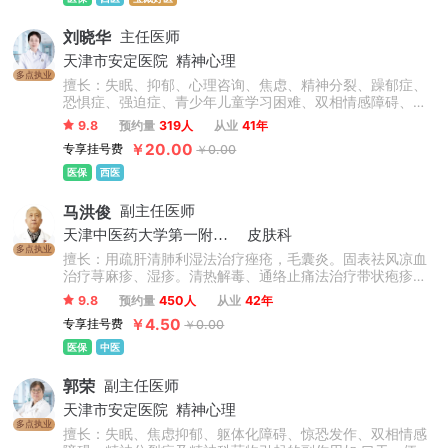
刘晓华
主任医师
天津市安定医院
精神心理
多点执业
擅长：失眠、抑郁、心理咨询、焦虑、精神分裂、躁郁症、
恐惧症、强迫症、青少年儿童学习困难、双相情感障碍、严
重精神障碍、心理障碍、酒精依赖；青少年儿童群体厌学、
9.8
预约量
319人
从业
41年
叛逆、注意力缺陷、网络成瘾、负面情绪、社交恐惧、青春
￥20.00
专享挂号费
￥0.00
期综合征等。
医保
西医
马洪俊
副主任医师
天津中医药大学第一附属医院
皮肤科
多点执业
擅长：用疏肝清肺利湿法治疗痤疮，毛囊炎。固表祛风凉血
治疗荨麻疹、湿疹。清热解毒、通络止痛法治疗带状疱疹。
清热凉血、活血化瘀治疗过敏性紫癜都有较好的疗效。对于
9.8
预约量
450人
从业
42年
银屑病、酒糟鼻、结节性痒疹等难治性皮肤病，通过中医中
￥4.50
专享挂号费
￥0.00
药治疗都有较好的疗效。
医保
中医
郭荣
副主任医师
天津市安定医院
精神心理
多点执业
擅长：失眠、焦虑抑郁、躯体化障碍、惊恐发作、双相情感