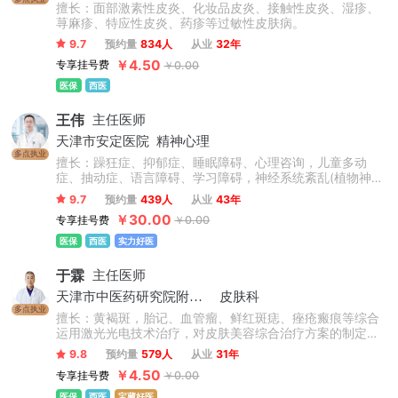
擅长：面部激素性皮炎、化妆品皮炎、接触性皮炎、湿疹、
荨麻疹、特应性皮炎、药疹等过敏性皮肤病。
9.7
预约量
834人
从业
32年
￥4.50
专享挂号费
￥0.00
医保
西医
王伟
主任医师
天津市安定医院
精神心理
多点执业
擅长：躁狂症、抑郁症、睡眠障碍、心理咨询，儿童多动
症、抽动症、语言障碍、学习障碍，神经系统紊乱(植物神经
紊乱、脑鸣耳鸣、手麻手抖、头晕头痛)等躯体疾病所致精神
9.7
预约量
439人
从业
43年
障碍的综合诊断，熟谙改良电痉挛、经颅磁刺激等先进精神
￥30.00
专享挂号费
￥0.00
心理病症的诊疗技术。
医保
西医
实力好医
于霖
主任医师
天津市中医药研究院附属医院
皮肤科
多点执业
擅长：黄褐斑，胎记、血管瘤、鲜红斑痣、痤疮瘢痕等综合
运用激光光电技术治疗，对皮肤美容综合治疗方案的制定，
拥有丰富的临床经验，在研发功效性医用护肤品方面颇有造
9.8
预约量
579人
从业
31年
诣。
￥4.50
专享挂号费
￥0.00
医保
西医
宝藏好医