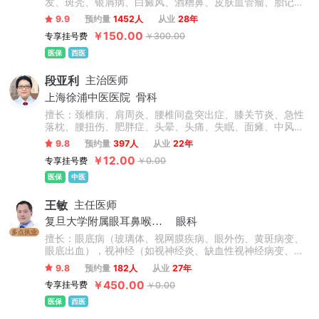
发、斑秃、银屑病、白癜风、酒糟鼻、皮肤血管瘤、胎记、
瘢痕疙瘩、结节性痒疹、激素脸、血管痣、太田痣、汗疱
9.9
预约量
1452人
从业
28年
疹、老年性白斑、职业病皮肤病、化妆品不良反应等常见皮
￥150.00
专享挂号费
￥300.00
肤病和疑难疾病，在皮肤病治疗领域有很深的造诣。
医保
西医
段亚利
主治医师
上海徐浦中医医院
骨科
擅长：颈椎病、肩周炎、腰椎间盘突出症、膝关节炎、急性
落枕、腰扭伤、肥胖症、头晕、头痛、失眠、面瘫、中风偏
瘫后遗症、脊柱侧弯、高低肩、长短腿、骨盆倾斜、上下交
9.8
预约量
397人
从业
22年
叉综合症、强直性脊柱炎、颈肩腰腿疼痛类疾病及脊柱健康
￥12.00
专享挂号费
￥0.00
管理等相关疾病。
医保
中医
王敏
主任医师
复旦大学附属眼耳鼻喉科医院
眼科
多点执业
擅长：眼底病（玻璃体、视网膜疾病、眼外伤、黄斑病变、
眼底出血），视神经（如视神经炎、缺血性视神经病变、视
神经脊髓炎、Leber遗传性视神经病变、瞳孔异常）。
9.8
预约量
182人
从业
27年
￥450.00
专享挂号费
￥0.00
医保
西医