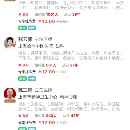
擅长：焦虑症、抑郁症、青少年抑郁症、焦虑抑郁症、躁狂
抑郁症、精神障碍、精神分裂症、青少年情绪障碍、心理障
碍、情感障碍、精神病、失眠症、睡眠障碍、双相情感障
9.8
预约量
1061人
从业
39年
碍、躁狂症、忧郁症、恐惧症、幻听、妄想症、植物神经紊
￥12.00
专享挂号费
￥0.00
乱、神经衰弱、躯体化形式障碍、癔症、疑病症、心境障
碍、惊恐障碍、产后抑郁症、更年期抑郁症及老年心理障碍
医保
西医
及认知功能障碍等精神科常见病的心理诊断和心理康复治
疗，尤其擅长抑郁焦虑与精神分裂症的诊治。
张云霄
主治医师
上海徐浦中医医院
妇科
擅长：月经不调、功能失调性子宫出血、痛经、卵巢早衰、
不孕症、更年期综合征、盆腔炎、宫颈疾病包括息肉纳囊病
毒感染等、卵巢囊肿、子宫肌瘤、乳腺增生、情志抑郁焦虑
9.8
预约量
661人
从业
27年
失眠调理、内分泌失调、肥胖症、外阴炎、外阴白斑、阴道
￥12.00
专享挂号费
￥0.00
炎、阴道菌群失调。
医保
中医
陈三星
主任医师
上海市精神卫生中心
精神心理
多点执业
擅长：失眠症、心理咨询、抑郁症、精神分裂症、躁狂症、
恐惧症、强迫症、焦虑症、幻觉幻听症、神经衰弱、失眠多
梦、脑损伤、精神障碍、青少年抑郁症、双相情感障碍、疑
9.9
预约量
943人
从业
44年
病症、植物神经紊乱、情绪障碍心理治疗、心理干预、创伤
￥12.00
专享挂号费
￥0.00
后应激障碍等精神心理疾病的诊断与精准个性化治疗。擅于
运用心理学原理疏导情绪问题、人际关系问题。
医保
西医