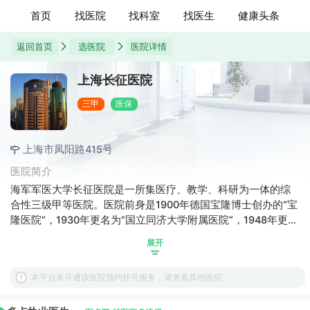
首页
找医院
找科室
找医生
健康头条
返回首页
选医院
医院详情
上海长征医院
三甲
医保
上海市凤阳路415号
医院简介
海军军医大学长征医院是一所集医疗、教学、科研为一体的综
合性三级甲等医院。医院前身是1900年德国宝隆博士创办的“宝
隆医院”，1930年更名为“国立同济大学附属医院”，1948年更名
为“中美医院”；1955年10月，由时任国防部长彭德怀元帅签署
展开
命令，成立了“上海急症外科医院”；1958年9月，列编为“第二
军医大学第二附属医院”；1966年9月，经上海市批准对外称“上
本平台未开通该医院预约挂号服务，请查看其他医院
海长征医院”。