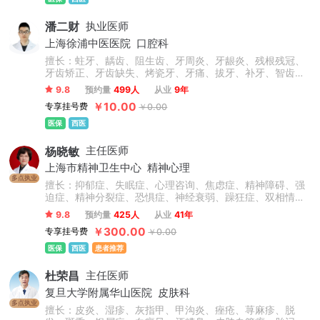
潘二财
执业医师
上海徐浦中医医院
口腔科
擅长：蛀牙、龋齿、阻生齿、牙周炎、牙龈炎、残根残冠、
牙齿矫正、牙齿缺失、烤瓷牙、牙痛、拔牙、补牙、智齿、
根管治疗等，此外对于前牙美容修复、牙齿缺失的冠(桥)修
9.8
预约量
499人
从业
9年
复、以及咬合重建的复杂义齿修复、全口义齿修复、直丝弓
￥10.00
专享挂号费
￥0.00
矫正、自锁矫正、隐形矫正、牙齿美容、牙齿修复、烤瓷
牙、美白贴面等技术操作熟练，临床经验丰富。
医保
西医
杨晓敏
主任医师
上海市精神卫生中心
精神心理
多点执业
擅长：抑郁症、失眠症、心理咨询、焦虑症、精神障碍、强
迫症、精神分裂症、恐惧症、神经衰弱、躁狂症、双相情感
障碍、心理障碍、神经官能症、头晕头疼、植物神经紊乱、
9.8
预约量
425人
从业
41年
自闭症、儿童抽动症、人格障碍、酒精依赖症、成人/青少年
￥300.00
专享挂号费
￥0.00
心理咨询、青少年情绪与行为障碍。
医保
西医
患者推荐
杜荣昌
主任医师
复旦大学附属华山医院
皮肤科
多点执业
擅长：皮炎、湿疹、灰指甲、甲沟炎、痤疮、荨麻疹、脱