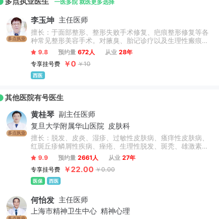
多点执业医生
一医多院 就医更多选择
李玉坤
主任医师
擅长：于面部整形、整形失败手术修复、疤痕整形修复等各
多点执业
种常见整形美容手术。对腋臭、胎记诊疗以及生理性瘢痕、
病理性瘢痕(增生性瘢痕和瘢痕疙瘩)的手术治疗有见解，临
9.8
预约量
672人
从业
28年
床经验丰富解剖层次把握清晰。
￥0
专享挂号费
￥10
西医
其他医院有号医生
黄桂琴
副主任医师
复旦大学附属华山医院
皮肤科
多点执业
擅长：脱发、皮炎、湿疹、过敏性皮肤病、瘙痒性皮肤病、
红斑丘疹鳞屑性疾病、痤疮、生理性脱发、斑秃、雄激素性
脱发、荨麻疹、过敏性湿疹、银屑病、寻常痤疮、溢脂性皮
9.9
预约量
2661人
从业
27年
炎、鱼鳞病、皮肤囊肿、疣、真菌性皮肤病、物理性皮肤
￥22.00
专享挂号费
￥0.00
病、动物性皮肤病。
医保
西医
何怡发
主任医师
上海市精神卫生中心
精神心理
多点执业