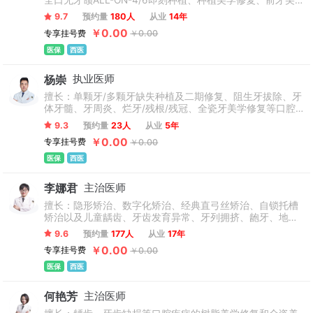
全口无牙颌ALL-ON-4/6即刻种植、种植美学修复、前牙美
学修复、种植牙、种牙、牙齿种植、即刻种植，半口/全口种
9.7
预约量
180人
从业
14年
植。种植牙、牙齿修复、根管治疗、补牙、微创拔牙、牙周
￥0.00
专享挂号费
￥0.00
疾病治疗、牙齿基础疾病治疗。
医保
西医
杨崇
执业医师
擅长：单颗牙/多颗牙缺失种植及二期修复、阻生牙拔除、牙
体牙髓、牙周炎、烂牙/残根/残冠、全瓷牙美学修复等口腔
疾病的诊断和治疗。
9.3
预约量
23人
从业
5年
￥0.00
专享挂号费
￥0.00
医保
西医
李娜君
主治医师
擅长：隐形矫治、数字化矫治、经典直弓丝矫治、自锁托槽
矫治以及儿童龋齿、牙齿发育异常、牙列拥挤、龅牙、地包
天等口腔问题的早期干预治疗等。
9.6
预约量
177人
从业
17年
￥0.00
专享挂号费
￥0.00
医保
西医
何艳芳
主治医师