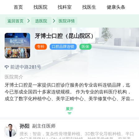
首页
找医院
找科室
找医生
健康头条
返回首页
选医院
医院详情
牙博士口腔（昆山院区）
专科
口腔品牌连锁
医保
前进中路281号
医院简介
牙博士口腔是一家提供口腔诊疗服务的专业齿科连锁品牌，迄
今已形成全国四十多家连锁规模。 作为专业的齿科医疗机构，
成立了数字化种植中心、美学正畸中心、美学修复中心、牙齿
美白中心、儿童齿科中心、牙周治疗中心等八大齿科诊疗中
展开
心，其中数字化种植学科是牙博士的重点学科之一，专注于为
客户提供集齿科疾病预防、诊疗、健康和保健四位一体化的，
孙阳
副主任医师
高层次、优质、专业的口腔诊疗服务。
擅长：智齿，复杂性骨增量种植、3D数字化导航种植、半口