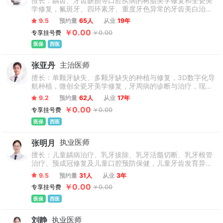
擅长：龋齿、牙齿缺损等口腔疾病的树脂美学修复和全瓷美
学修复，氟斑牙、四环素牙、重度牙色异常的牙齿美白治疗
以及牙体牙髓炎显微根管治疗。
9.5
预约量
65人
从业
19年
￥0.00
专享挂号费
￥0.00
医保
西医
张亚丹
主治医师
擅长：单颗牙缺失、多颗牙缺失的种植与修复，3D数字化导
航种植，微创全瓷牙美学修复，牙周病的诊断与治疗，现代
化根管治疗技术。
9.2
预约量
62人
从业
17年
￥0.00
专享挂号费
￥0.00
医保
西医
张明月
执业医师
擅长：儿童龋病治疗、乳牙拔除、乳牙活髓切断、乳牙根管
治疗、预成冠修复及儿童口腔预防保健，儿童牙齿发育异
常、牙列拥挤、龅牙、地包天等口腔问题的早期干预治疗
9.5
预约量
31人
从业
3年
等。
￥0.00
专享挂号费
￥0.00
医保
西医
刘静
执业医师