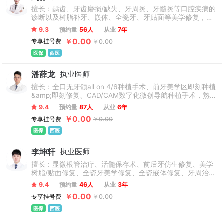
擅长：龋齿、牙齿磨损/缺失、牙周炎、牙髓炎等口腔疾病的
诊断以及树脂补牙、嵌体、全瓷牙、牙贴面等美学修复，牙
体牙髓疑难根管治疗、牙周病治疗。
9.3
预约量
56人
从业
7年
￥0.00
专享挂号费
￥0.00
医保
西医
潘薛龙
执业医师
擅长：全口无牙颌all on 4/6种植手术、前牙美学区即刻种植
&amp;即刻修复、CAD/CAM数字化微创导航种植手术，熟悉
高难度阻生齿、复杂牙拔除、种植外科手术+修复案例。
9.4
预约量
87人
从业
6年
￥0.00
专享挂号费
￥0.00
医保
西医
李坤轩
执业医师
擅长：显微根管治疗、活髓保存术、前后牙仿生修复、美学
树脂/贴面修复、全瓷牙美学修复、全瓷嵌体修复、牙周治疗
等方面有丰富的临床经验。
9.4
预约量
46人
从业
3年
￥0.00
专享挂号费
￥0.00
医保
西医