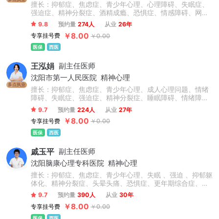
擅长：抑郁症、焦虑症、青少年心理、心理障碍、失眠症、
强迫症、精神分裂症、酒精成瘾、恐惧症、情感障碍、网
瘾、妄想症、多动症、抽动症、自闭症、注意力不集中、拖
9.8
预约量
274人
从业
26年
延症、厌食症、躁狂症、幻听、疑病症、躯体症状障碍、头
￥8.00
专享挂号费
￥0.00
晕头痛、神经衰弱、睡眠障碍、胸闷心慌、植物神经紊乱、
人格障碍、妄想症、躁狂症、孤独症、戒烟及赌瘾等儿少及
医保
西医
成人神经精神、心理顽疾。
王泓娟
副主任医师
沈阳市第一人民医院
精神心理
多点执业
擅长：抑郁症、焦虑症、青少年心理、成人心理问题、情绪
障碍、失眠症、强迫症、精神分裂症、睡眠障碍、情绪障
碍、头晕头痛、妄想症、网瘾、失眠多梦、神经官能症、躁
9.7
预约量
224人
从业
27年
狂症、恐惧症、躁狂抑郁症、酒精成瘾、社交恐惧症、神经
￥8.00
专享挂号费
￥0.00
衰弱、多动、抽动、广泛性焦虑障碍、嗜睡症、疑病症、惊
恐障碍、顽固性失眠;采用中西医结合的方式，治疗焦虑、抑
医保
西医
郁、失眠、精神分裂、躁狂症、应激相关障碍、老年性精神
障碍、躯体疾病所致精神障碍等，以及戒酒瘾、神经性头痛
戚玉平
副主任医师
等。
沈阳脑康心理专科医院
精神心理
擅长：抑郁症、焦虑症、青少年心理、失眠 、强迫 、抑郁躯
体化、精神分裂症、头晕头痛、恐惧症、更年期综合症、神
经衰弱等各类精神障碍类疾病。此外，专注于对患者的稳固
9.7
预约量
390人
从业
30年
治疗，以其丰宾的了临床经验和精湛的医学索养赢得了同行
￥8.00
专享挂号费
￥0.00
的赞赏。
医保
西医