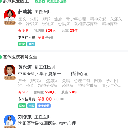
多点执业医生
一医多院 就医更多选择
薛慧英
主任医师
擅长：失眠、抑郁、焦虑、青少年心理、精神分裂、头痛头
多点执业
晕、躁郁症、强迫症、恐惧症、双相情感障碍、精神障碍、
酒精依赖、青少年儿童群体厌学、叛逆、注意力缺陷、学习
9.9
预约量
326人
从业
28年
困难、学习焦虑、多动症、抽动症、自闭症、网络成瘾、家
￥8
专享挂号费
￥58
庭关系改善、社交恐惧、创伤治疗等。
医保
西医
其他医院有号医生
黄永进
副主任医师
中国医科大学附属第一医院
精神心理
多点执业
擅长：抑郁症，焦虑症、失眠、心理咨询、网瘾、学习困
难、强迫、精神分裂症，恐惧症，神经官能症，青少年心
理，多动症，抽动症，厌学叛逆，情感障碍，幻听，疑病
9.7
预约量
298人
从业
28年
症，躯体症状障碍，头晕头痛，植物神经紊乱，成瘾心理，
￥8.00
专享挂号费
￥0.00
厌食症等，尤其擅长运用药物治疗和物理综合个性治疗，效
果显著。
医保
西医
患者珍藏
刘晓来
主任医师
沈阳医学院沈洲医院
精神心理
多点执业