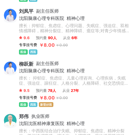
刘凤平
副主任医师
沈阳脑康心理专科医院
精神心理
擅长：抑郁症、焦虑症、心理问题、失眠症、强迫症、双相
情感障碍，精神分裂症、精神障碍、癔症等;对青少年情感家
庭教育心理问题，网瘾、酒瘾戒断心理疏导都有丰富经验。
9.6
预约量
90人
从业
6年
￥8.00
专享挂号费
￥0.00
医保
西医
柳跃新
副主任医师
沈阳脑康心理专科医院
精神心理
擅长： 抑郁症、焦虑症、儿童心理咨询、心理疾病，失眠
症、强迫症、躁狂症、人格分裂、人格障碍、社交恐惧症等
各类精神心理问题，尤其是在精神心理疑难问题领域具有丰
9.5
预约量
78人
从业
27年
富的行医经验，擅长运用中、西医结合的方法治疗精神心理
￥8.00
专享挂号费
￥0.00
疾病。对精神疾病的治疗有着自己读到的见解。作为一位经
验丰富的精神科医生,柳跃新医生有着极强的洞察力和引导能
医保
西医
新晋好医
力，可以运用多种治疗方法，对每一位患者都认真负责，对
症下药。
郑伟
执业医师
沈阳沈医精神康复医院
精神心理
擅长：中西医结合治疗失眠、抑郁症、焦虑症、精神分裂