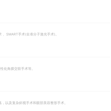
术 、SMART手术(全准分子激光手术)。
个性化角膜交联手术等。
练，以及复杂斜视手术和眼部美容整形手术。