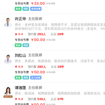
￥33.00
专享挂号费
￥0.00
医保
西医
患者珍藏
许正华
主任医师
擅长：各种复杂玻璃体、视网膜手术，高度近视视网膜病变及
病有独特治疗方法。擅长眼底病治疗的各种激光（多波长、YAG、
9.9
预约量
263人
从业
28年
￥50.00
专享挂号费
￥0.00
医保
西医
刘红山
主任医师
擅长：角膜炎、角膜移植、眼表组织重建术、泪道手术、复杂
9.9
预约量
280人
从业
28年
￥50.00
专享挂号费
￥0.00
医保
西医
实力好医
谭湘莲
主任医师
擅长：眼底病、视网膜脱离、视网膜静脉阻塞、玻璃体混浊、
多点执业
9.8
预约量
539人
从业
37年
￥50.00
专享挂号费
￥0.00