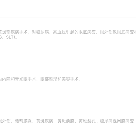
黄斑部疾病手术。对糖尿病、高血压引起的眼底病变、眼外伤致眼底病变
SLT)。
白内障和青光眼手术、眼部整形和美容手术。
眼外伤、葡萄膜炎、黄斑疾病、黄斑前膜、黄斑裂孔，糖尿病视网膜病变