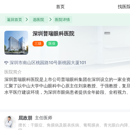
首页
找医
返回首页
选医院
医院详情
深圳普瑞眼科医院
三级
医保
深圳市南山区桃园路10号新桃园大厦101
医院简介
深圳普瑞眼科医院是上市公司普瑞眼科集团在深圳设立的一家全资
汇聚了以中山大学中山眼科中心原主任刘泉教授、于强教授，复
水平医疗建设环境，为深圳市眼病患者提供全年龄段、全程视力
中医眼科等重点特色科室，可成熟开展全年龄段、全视觉场景的
和医学验光配镜等，为粤港澳大湾区的患者提供全方位更优质的
屈政朋
主任医师
擅长：干眼症、角膜病及眼表疾病、葡萄膜炎、青光眼白内障、