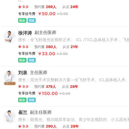
疗。
9.8
预约量
269人
从业
24年
￥50.00
专享挂号费
￥0.00
医保
西医
徐洋涛
副主任医师
擅长：全飞秒激光近视矫正术、 ICL /TICL晶体植入手术 、
9.8
预约量
280人
从业
21年
￥33.00
专享挂号费
￥0.00
医保
西医
刘泉
主任医师
擅长：屈光手术完整解决方案—全飞秒手术、ICL晶体植入术
多点执业
9.9
预约量
379人
从业
28年
￥150.00
专享挂号费
￥0.00
医保
西医
崔兰
副主任医师
擅长：眼视光、视功能异常诊治、青少年近视防控、小儿屈光
9.8
预约量
290人
从业
28年