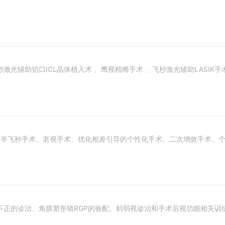
飞秒激光辅助切口ICL晶体植入术 、鹰视精雕手术 、飞秒激光辅助LASIK手
、半飞秒手术、老视手术、优化相差引导的个性化手术、二次增效手术、
不正的诊治、角膜塑形镜RGP的验配、斜弱视诊治和手术后视功能相关训