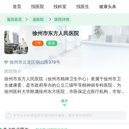
首页
找医院
找科室
找医生
健康头条
返回首页
选医院
医院详情
徐州市东方人民医院
三甲
医保
徐州市云龙区铜山路379号
医院简介
徐州市东方人民医院（徐州市精神卫生中心）隶属于徐州市卫
生健康委，是市政府举办的公立三级甲等精神病专科医院，为
徐州医科大学附属徐州东方医院，市医保定点医疗机构，市智
力、精神残疾评定定点单位，市戒毒门诊免费服药定点单位，
展开
市严重精神障碍管理与治疗技术指导单位，是徐州市肇事肇祸
精神病人指定收治单位，淮海经济区精神医学专科联盟理事长
本平台未开通该医院预约挂号服务，请查看其他医院
单位，承担着徐州市及周边地区精神疾病的医、教、研、防任
务，在精神心理疾病的临床医疗、科学研究、专科建设、技术