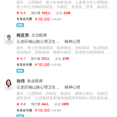
擅长：心理障碍、青少年抑郁焦虑，儿童青少年心理障碍，
青少年行为障碍抑郁症、失眠症、焦虑症、厌学、抽动症、
多动症、强迫症、躁狂症、恐惧症、双相情感障碍、精神分
9.6
预约量
105人
从业
24年
裂、神经衰弱等精神心理疾病的诊治。
￥10.00
专享挂号费
￥0.00
西医
韩亚男
主治医师
云龙区铜山路心理卫生社区卫生服务站
精神心理
擅长：青少年情绪障碍、精神障碍，抑郁障碍、焦虑障碍、
强迫障碍、恐怖障碍，精神分裂症，及继发性精神障碍、应
激反应性障碍等领域颇有研究，擅长各类本源性精神疾病诊
9.7
预约量
121人
从业
31年
疗。
￥10.00
专享挂号费
￥0.00
西医
张伟
执业医师
云龙区铜山路心理卫生社区卫生服务站
精神心理
擅长：心理障碍，抑郁症、焦虑症、精神分裂症、失眠症、
躁狂发作、心境障碍及双相情感障碍等精神心理疾病在临床
上采用中西医结合并联合心理治疗的方法治疗，积累了大量
9.6
预约量
44人
从业
28年
临床经验，擅长青少年精神心理问题的早期干预、心理治
￥10.00
专享挂号费
￥0.00
疗、康复。
西医