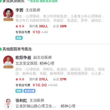
多点执业医生
力量等居淮海经济区领先地位。
一医多院 就医更多选择
李茜
主任医师
擅长：心理障碍、青少年抑郁焦虑，儿童青少年心理障碍，
多点执业
青少年行为障碍抑郁症、失眠症、焦虑症、厌学、抽动症、
多动症、强迫症、躁狂症、恐惧症、双相情感障碍、精神分
9.8
预约量
262人
从业
28年
裂、神经衰弱等精神心理疾病的诊治。
￥10
专享挂号费
￥30
西医
其他医院有号医生
欧阳争超
副主任医师
北京安定医院
精神心理
多点执业
擅长：心理疾病、抑郁症、焦虑症、躁狂症、恐惧症、强迫
症、精神分裂、失眠、精神障碍、双相情感障碍、小儿多动
症、自闭症、抽动症、厌学、网瘾、酒精依赖、心理障碍、
9.8
预约量
270人
从业
27年
头晕头痛、神经衰弱、躯体化障碍、植物神经素乱、神经官
￥10.00
专享挂号费
￥0.00
能症等各类精神心理疑难疾病进行诊疗，同时擅长采用中西
医结合与针灸穴位等特色诊疗手法，针对患者不同情况个性
西医
患者珍藏
化分型诊疗。
张剑红
主治医师
云龙区铜山路心理卫生社区卫生服务站
精神心理