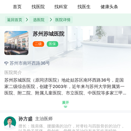
首页
找医院
找科室
找医生
健康头条
返回首页
选医院
医院详情
苏州苏城医院
二级
医保
苏州市南环西路36号
医院简介
苏州苏城医院（原同济医院）地处姑苏区南环西路36号，是国
家二级综合医院，创建于2003年，近年来与苏州大学附属第一
医院、附二院、附属儿童医院、市立医院、中医院等多家三甲
医院签约建立专科联盟医院和重点专科联合病区。医院重点科
展开
室和特色科室分别为：康复医学科、消化内科、神经内科、肿
瘤科、中医科、妇科、泌尿外科、骨科。现有一级临床科室22
孙方盛
主治医师
个，开放7个病区，核定床位370张。
擅长：颈肩痛、腰腿痛的治疗，对脊柱与四肢骨折的治疗，