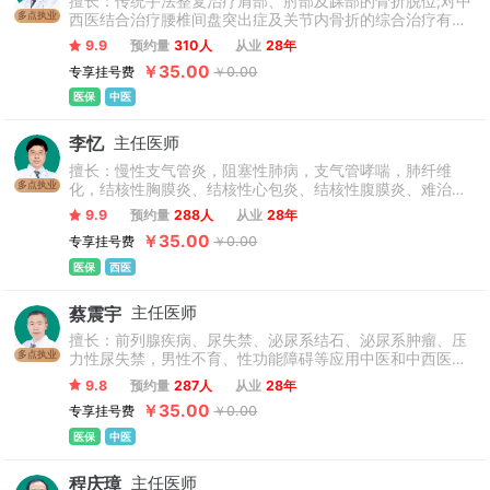
擅长：传统手法整复治疗肩部、肘部及踝部的骨折脱位;对中
多点执业
西医结合治疗腰椎间盘突出症及关节内骨折的综合治疗有的
经验。
9.9
预约量
310人
从业
28年
￥35.00
专享挂号费
￥0.00
医保
中医
李忆
主任医师
擅长：慢性支气管炎，阻塞性肺病，支气管哮喘，肺纤维
多点执业
化，结核性胸膜炎、结核性心包炎、结核性腹膜炎、难治性
肺结核、肺肿瘤和呼吸道疑难病症的治疗和鉴别诊断。
9.9
预约量
288人
从业
28年
￥35.00
专享挂号费
￥0.00
医保
西医
蔡震宇
主任医师
擅长：前列腺疾病、尿失禁、泌尿系结石、泌尿系肿瘤、压
多点执业
力性尿失禁，男性不育、性功能障碍等应用中医和中西医结
合方法治疗疾病。
9.8
预约量
287人
从业
28年
￥35.00
专享挂号费
￥0.00
医保
中医
程庆璋
主任医师