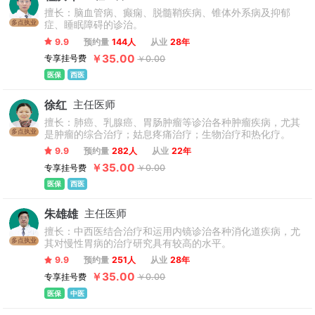
擅长：脑血管病、癫痫、脱髓鞘疾病、锥体外系病及抑郁
多点执业
症、睡眠障碍的诊治。
9.9
预约量
144人
从业
28年
￥35.00
专享挂号费
￥0.00
医保
西医
徐红
主任医师
擅长：肺癌、乳腺癌、胃肠肿瘤等诊治各种肿瘤疾病，尤其
多点执业
是肿瘤的综合治疗；姑息疼痛治疗；生物治疗和热化疗。
9.9
预约量
282人
从业
22年
￥35.00
专享挂号费
￥0.00
医保
西医
朱雄雄
主任医师
擅长：中西医结合治疗和运用内镜诊治各种消化道疾病，尤
多点执业
其对慢性胃病的治疗研究具有较高的水平。
9.9
预约量
251人
从业
28年
￥35.00
专享挂号费
￥0.00
医保
中医