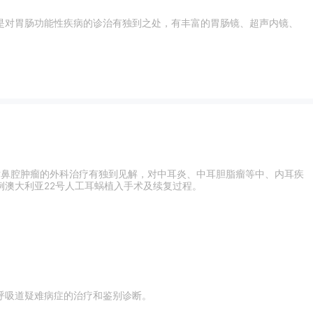
是对胃肠功能性疾病的诊治有独到之处，有丰富的胃肠镜、超声内镜、
对鼻腔肿瘤的外科治疗有独到见解，对中耳炎、中耳胆脂瘤等中、内耳疾
澳大利亚22号人工耳蜗植入手术及续复过程。
呼吸道疑难病症的治疗和鉴别诊断。