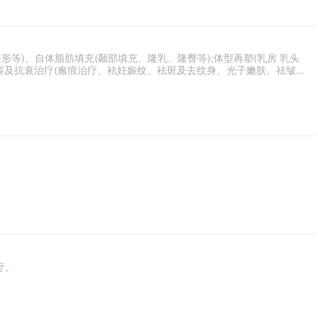
)、自体脂肪填充(颞部填充、隆乳、隆臀等);体型再塑(乳房 乳头
美容及抗衰治疗(瘢痕治疗、袪妊娠纹、袪斑及去纹身、光子嫩肤、祛皱及
疗。