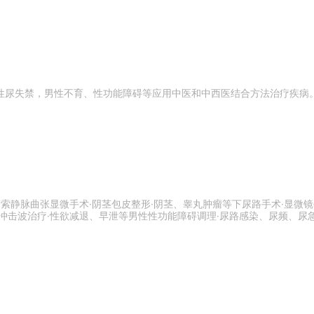
性尿失禁，男性不育、性功能障碍等应用中医和中西医结合方法治疗疾病
索静脉曲张显微手术·阴茎包皮整形·阴茎、睾丸肿瘤等下尿路手术·显微镜
冲击波治疗·性欲减退、早泄等男性性功能障碍调理·尿路感染、尿频、尿