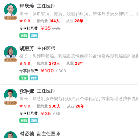
程庆璋
主任医师
擅长：脑血管病、癫痫、脱髓鞘疾病、锥体外系病及抑郁症、
多点执业
9.9
预约量
144人
从业
28年
￥35
专享挂号费
￥85
医保
西医
胡惠芳
主任医师
擅长：头颈甲状腺、乳腺良恶性疾病的诊治及各期乳腺癌的辅
多点执业
9.8
预约量
273人
从业
28年
￥100
专享挂号费
￥300
医保
西医
狄琳娜
主任医师
擅长：熟悉乳腺癌规范化诊治及个体化治疗方案等理念擅长乳
多点执业
9.9
预约量
230人
从业
28年
￥35
专享挂号费
￥85
医保
西医
时贤德
副主任医师