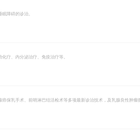
睡眠障碍的诊治。
助化疗、内分泌治疗、免疫治疗等。
腺癌保乳手术、前哨淋巴结活检术等多项最新诊治技术，及乳腺良性肿瘤微