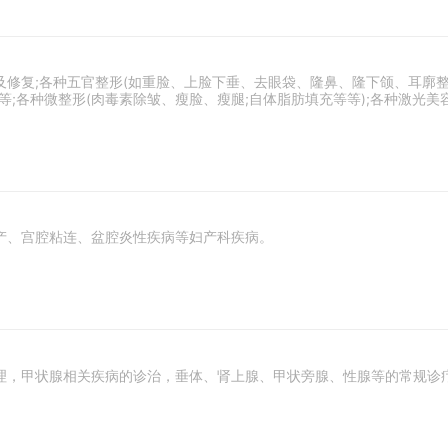
复;各种五官整形(如重脸、上脸下垂、去眼袋、隆鼻、隆下颌、耳廓整形等
等;各种微整形(肉毒素除皱、瘦脸、瘦腿;自体脂肪填充等等);各种激光
产、宫腔粘连、盆腔炎性疾病等妇产科疾病。
理，甲状腺相关疾病的诊治，垂体、肾上腺、甲状旁腺、性腺等的常规诊