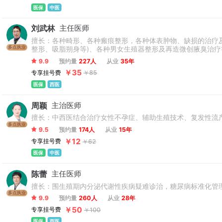
医保
中医
刘武林
主任医师
擅长：各种畸形、各种瘢痕整形，各种体表肿物、缺损的治疗及修
多点执业
整形、吸脂朔身等)、各种男女生殖器整形及再造微创腋臭治疗
紧肤、脱毛、美白)等等。
9.9
预约量
227人
从业
35年
￥35
专享挂号费
￥85
医保
西医
周颖
主治医师
擅长：中西医结合治疗女性不孕症、辅助生殖技术、复发性流
多点执业
9.5
预约量
174人
从业
15年
￥12
专享挂号费
￥62
医保
中医
陈蕾
主任医师
擅长：围生殖期内分泌代谢性疾病疑难诊治，糖尿病标准化管
多点执业
9.9
预约量
260人
从业
28年
￥50
专享挂号费
￥100
医保
西医