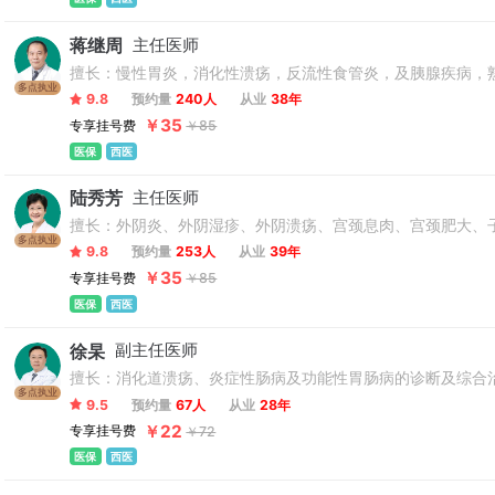
蒋继周
主任医师
擅长：慢性胃炎，消化性溃疡，反流性食管炎，及胰腺疾病，
多点执业
9.8
预约量
240人
从业
38年
￥35
专享挂号费
￥85
医保
西医
陆秀芳
主任医师
擅长：外阴炎、外阴湿疹、外阴溃疡、宫颈息肉、宫颈肥大、
多点执业
9.8
预约量
253人
从业
39年
￥35
专享挂号费
￥85
医保
西医
徐杲
副主任医师
擅长：消化道溃疡、炎症性肠病及功能性胃肠病的诊断及综合
多点执业
9.5
预约量
67人
从业
28年
￥22
专享挂号费
￥72
医保
西医