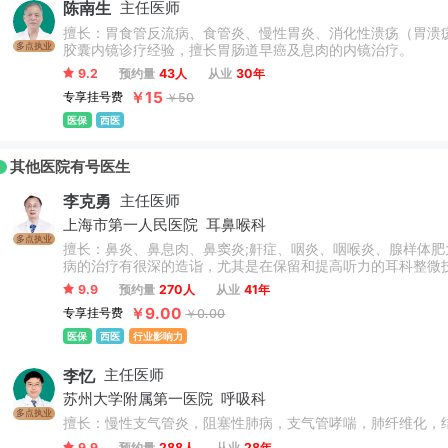
陈南生
主任医师
擅长：胃食管反流病、食管炎、慢性胃炎、消化性溃疡（胃溃
多点执业
胶囊内镜诊疗经验，擅长胃肠道早癌及息肉的内镜治疗。
9.2
预约量
43人
从业
30年
￥15
专享挂号费
￥50
医保
西医
其他医院有号医生
李克勇
主任医师
上海市第一人民医院
耳鼻喉科
多点执业
擅长：鼻炎、鼻息肉、鼻窦炎;鼾症、咽炎、咽喉炎、腺样体
病的治疗有很深的造诣，尤其是在保留和提高听力的耳科整微
9.9
预约量
270人
从业
41年
￥9.00
专享挂号费
￥0.00
医保
西医
行业影响力
李忆
主任医师
苏州大学附属第一医院
呼吸科
多点执业
擅长：慢性支气管炎，阻塞性肺病，支气管哮喘，肺纤维化，
9.9
预约量
288人
从业
28年