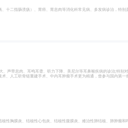
疡、十二指肠溃疡）、胃癌、胃息肉等消化科常见病、多发病诊治，特别
肥大、声带息肉、耳鸣耳聋、听力下降、美尼尔等耳鼻喉疾病的诊治;特别
技术、人工听骨链重建手术、中内耳肿瘤手术更为精通，曾参与国内第一例
结核性胸膜炎、结核性心包炎、结核性腹膜炎、难治性肺结核、肺肿瘤和