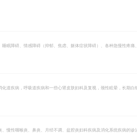
、睡眠障碍、情感障碍（抑郁、焦虑、躯体症状障碍）、各种急慢性疼痛
消化道疾病，呼吸道疾病和一些心肾皮肤妇科及复视，颈性眩晕，长期白
炎、慢性咽喉炎、鼻炎、月经不调、盆腔炎妇科疾病及消化系统疾病的诊