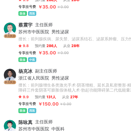
￥35.00
专享挂号费
￥0.00
医保
西医
蔡震宇
主任医师
苏州市中医医院
男性泌尿
多点执业
擅长：前列腺疾病、尿失禁、泌尿系结石、泌尿系肿瘤、压力
9.8
预约量
286人
从业
28年
￥35.00
专享挂号费
￥0.00
医保
中医
杨克冰
副主任医师
浙江省人民医院
男性泌尿
多点执业
擅长：前列腺增生各类激光手术·阴茎增粗、延长及私密整形·精
障碍三件套阴茎可膨胀假体植入术·勃起功能障碍第二代低能量
9.9
预约量
131人
从业
27年
￥150.00
专享挂号费
￥0.00
医保
西医
陈咏真
主任医师
苏州市中医医院
中医科