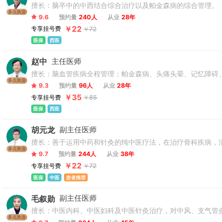
擅长：脑卒中的中西结合综合治疗以及帕金森病的综合管理。
多点执业
9.6
预约量
240人
从业
28年
￥22
专享挂号费
￥72
医保
西医
赵中
主任医师
擅长：脑血管疾病全程管理；帕金森病、头痛头晕、记忆障碍
多点执业
9.3
预约量
96人
从业
28年
￥35
专享挂号费
￥85
医保
西医
胡元龙
副主任医师
擅长：善于运用中药和针灸的纯中医疗法，在治疗骨科疾病，
多点执业
9.7
预约量
244人
从业
38年
￥22
专享挂号费
￥72
医保
中医
患者推荐
毛叙勋
副主任医师
擅长：中医内科、中医妇科及中医针灸治疗，对中风、支气管
多点执业