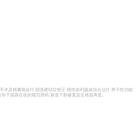
。
手术及精囊镜诊疗·阴茎硬结症矫正·慢性前列腺炎综合治疗·男子性功能
急等下尿路症状的规范用药·尿道下裂修复及生殖器再造。