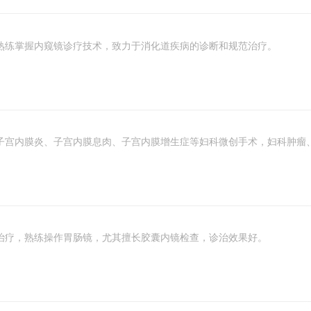
熟练掌握内窥镜诊疗技术，致力于消化道疾病的诊断和规范治疗。
子宫内膜炎、子宫内膜息肉、子宫内膜增生症等妇科微创手术，妇科肿瘤
治疗，熟练操作胃肠镜，尤其擅长胶囊内镜检查，诊治效果好。