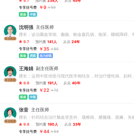
9.7
预约量
234人
从业
45年
￥9
专享挂号费
￥59
医保
中医
沈明强
主任医师
擅长：诊治脑血管病、癫痫、帕金森氏病、痴呆、睡眠障碍、
多点执业
9.7
预约量
141人
从业
24年
￥35
专享挂号费
￥85
医保
西医
实力好医
王海娟
副主任医师
擅长：运用中医传统与现代医学相结合，对治疗慢性病、妇科
多点执业
9.8
预约量
191人
从业
40年
￥22
专享挂号费
￥72
医保
中医
张音
主任医师
擅长：针药结合治疗脑血管意外、颈椎病、腰腿痛、面瘫、失
多点执业
9.8
预约量
190人
从业
33年
￥44
专享挂号费
￥94