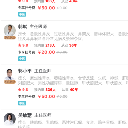
9.8
预约量
166人
从业
40年
￥50.00
专享挂号费
￥0.00
中医
韩斌
主任医师
擅长：急慢性鼻炎、过敏性鼻炎、鼻窦炎、腺样体肥大、急慢
多点执业
征及耳鼻喉科各种常见病及疑难杂症。
9.8
预约量
213人
从业
36年
￥20.00
专享挂号费
￥0.00
中医
郭小平
主任医师
擅长：糜烂性胃炎、萎缩性胃炎、食管反流、失眠、抑郁、肝
多点执业
列腺肥大、男性功能障碍、慢阻肺、甲状腺肥大、甲状腺炎、
9.8
预约量
336人
从业
40年
￥50.00
专享挂号费
￥0.00
中医
吴敏慧
主任医师
擅长：胰腺癌、乳腺癌、恶性淋巴瘤、食道、脑科胃癌、肝癌
结节等。