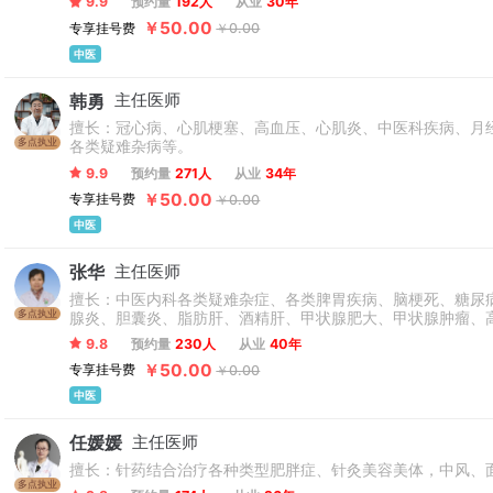
9.9
预约量
192人
从业
30年
￥50.00
专享挂号费
￥0.00
中医
韩勇
主任医师
擅长：冠心病、心肌梗塞、高血压、心肌炎、中医科疾病、月
多点执业
各类疑难杂病等。
9.9
预约量
271人
从业
34年
￥50.00
专享挂号费
￥0.00
中医
张华
主任医师
擅长：中医内科各类疑难杂症、各类脾胃疾病、脑梗死、糖尿
多点执业
腺炎、胆囊炎、脂肪肝、酒精肝、甲状腺肥大、甲状腺肿瘤、
9.8
预约量
230人
从业
40年
￥50.00
专享挂号费
￥0.00
中医
任媛媛
主任医师
擅长：针药结合治疗各种类型肥胖症、针灸美容美体，中风、
多点执业