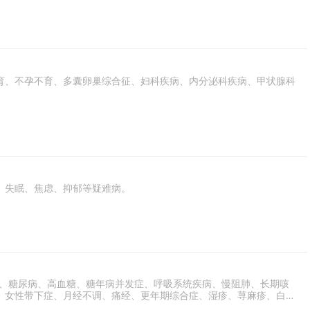
育、不孕不育、多囊卵巢综合征、妇科疾病、内分泌科疾病、甲状腺科
、失眠、焦虑、抑郁等疑难病。
压、糖尿病、高血糖、糖年病并发症、呼吸系统疾病、慢阻肺、长期咳
、女性带下症、月经不调、痛经、更年期综合症、湿疹、荨麻疹、白癜