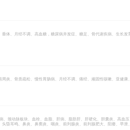
、垂体、月经不调、高血糖，糖尿病并发症、糖足、骨代谢疾病、生长发
肩周炎、骨质疏松、慢性胃肠病、月经不调、痛经、顽固性咳嗽、亚健康
疾病、颈动脉板块、血栓、血脂、肝病、脂肪肝、肝硬化、胆囊炎、高血
、头昏耳鸣、鼻炎、鼻窦炎、咽炎、前列腺炎、前列腺肥大、阳痿、早泄
腺结节、各类肿瘤放化疗前后调理。