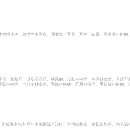
性扁桃体炎、急慢性中耳炎、咽喉炎、耳聋、耳鸣、眩晕、耳鼻喉科疾病
硬化、脂肪肝、以及高血压、糖尿病、皮肤科疾病、中医科疾病、月经不
呼吸科疾病、内分泌科疾病、乳腺科疾病、肝胆科疾病、甲状腺科疾病、
、肺癌和其它肿瘤的中晚期综合治疗，基地细胞癌、鳞状细胞癌、内分泌