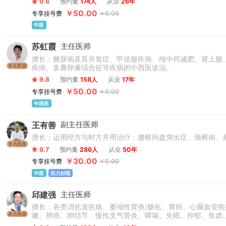
9.8
预约量
174人
从业
26年
￥50.00
专享挂号费
￥0.00
中医
苏虹霞
主任医师
擅长：糖尿病及其并发症、甲状腺疾病、纯中药减肥、肾上腺
多点执业
疾病、多囊卵巢综合征等疾病的中西医诊治。
9.8
预约量
158人
从业
17年
￥50.00
专享挂号费
￥0.00
中西医
王有善
副主任医师
擅长：运用经方与时方并用治疗：腰椎间盘突出症、颈椎病、
多点执业
9.7
预约量
286人
从业
50年
￥30.00
专享挂号费
￥0.00
中医
实力好医
邱建强
主任医师
擅长：各类消化道疾病、萎缩性胃炎/肠化、胃癌、心脑血管
多点执业
嗽、肺癌、肺结节、慢性支气管炎、哮喘、失眠、抑郁、焦虑
风、牛皮癣、亚健康、甲状腺结节、甲状腺肥大、乳腺炎、乳