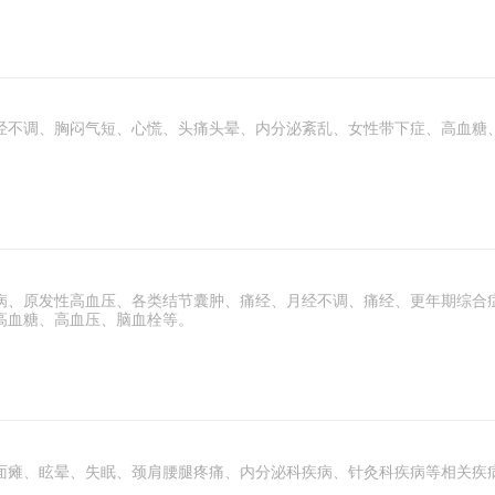
经不调、胸闷气短、心慌、头痛头晕、内分泌紊乱、女性带下症、高血糖
病、原发性高血压、各类结节囊肿、痛经、月经不调、痛经、更年期综合
高血糖、高血压、脑血栓等。
面瘫、眩晕、失眠、颈肩腰腿疼痛、内分泌科疾病、针灸科疾病等相关疾