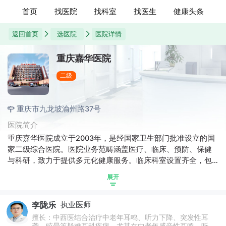
首页
找医院
找科室
找医生
健康头条
返回首页
选医院
医院详情
重庆嘉华医院
二级
重庆市九龙坡渝州路37号
医院简介
重庆嘉华医院成立于2003年，是经国家卫生部门批准设立的国
家二级综合医院。医院业务范畴涵盖医疗、临床、预防、保健
与科研，致力于提供多元化健康服务。临床科室设置齐全，包
括胃肠科、内科、外科、妇科、儿科、中医科、甲状腺科、耳
展开
鼻喉科、美容外科、康复科、急诊科、皮肤科、精神科、口腔
科等，可满足不同患者的诊疗需求。医院医疗空间总面积超
李陇乐
执业医师
11000平方米，开放住院床位80张，为患者提供充足诊疗空间
与住院保障。医院始终坚守医疗本质，秉持“以患者为中心”的服
擅长：中西医结合治疗中老年耳鸣、听力下降、突发性耳