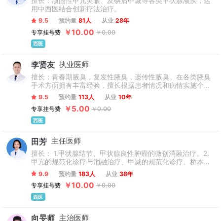
擅长：顽固性甲亢突眼、及碘后甲减等各类甲状腺顽疾，运
用中西医结合创新疗法治疗。
9.5
预约量
81人
从业
28年
￥10.00
专享挂号费
￥0.00
西医
李贤友
执业医师
擅长：青春期腋臭，复发性腋臭，遗传性腋臭。在各类腋臭
手术方面拥有丰富经验，擅长根据患者情况和病情实施个性
化诊疗。
9.5
预约量
113人
从业
10年
￥5.00
专享挂号费
￥0.00
西医
田芳
主任医师
擅长： 1.甲状腺结节、甲状腺良性肿瘤的微创消融治疗。2.
甲亢的规范化诊疗与消融治疗、甲减的规范化诊疗、桥本氏
甲状腺炎的综合治疗。3.甲状腺癌术后管理。
9.9
预约量
183人
从业
38年
￥10.00
专享挂号费
￥0.00
西医
向旻师
主治医师