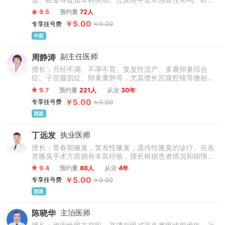
聋、眩晕等疑难耳科疾病。尤其在中老年感音性耳鸣、听力
务理念，引进一系列高精尖医疗设备支撑临床诊疗，为临床诊
异常衰退的治疗方面有独到的见解。
疗提供技术保障。
9.5
预约量
72人
￥5.00
专享挂号费
￥0.00
中医
周静涛
副主任医师
擅长：月经不调、不孕不育、复发性流产、多囊卵巢综合
症、子宫腺肌症、卵巢囊肿等，尤其擅长宫腹腔镜等微创
术，如腹腔镜下子宫肌瘤手术、腹腔镜下宫外孕手术等。
9.7
预约量
221人
从业
30年
￥5.00
专享挂号费
￥0.00
西医
丁远发
执业医师
擅长：青春期腋臭，复发性腋臭，遗传性腋臭的诊疗。在各
类腋臭手术方面拥有丰富经验，擅长根据患者情况和病情实
施个性化诊疗。
9.4
预约量
86人
从业
4年
￥5.00
专享挂号费
￥0.00
西医
陈晓华
主治医师