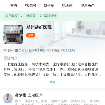
首页
找医院
找科室
找医生
健康头条
返回首页
选医院
医院详情
郑州益好医院
综合
郑州市二七区郑密路东沁河路南郑密路23号
医院简介
二七益好医院是一所技术领先、医疗卓越的现代化综合性医疗
机构，集医疗、科研与健康管理于一体。医院汇聚各领域资深
专家，配备国际先进诊疗设备，致力于提供高品质、人性化的
医疗服务。院优势重点耳鼻喉科、消化内科、不孕不育科、神
展开
经外科等核心科室实力雄厚，各具专长，共同构建起全方位、
高水平的医疗健康保障平台，用心守护每一位患者的健康与福
龚梦熊
主治医师
祉。
擅长：面神经炎、面瘫、面瘫后遗症、梅杰综合征、面神经