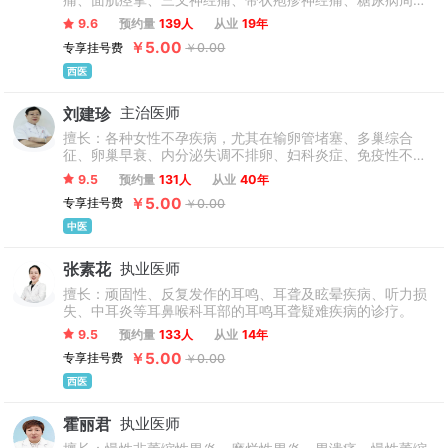
痛、面肌痉挛、三叉神经痛、带状疱疹神经痛、糖尿病周围
神经病变等神经系统疾病的诊治，尤其是擅长应用中西医结
9.6
预约量
139人
从业
19年
合神经修复治疗周围性面瘫和梅杰综合征等疾病。
￥5.00
专享挂号费
￥0.00
西医
刘建珍
主治医师
擅长：各种女性不孕疾病，尤其在输卵管堵塞、多巢综合
征、卵巢早衰、内分泌失调不排卵、妇科炎症、免疫性不
孕、畸形子宫类疾病的诊治上有见解，治疗效果深受患者好
9.5
预约量
131人
从业
40年
评。
￥5.00
专享挂号费
￥0.00
中医
张素花
执业医师
擅长：顽固性、反复发作的耳鸣、耳聋及眩晕疾病、听力损
失、中耳炎等耳鼻喉科耳部的耳鸣耳聋疑难疾病的诊疗。
9.5
预约量
133人
从业
14年
￥5.00
专享挂号费
￥0.00
西医
霍丽君
执业医师