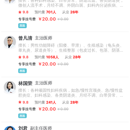
擅长：各种妇科感染、白带异常、阴道出血、各类阴道炎，
微创人流手术，月经不调、外阴白斑、妇科内分泌疾病、急/
慢性宫颈炎、急/慢性盆腔炎症等顽固性妇科疾病；更年期常
9.8
预约量
701人
从业
26年
见疾病以及女性私密抗衰（淡色、紧致、年轻化管理）等。
￥20.00
专享挂号费
￥0.00
西医
曾凡清
主治医师
擅长：男性功能障碍（阳痿、早泄）、生殖感染（龟头炎、
睾丸炎、尿道炎等）、生殖整形（包皮过长、包茎、阴茎延
长增粗、阴茎畸形矫正等）、前列腺疾病（前列腺炎、前列
9.8
预约量
1058人
从业
28年
腺肥大、前列腺增生等）、男性不育（无精、弱精、少精）
￥20.00
专享挂号费
￥0.00
等各类男性健康疾病的诊断与治疗，拥有丰富的临床经验。
西医
林国荣
主治医师
擅长：各种顽固性妇科疾病，如急/慢性宫颈炎、急/慢性盆
腔炎症、妇科感染、各类阴道炎、月经不调、白带异常、外
阴白斑、阴道出血；意外妊娠之后的人流手术；妇科内分泌
9.8
预约量
241人
从业
28年
疾病、更年期常见疾病;女性产后私密抗衰，如私处修补术、
￥20.00
专享挂号费
￥0.00
阴道紧缩术、小阴唇整型术、性敏感度提升术及处女膜修复
术等。
西医
刘君
副主任医师