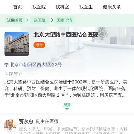
首页
找医院
找科室
找医生
健康头条
返回首页
选医院
医院详情
北京大望路中西医结合医院
综合
北京市朝阳区西大望路2号
医院简介
北京大望路中西医结合医院始建于2002年，是一所集医疗、美
容、科研、预防、保健、养生于一体的现代化医院。医院坐落
于“北京市朝阳区西大望路 2 号 ”，为独栋建筑，用房房产五层
面积2800平米，六楼搭建300平米共3100平米，床位共计36
展开
张。医院地处京城东部核心商圈与人文生活区交汇带：西望
CBD 商务核心区，毗邻国贸、华贸等城市地标，交通路网密集
贾永忠
副主任医师
(近地铁 1 号线、14 号线)，便捷对接全城患者;东接百子湾生活
区，周边环绕历史文化街区与现代社区，既浸润于都市生活的
擅长：甲亢、甲减、甲状腺结节、桥本氏甲状腺炎等；内科