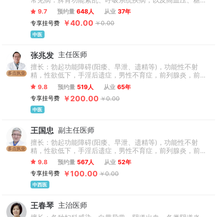
常见病：脾胃功能紊乱、呼吸系统疾病，以及高血压、糖尿
烟火气，又承载着服务民生健康的在地责任。科室建设上，医
病、冠心病等慢性病的协同调理；妇科与内分泌失调：月经
院设立外科、内科、妇科、皮肤科、整形外科、泌尿外科、肛
9.7
预约量
648人
从业
37年
不调、痛经、多囊卵巢综合征、更年期综合征等；其他全科
肠科、神经内科、中医科、中西结合科等特色专科，尤其在癫
￥40.00
专享挂号费
￥0.00
常见病：覆盖内外妇儿男性等各类一般疾患的中医诊治与体
痫诊疗方向成果显著，凭借专业的医疗团队、先进的诊疗设备
质调理。
中医
与丰富的公益实践，为患者提供高质量中西医结合医疗服务。
医院重点发展的癫痫中心，其渊源可追溯至北京武警总队第三
张兆发
主任医师
医院，至今已拥有15年建科历史。十五年来，中心始终专注癫
擅长：勃起功能障碍(阳痿、早泄、遗精等)，功能性不射
多点执业
精，性欲低下，手淫后遗症，男性不育症，前列腺炎，前列
痫领域，不断积累临床经验、精进诊疗技术，逐步形成了体系
腺增生，阴茎硬结症等男性杂病及泌尿科疑难疾病。
完善、特色鲜明的癫痫诊疗模式。
9.8
预约量
519人
从业
65年
￥200.00
专享挂号费
￥0.00
中医
王国忠
副主任医师
擅长：勃起功能障碍(阳痿、早泄、遗精等)，功能性不射
多点执业
精，性欲低下，手淫后遗症，男性不育症，前列腺炎，前列
腺增生，阴茎硬结症等男性杂病及泌尿科疑难疾病。
9.8
预约量
567人
从业
52年
￥100.00
专享挂号费
￥0.00
中西医
王春琴
主治医师