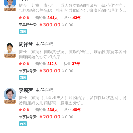
擅长：儿童、青少年、成人各类癫痫的诊断与规范化治疗，
多点执业
包括癫痫合并焦虑、抑郁的共病诊治，癫痫药物合理化应用
及长程管理：难治性癫痫术前评估；脑电图判读；睡眠障碍
9.8
预约量
844人
从业
43年
及发作性疾病（如发作性睡病、夜间惊厥等）。
￥300.00
专享挂号费
￥0.00
西医
周祥琴
主任医师
擅长：癫痫和癫痫共患病、癫痫综合征、难治性癫痫等各种
多点执业
癫痫问题的诊断和治疗。
9.8
预约量
812人
从业
37年
￥300.00
专享挂号费
￥0.00
西医
李莉萍
主任医师
擅长：癫痫（儿童和成人）药物治疗，发作性症状鉴别，育
多点执业
龄癫痫妇女用药咨询，脑电图分析。
9.8
预约量
868人
从业
49年
￥200.00
专享挂号费
￥0.00
西医