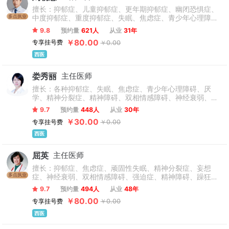
擅长：抑郁症、儿童抑郁症、更年期抑郁症、幽闭恐惧症、
多点执业
中度抑郁症、重度抑郁症、失眠、焦虑症、青少年心理障
碍、厌学、精神分裂症、精神障碍、双相情感障碍、神经衰
9.8
预约量
621人
从业
31年
弱、躯体化障碍、强迫症、恐惧症、躁郁症、情绪障碍、心
￥80.00
专享挂号费
￥0.00
理障碍、青少年儿童心理咨询、自闭症、躁狂症、植物神经
功能紊乱、神经官能症、幻听幻觉、疑病症、妄想症、创伤
西医
后应激障碍、孤独症、儿童焦虑症、人格障碍、社交障碍、
自残、网瘾、癔症、青少年叛逆、酒瘾、小儿多动症、抽动
娄秀丽
主任医师
症、等精神心理疾病的临床治疗。
擅长：各种抑郁症、失眠、焦虑症、青少年心理障碍、厌
学、精神分裂症、精神障碍、双相情感障碍、神经衰弱、躯
体化障碍、强迫症、恐惧症、躁郁症、青少年儿童心理咨
9.7
预约量
448人
从业
30年
询、自闭症、植物神经功能紊乱、神经官能症、幻听幻觉、
￥30.00
专享挂号费
￥0.00
狂躁症、疑病症、妄想症、创伤后应激障碍、孤独症、人格
障碍、社交障碍、沉迷游戏、癔症、青少年叛逆、酒瘾、小
西医
儿多动症、抽动症、青少年网络成瘾、重性精神障碍等精神
心理常见病诊治，尤其深耕于青少年心理健康领域。对青少
屈英
主任医师
年情绪障碍、青少年厌学情绪、以及家庭亲子关系、心理困
惑、两性情感等常见问题拥有独到见解与丰富干预经
擅长：抑郁症、焦虑症、顽固性失眠、精神分裂症、妄想
多点执业
症、神经衰弱、双相情感障碍、强迫症、精神障碍、躁狂
症、恐惧症、癔症、躯体化障碍、神经官能症、植物神经紊
9.7
预约量
494人
从业
48年
乱等精神、心理疾病的诊疗。
￥80.00
专享挂号费
￥0.00
西医