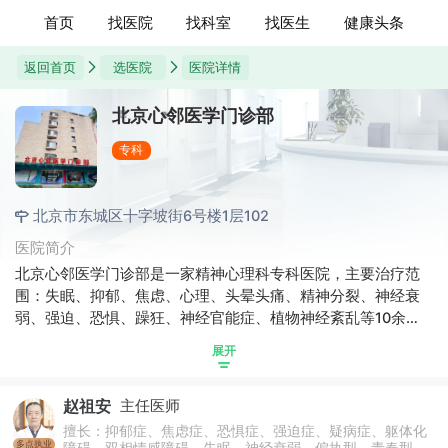
首页
找医院
找科室
找医生
健康头条
返回首页
选医院
医院详情
北京心邻医学门诊部
专科
北京市东城区十字坡街6号楼1层102
医院简介
北京心邻医学门诊部是一家精神心理科专科医院，主要治疗范
围：失眠、抑郁、焦虑、心理、头晕头痛、精神分裂、神经衰
弱、强迫、恐惧、躁狂、神经官能症、植物神经紊乱等10余种
精神心理疾病，规范科学治疗。遵循“科技兴院、人才强院、服
展开
务立院、和谐建院”的建院理念，倡导“以人为本、患者至上”的
服务理念。执行首诊负责制，力争接诊一位患者，满意一位患
赵祖安
主任医师
者的使命，为患者提供安全、优质、高效的医疗服务。
擅长：抑郁症、焦虑症、恐惧症、强迫症、疑病症、躯体化
多点执业