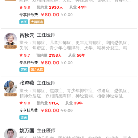
障碍、双相情感障碍、失眠、神经衰弱、偏执型、青春型、
紧张型、单纯型、未定型及其他型或待分类的精神障碍等精
9.9
预约量
2930人
从业
44年
神疾病。躁狂症、双相情感障碍、精神康复、精神障碍、精
￥80.00
专享挂号费
￥0.00
神心理、睡眠障碍科、躁狂症、恐惧症、神经官能症、植物
神经紊乱、头痛头晕、更年期综合征、心理咨询、注意力不
西医
大国医者
集中、网瘾、青少年厌学叛逆等青少年儿童心理问题。
吕秋云
主任医师
擅长：抑郁症、儿童抑郁症、更年期抑郁症、幽闭恐惧症、
多点执业
失眠、焦虑症、青少年心理障碍、厌学、精神分裂症、精神
障碍、双相情感障碍、神经衰弱、躯体化障碍、强迫症、恐
9.7
预约量
2158人
从业
56年
惧症、密集恐惧症、躁郁症、情绪障碍、心理障碍、青少年
￥80.00
专享挂号费
￥0.00
儿童心理咨询、自闭症、躁狂症、植物神经功能紊乱、神经
官能症、幻听幻觉、疑病症、妄想症、创伤后应激障碍、心
西医
国之名医
境障碍、孤独症、儿童焦虑症、人格障碍、社交障碍、自
残、网瘾、癔症、青少年叛逆、酒瘾、小儿多动症、抽动
张鸿燕
主任医师
症、等精神心理疾病的临床治疗。
擅长：抑郁症、焦虑症、青少年抑郁症、强迫症、恐惧症、
多点执业
精神分裂症、双相情感障碍、神经衰弱、植物神经紊乱、睡
眠障碍、精神障碍、躯体症状障、幻听、妄想症的综合治
9.9
预约量
511人
从业
39年
疗，包括物理疗法、心理疗法及药物治疗青少年厌学的心理
￥80.00
专享挂号费
￥0.00
干预及行为引导顽固性失眠的个性化诊疗方案。
西医
姚万国
主任医师