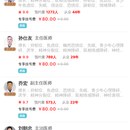
擅长：精神分裂症，双相情感障碍、抑郁症、焦虑症、青少
多点执业
年焦虑症、失眠、强迫症、恐惧症、躁郁症、情绪障碍、精
神障碍、心理障碍、青少年儿童心理咨询、自闭症、躁狂
9.6
预约量
1273人
从业
44年
症、狂躁症、植物神经功能紊乱、躯体障碍、精神分裂症、
￥80.00
专享挂号费
￥0.00
厌学、幻听幻觉、疑病症、妄想症、创伤后应激障碍、网
瘾、神经衰弱、癔症、儿童抑郁症、儿童焦虑症、人格障
西医
碍、社交障碍、学习障碍、自残、幽闭恐惧症、青少年叛逆
等精神心理疾病的诊治，以及酒瘾，网瘾，赌瘾，药物成瘾
孙仕友
主任医师
等方面的诊断和治疗。
擅长：抑郁症、焦虑症、幽闭恐惧症、失眠、青少年心理障
多点执业
碍、厌学、精神分裂症、精神障碍、双相情感障碍、神经衰
弱、躯体化障碍、强迫症、恐惧症、躁郁症、情绪障碍、心
9.9
预约量
789人
从业
29年
理障碍、青少年儿童心理咨询、自闭症、躁狂症、植物神经
￥80.00
专享挂号费
￥0.00
功能紊乱、神经官能症、情感性精神障碍、幻听幻觉、疑病
症、妄想症、创伤后应激障碍、心境障碍、孤独症、儿童焦
西医
虑症、人格障碍、社交障碍、自残、网瘾、癔症、青少年叛
逆、酒瘾、小儿多动症、抽动症等。
乔宏
副主任医师
擅长：抑郁症、焦虑症、恐惧症、失眠、青少年心理障碍、
多点执业
厌学、精神分裂症、精神障碍、双相情感障碍、神经衰弱、
躯体化障碍、强迫症、躁郁症、情绪障碍、青少年儿童心理
9.7
预约量
573人
从业
22年
咨询、自闭症、躁狂症、狂躁症、植物神经功能紊乱、神经
￥80.00
专享挂号费
￥0.00
官能症、情感性精神障碍、幻听幻觉、疑病症、妄想症、创
伤后应激障碍、心境障碍、人格障碍、社交障碍、自残、网
西医
瘾、癔症、青少年叛逆、酒瘾、小儿多动症、抽动症、等精
神心理疾病的临床治疗，通晓精神药理学、心理咨询。
刘朝忠
主治医师