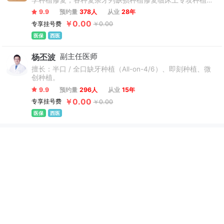
学种植修复，各种复杂牙列缺损种植修复临床上专攻种植牙
科普、公益种牙等惠民活动。
领域，致力于微创无痛牙种植、即刻牙种植及微创拔牙，精
9.9
预约量
378人
从业
28年
通国际主流种植系统操作特点，带领修复团队为患者做个性
￥0.00
专享挂号费
￥0.00
化设计，对于疑难牙种植临床经验丰富。
医保
西医
杨丕波
副主任医师
擅长：半口 / 全口缺牙种植（All-on-4/6）、即刻种植、微
创种植。
9.9
预约量
296人
从业
15年
￥0.00
专享挂号费
￥0.00
医保
西医