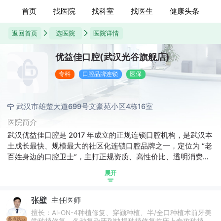
首页
找医院
找科室
找医生
健康头条
返回首页
选医院
医院详情
优益佳口腔(武汉光谷旗舰店)
专科
口腔品牌连锁
医保
武汉市雄楚大道699号文豪苑小区4栋16室
医院简介
武汉优益佳口腔是 2017 年成立的正规连锁口腔机构，是武汉本
土成长最快、规模最大的社区化连锁口腔品牌之一，定位为 “老
百姓身边的口腔卫士”，主打正规资质、高性价比、透明消费、
社区就近服务。汉及周边共 22~29 家分院，覆盖武汉三镇（江
展开
汉、武昌、洪山、汉阳、江岸、江夏、东西湖、黄陂、汉
南），并延伸至襄阳、巴东等地。口碑核心：技术稳、价格
张壁
主任医师
实、服务好、无套路。经营理念：不做硬广、不靠资本、靠口
碑与医生团队稳步扩张。社会责任：积极开展社区义诊、口腔
擅长：Al-ON-4种植修复、穿颧种植、半/全口种植术前牙美
多点执业