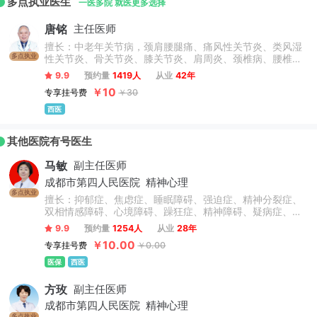
多点执业医生
深度合作，为国家老年疾病临床医学研究中心（四川大学华西
一医多院 就医更多选择
医院）协同研究网络成员单位和四川省老年疾病临床医学研究
唐铭
主任医师
中心协同研究网络成员单位。
擅长：中老年关节病，颈肩腰腿痛、痛风性关节炎、类风湿
多点执业
性关节炎、骨关节炎、膝关节炎、肩周炎、颈椎病、腰椎病
及骨质疏松症等各种风湿免疫性疾病、关节炎疾病。
9.9
预约量
1419人
从业
42年
￥10
专享挂号费
￥30
西医
其他医院有号医生
马敏
副主任医师
成都市第四人民医院
精神心理
多点执业
擅长：抑郁症、焦虑症、睡眠障碍、强迫症、精神分裂症、
双相情感障碍、心境障碍、躁狂症、精神障碍、疑病症、人
格障碍、妄想症、应激障碍、神经官能症等，尤其擅长儿童
9.9
预约量
1254人
从业
28年
青少年心理障碍、精神障碍及情绪障碍的心理治疗、物理治
￥10.00
专享挂号费
￥0.00
疗、药物治疗等。
医保
西医
方玫
副主任医师
成都市第四人民医院
精神心理
多点执业