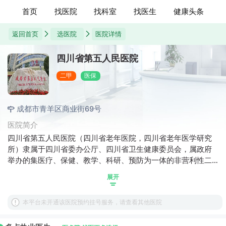
首页
找医院
找科室
找医生
健康头条
返回首页
选医院
医院详情
四川省第五人民医院
二甲
医保
成都市青羊区商业街69号
医院简介
四川省第五人民医院（四川省老年医院，四川省老年医学研究
所）隶属于四川省委办公厅、四川省卫生健康委员会，属政府
举办的集医疗、保健、教学、科研、预防为一体的非营利性二
级甲等综合性医院，由商业街院区和羊马院区（四川省养老服
展开
务中心医疗机构运营单位）组成，编制床位500张。2017年起
由四川大学华西医院领办，挂牌四川大学华西医院老年医学中
本平台未开通该医院预约挂号服务，请查看其他医院
心，按照华西医院的分院来建设，从品牌、管理、技术输出、
人力资源统筹、信息化建设一体、双向转诊协同服务等多方面