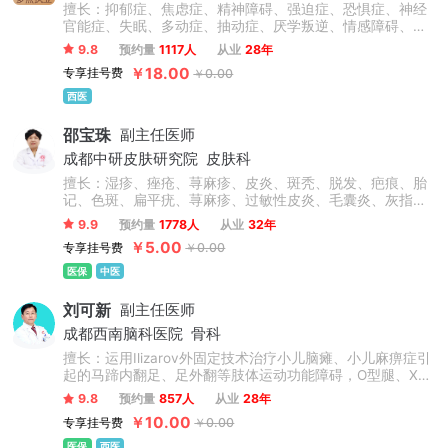
擅长：抑郁症、焦虑症、精神障碍、强迫症、恐惧症、神经
官能症、失眠、多动症、抽动症、厌学叛逆、情感障碍、幻
听、疑病症、躯体症状障碍、头晕头痛、植物神经紊乱、成
9.8
预约量
1117人
从业
28年
瘾心理、厌食症等多种状况。在治疗方面，尤其擅长结合药
￥18.00
专享挂号费
￥0.00
物治疗与个性化物理综合疗法，效果显著。同时，针对厌
学、叛逆、学习困难、注意缺陷多动障碍、情感障碍及情绪
西医
行为障碍等问题，能够提供专业的药物治疗和心理咨询服
务。
邵宝珠
副主任医师
成都中研皮肤研究院
皮肤科
擅长：湿疹、痤疮、荨麻疹、皮炎、斑秃、脱发、疤痕、胎
记、色斑、扁平疣、荨麻疹、过敏性皮炎、毛囊炎、灰指
甲、带状疱疹后遗症、趾疣、酒糟鼻、白癜风、银屑病、鱼
9.9
预约量
1778人
从业
32年
鳞病、皮肤瘙痒症、毛周角化、玫瑰糠疹.淀粉样变等。
￥5.00
专享挂号费
￥0.00
医保
中医
刘可新
副主任医师
成都西南脑科医院
骨科
擅长：运用Ilizarov外固定技术治疗小儿脑瘫、小儿麻痹症引
起的马蹄内翻足、足外翻等肢体运动功能障碍，O型腿、X型
腿、肢体不等长、骨不连接、髋关节脱位以及各类脑血管疾
9.8
预约量
857人
从业
28年
病引起肢体偏瘫等肢体矫形手术。
￥10.00
专享挂号费
￥0.00
医保
西医