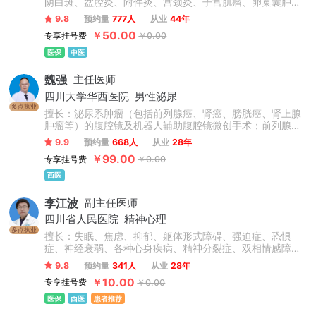
阴白斑、盆腔炎、附件炎、宫颈炎、子宫肌瘤、卵巢囊肿、
抑郁症、更年期综合征、内分泌失调、乳腺增生、面部色
9.8
预约量
777人
从业
44年
斑、面部痤疮等多种妇科常见病、多发病及疑难杂症，且疗
￥50.00
专享挂号费
￥0.00
效颇佳。
医保
中医
魏强
主任医师
四川大学华西医院
男性泌尿
多点执业
擅长：泌尿系肿瘤（包括前列腺癌、肾癌、膀胱癌、肾上腺
肿瘤等）的腹腔镜及机器人辅助腹腔镜微创手术；前列腺增
生、膀胱肿瘤等的经尿道手术等。
9.9
预约量
668人
从业
28年
￥99.00
专享挂号费
￥0.00
西医
李江波
副主任医师
四川省人民医院
精神心理
多点执业
擅长：失眠、焦虑、抑郁、躯体形式障碍、强迫症、恐惧
症、神经衰弱、各种心身疾病、精神分裂症、双相情感障碍
等精神心理疾病。擅长运用森田心理疗法治疗各种疑难心理
9.8
预约量
341人
从业
28年
疾病。
￥10.00
专享挂号费
￥0.00
医保
西医
患者推荐