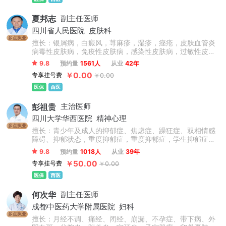
夏邦志
副主任医师
四川省人民医院
皮肤科
多点执业
擅长：银屑病，白癜风，荨麻疹，湿疹，痤疮，皮肤血管炎
病毒性皮肤病，免疫性皮肤病，感染性皮肤病，过敏性皮肤
病，皮肤美容等疾病的诊疗。
9.8
预约量
1561人
从业
42年
￥0.00
专享挂号费
￥0.00
医保
西医
彭祖贵
主治医师
四川大学华西医院
精神心理
多点执业
擅长：青少年及成人的抑郁症、焦虑症、躁狂症、双相情感
障碍、抑郁状态，重度抑郁症，重度抑郁症，学生抑郁症，
青少年抑郁症，抑郁复发，心理障碍，儿童心理问题，青少
9.8
预约量
1018人
从业
39年
年心理问题，孩子厌学，考试焦虑，叛逆精神分裂症等精神
￥50.00
专享挂号费
￥0.00
心理疾病的治疗。尤其擅长对精神分裂症急性期控制、维持
期治疗、康复指导预防复发及青少年心理障碍、创伤性应激
医保
西医
障碍等的治疗。
何次华
副主任医师
成都中医药大学附属医院
妇科
多点执业
擅长：月经不调、痛经、闭经、崩漏、不孕症、带下病、外