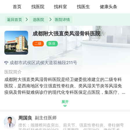
首页
找医院
找科室
找医生
健康头条
返回首页
选医院
医院详情
成都附大强直类凤湿骨科医院
二级
医保
成都市武侯区武侯大道双楠段211号
医院简介
成都附大强直类凤湿骨科医院是经卫健委批准建立的二级专科
医院，是西南地区专注强直性脊柱炎、类风湿关节炎等风湿免
疫病及骨科疑难病诊疗的现代化专科医保定点医院，集医疗、
科研、康复于一体。医院实用面积6000余平米，开放床位200
展开
余张，年接诊病患万余人次，辐射西部地区12省市。成都附大
强直类凤湿骨科医院秉承专病专研专治理念，不断整合国内外
周国良
副主任医师
优质资源，先后与北京协和医学院、解放军总医院建立“强直性
脊柱炎联合诊疗中心”，并承担起“疑难重症强直性脊柱炎西部地
擅长：颈腰椎间盘突出、肩关节、强直性脊柱炎、脊柱侧弯