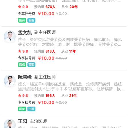
等骨科疑难疾病的治疗，注重预防、保守治疗、微创手术与
区指定转诊医院”、“脊柱关节炎一体化诊疗与全程管理中
康复相结合的整体医学观。
心”、“AS局部联合全身规范诊疗全国科研与临床教学单位”、“强
9.9
预约量
676人
从业
20年
直关节镜技术——名医临床应用推广与转化新进展培训班”“西部
￥10.00
专享挂号费
￥0.00
地区强直高难度微创与手术临床开展医院”等多项职能，致力于
医保
西医
打造高品质、高水平、高标准的强直专科医院。
孟文凯
副主任医师
擅长：疑难类风湿关节炎及四肢关节疾病，痛风取石、痛风
关节炎治疗，对髋膝，肩，肘，踝关节肿痛，骨性关节炎，
关节韧带损伤重建，半月板损伤退变，四肢关节畸形矫正，
9.8
预约量
813人
从业
11年
髋，膝关节置换，关节针镜微创手术等治疗，有丰富的临床
￥10.00
专享挂号费
￥0.00
实践经验。
医保
西医
阮雪峰
副主任医师
擅长：强直早中期疼痛反复、药效差、难停药型病例，熟练
运用超微创技术进行“非手术”祛痛解僵解限，阻断病情，恢
复颈腰椎、脊柱、髋等关节活动功能。尤其擅长强直中晚期
9.8
预约量
156人
从业
21年
驼背受限，久治不愈，病情反复，药效不佳，等难治型疑难
￥10.00
专享挂号费
￥0.00
病例的治疗。
医保
中医
王阳
主治医师